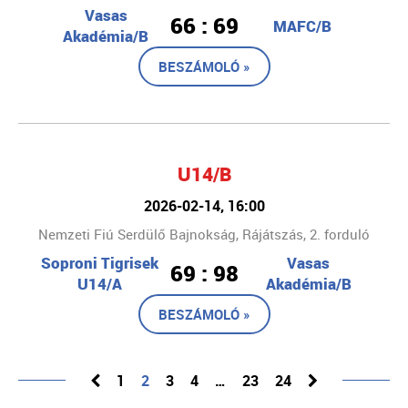
Vasas
66 : 69
MAFC/B
Akadémia/B
BESZÁMOLÓ »
U14/B
2026-02-14, 16:00
Nemzeti Fiú Serdülő Bajnokság, Rájátszás, 2. forduló
Soproni Tigrisek
Vasas
69 : 98
U14/A
Akadémia/B
BESZÁMOLÓ »
1
2
3
4
…
23
24