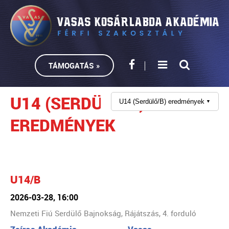
TÁMOGATÁS »
U14 (SERDÜLŐ/B)
U14 (Serdülő/B) eredmények
▼
EREDMÉNYEK
U14/B
2026-03-28, 16:00
Nemzeti Fiú Serdülő Bajnokság, Rájátszás, 4. forduló