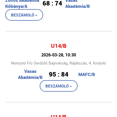
Zsíros Akadémia
Vasas
68 : 74
Kőbánya/A
Akadémia/B
BESZÁMOLÓ »
U14/B
2026-03-28, 10:30
Nemzeti Fiú Serdülő Bajnokság, Rájátszás, 4. forduló
Vasas
95 : 84
MAFC/B
Akadémia/B
BESZÁMOLÓ »
U14/B