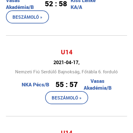
Vasas
Kiss Lenke
52 : 58
Akadémia/B
KA/A
BESZÁMOLÓ »
U14
2021-04-17,
Nemzeti Fiú Serdülő Bajnokság, Főtábla 6. forduló
Vasas
55 : 57
NKA Pécs/B
Akadémia/B
BESZÁMOLÓ »
U14