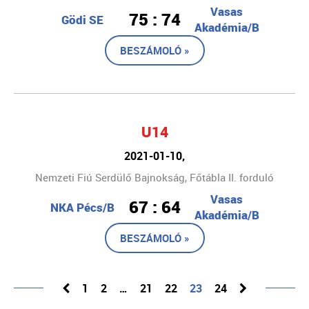
Vasas
75 : 74
Gödi SE
Akadémia/B
BESZÁMOLÓ »
U14
2021-01-10,
Nemzeti Fiú Serdülő Bajnokság, Főtábla II. forduló
Vasas
67 : 64
NKA Pécs/B
Akadémia/B
BESZÁMOLÓ »
1
2
…
21
22
23
24