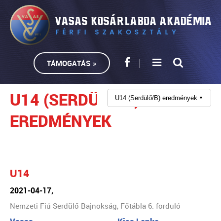
TÁMOGATÁS »
U14 (SERDÜLŐ/B)
U14 (Serdülő/B) eredmények
▼
EREDMÉNYEK
U14
2021-04-17,
Nemzeti Fiú Serdülő Bajnokság, Főtábla 6. forduló