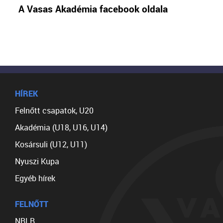
A Vasas Akadémia facebook oldala
HÍREK
Felnőtt csapatok, U20
Akadémia (U18, U16, U14)
Kosársuli (U12, U11)
Nyuszi Kupa
Egyéb hírek
FELNŐTT
NBI B