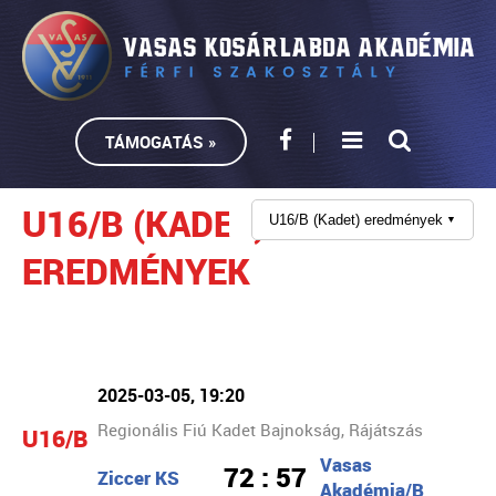
TÁMOGATÁS »
U16/B (KADET)
U16/B (Kadet) eredmények
▼
EREDMÉNYEK
2025-03-05, 19:20
Regionális Fiú Kadet Bajnokság, Rájátszás
U16/B
Vasas
72 : 57
Ziccer KS
Akadémia/B