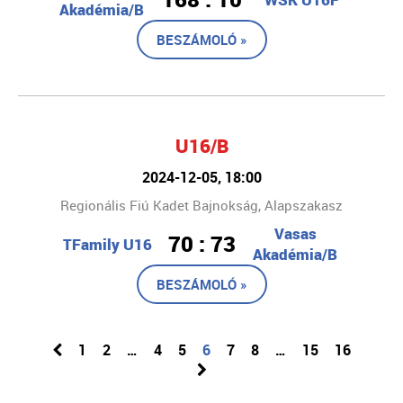
Akadémia/B
BESZÁMOLÓ »
U16/B
2024-12-05, 18:00
Regionális Fiú Kadet Bajnokság, Alapszakasz
Vasas
70 : 73
TFamily U16
Akadémia/B
BESZÁMOLÓ »
1
2
…
4
5
6
7
8
…
15
16