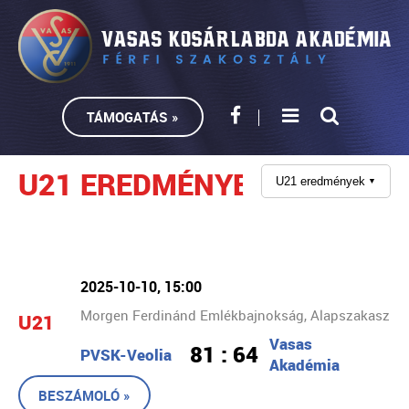
TÁMOGATÁS »
U21 EREDMÉNYEK
U21 eredmények
▼
2025-10-10, 15:00
Morgen Ferdinánd Emlékbajnokság, Alapszakasz
U21
Vasas
81 : 64
PVSK-Veolia
Akadémia
BESZÁMOLÓ »