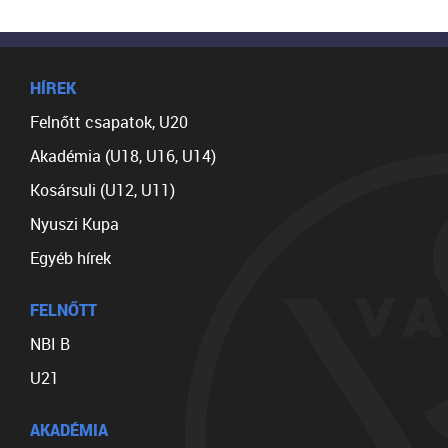
HÍREK
Felnőtt csapatok, U20
Akadémia (U18, U16, U14)
Kosársuli (U12, U11)
Nyuszi Kupa
Egyéb hírek
FELNŐTT
NBI B
U21
AKADÉMIA