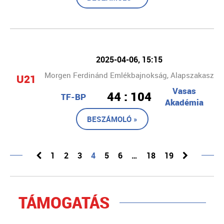
2025-04-06, 15:15
Morgen Ferdinánd Emlékbajnokság, Alapszakasz
U21
Vasas
44 : 104
TF-BP
Akadémia
BESZÁMOLÓ »
1
2
3
4
5
6
…
18
19
TÁMOGATÁS