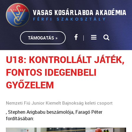
TÁMOGATÁS »
U18: KONTROLLÁLT JÁTÉK,
FONTOS IDEGENBELI
GYŐZELEM
Nemzeti Fiú Junior Kiemelt Bajnokság keleti csoport
, Stephen Arigbabu beszámolója, Faragó Péter
fordításában: