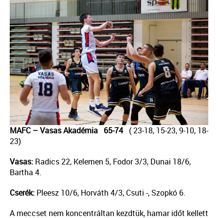
MAFC – Vasas Akadémia 65-74
( 23-18, 15-23, 9-10, 18-
23)
Vasas:
Radics 22, Kelemen 5, Fodor 3/3, Dunai 18/6,
Bartha 4.
Cserék:
Pleesz 10/6, Horváth 4/3, Csuti -, Szopkó 6.
A meccset nem koncentráltan kezdtük, hamar időt kellett