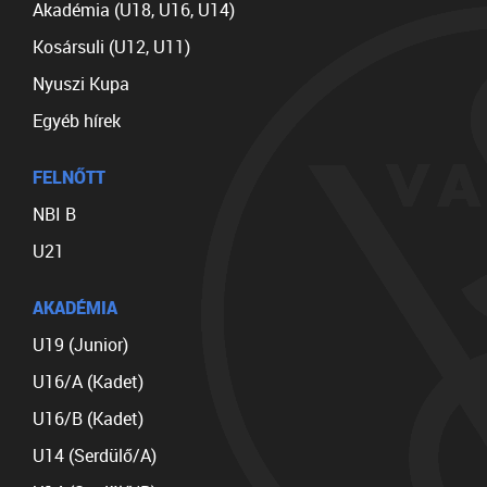
Akadémia (U18, U16, U14)
Kosársuli (U12, U11)
Nyuszi Kupa
Egyéb hírek
FELNŐTT
NBI B
U21
AKADÉMIA
U19 (Junior)
U16/A (Kadet)
U16/B (Kadet)
U14 (Serdülő/A)