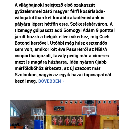
A világbajnoki selejtező első szakaszát
győzelemmel záró magyar férfi kosárlabda-
válogatottban két korábbi akadémistánk is
pályára lépett hétfőn este, Székesfehérváron. A
tizenegy gólpasszt adó Somogyi Ádám 9 ponttal
járult hozzá a belgák elleni sikerhez, míg Cseh
Botond kettővel. Utóbbi még húsz esztendős
sem volt, amikor két éve Pasarétről az NBI/A
csoportba igazolt, tavaly pedig már a címeres
mezt is magára húzhatta. Idén nyáron újabb
mérföldkőhöz érkezett, az új szezont már
Szolnokon, vagyis az egyik hazai topcsapatnál
kezdi meg.
BŐVEBBEN »