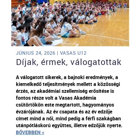
JÚNIUS 24, 2026 | VASAS U12
Díjak, érmek, válogatottak
A válogatott sikerek, a bajnoki eredmények, a
kiemelkedő teljesítmények mellett a közösségi
érzés, az akadémiai szellemiség erősítése is
fontos része volt a Vasas Akadémia
csütörtökön este megtartott, hagyományos
évzárójának. Az év csapata és az év edzője
címet mind a női, mind pedig a férfi szakágban
utánpótláskorú együttes, illetve edzőjük nyerte.
BŐVEBBEN »