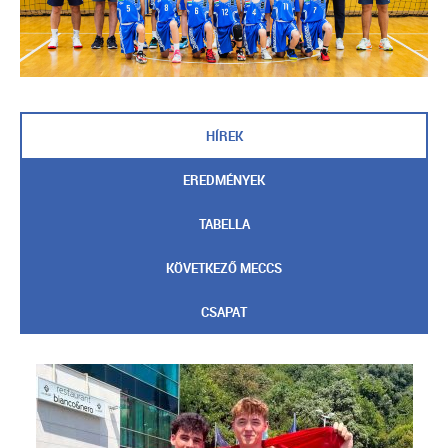
HÍREK
EREDMÉNYEK
TABELLA
KÖVETKEZŐ MECCS
CSAPAT