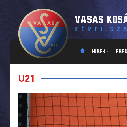
HÍREK
ERE
▼
U21