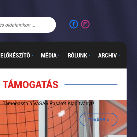
ELŐKÉSZÍTŐ
MÉDIA
RÓLUNK
ARCHIV
▼
▼
▼
▼
TÁMOGATÁS
Támogassa a VASAS-Pasarét Alapítványt!
TOVÁBB »