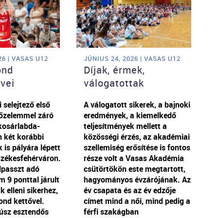
26 | VASAS U12
JÚNIUS 24, 2026 | VASAS U12
ond
Díjak, érmek,
vei
válogatottak
 selejtező első
A válogatott sikerek, a bajnoki
őzelemmel záró
eredmények, a kiemelkedő
kosárlabda-
teljesítmények mellett a
 két korábbi
közösségi érzés, az akadémiai
is pályára lépett
szellemiség erősítése is fontos
Székesfehérváron.
része volt a Vasas Akadémia
lpasszt adó
csütörtökön este megtartott,
 9 ponttal járult
hagyományos évzárójának. Az
 elleni sikerhez,
év csapata és az év edzője
nd kettővel.
címet mind a női, mind pedig a
úsz esztendős
férfi szakágban