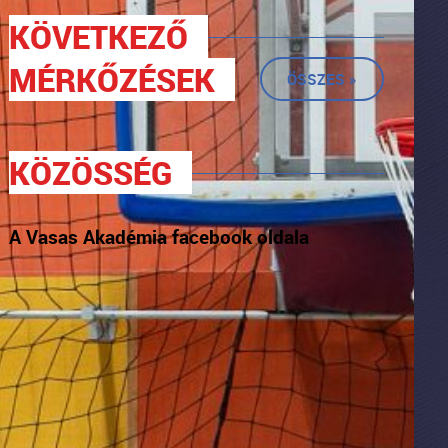
KÖVETKEZŐ
MÉRKŐZÉSEK
ÖSSZES »
KÖZÖSSÉG
A Vasas Akadémia facebook oldala