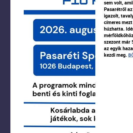
sem volt, ami
Pasarétről az
igazolt, tava
címeres mezt
húzhatta. Idé
mérföldkőhöz 
szezont már 
az egyik haza
kezdi meg.
B