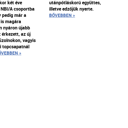
kor két éve
utánpótláskorú együttes,
 NBI/A csoportba
illetve edzőjük nyerte.
ly pedig már a
BŐVEBBEN »
 is magára
n nyáron újabb
érkezett, az új
Szolnokon, vagyis
i topcsapatnál
ŐVEBBEN »