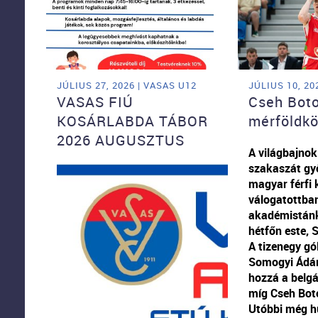
JÚLIUS 27, 2026 | VASAS U12
JÚLIUS 10, 20
VASAS FIÚ
Cseh Bot
KOSÁRLABDA TÁBOR
mérföldkö
2026 AUGUSZTUS
A világbajnoki
szakaszát gy
magyar férfi 
válogatottban
akadémistánk 
hétfőn este, 
A tizenegy gó
Somogyi Ádám
hozzá a belgák
míg Cseh Boto
Utóbbi még h