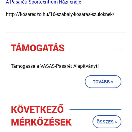
A Pasaréti Sportcentrum Házirendje
http://kosaredzo.hu/16-szabaly-kosaras-szuloknek/
TÁMOGATÁS
Támogassa a VASAS-Pasarét Alapítványt!
TOVÁBB »
KÖVETKEZŐ
MÉRKŐZÉSEK
ÖSSZES »