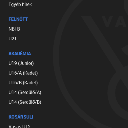
Egyéb hírek
FELNŐTT
NBI B
U21
AKADÉMIA
U19 (Junior)
U16/A (Kadet)
U16/B (Kadet)
U14 (Serdülő/A)
U14 (Serdülő/B)
KOSÁRSULI
Vasas U12