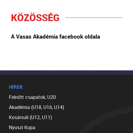
KÖZÖSSÉG
A Vasas Akadémia facebook oldala
HÍREK
Felnőtt csapatok, U20
Akadémia (U18, U16, U14)
Kosársuli (U12, U11)
Nyuszi Kupa