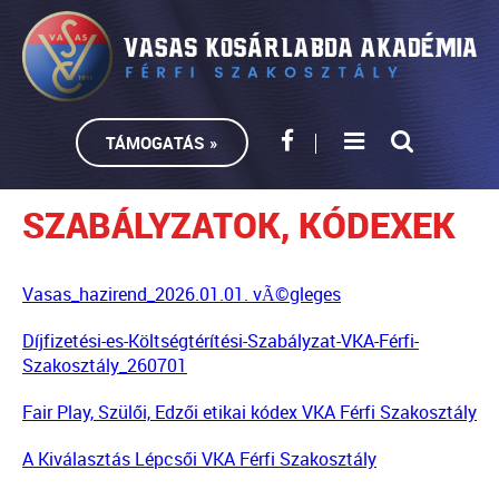
TÁMOGATÁS »
SZABÁLYZATOK, KÓDEXEK
Vasas_hazirend_2026.01.01. vÃ©gleges
Díjfizetési-es-Költségtérítési-Szabályzat-VKA-Férfi-
Szakosztály_260701
Fair Play, Szülői, Edzői etikai kódex VKA Férfi Szakosztály
A Kiválasztás Lépcsői VKA Férfi Szakosztály