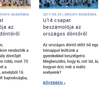
 ARCHIV AKADÉMIA
2017-05-25 | ARCHIV AKADÉMIA
at
U14 csapat
ja az
beszámolója az
döntőről
országos döntőről
n,
Az országos döntő előtt bő egy
ron rendezték a
hónappal leültünk a
ály döntőjét.
gyerekekkel beszélgetni.
n több, mint 70
Megbeszélni, hogy ki, mit lát, ki,
el a
hogyan érzi, mik a reális
, amelyből 16
esélyeink?
elt bajnokságba,
BŐVEBBEN »