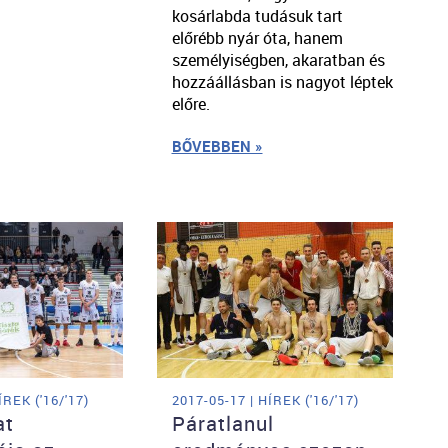
kosárlabda tudásuk tart
előrébb nyár óta, hanem
személyiségben, akaratban és
hozzáállásban is nagyot léptek
előre.
BŐVEBBEN »
ÍREK ('16/'17)
2017-05-17 | HÍREK ('16/'17)
at
Páratlanul