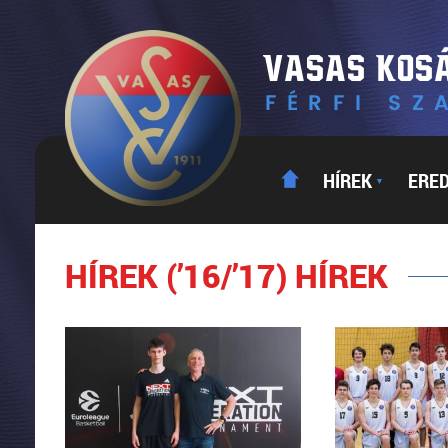
HÍREK
ERE
▼
HÍREK (’16/’17) HÍREK