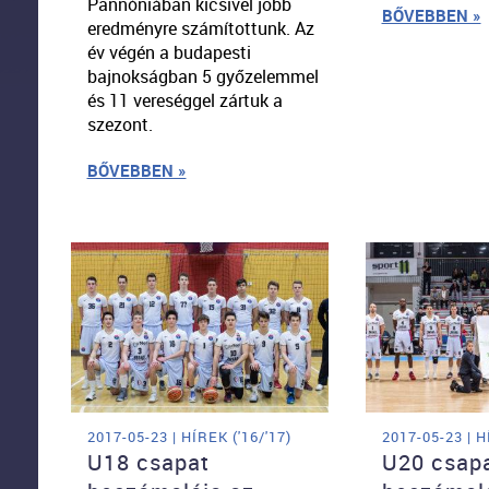
Pannóniában kicsivel jobb
BŐVEBBEN »
eredményre számítottunk. Az
év végén a budapesti
bajnokságban 5 győzelemmel
és 11 vereséggel zártuk a
szezont.
BŐVEBBEN »
2017-05-23 | HÍREK ('16/'17)
2017-05-23 | H
U18 csapat
U20 csap