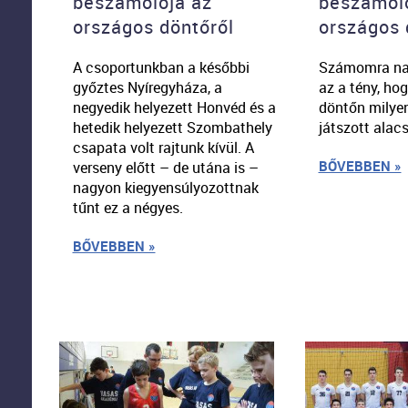
beszámolója az
beszámoló
országos döntőről
országos 
A csoportunkban a későbbi
Számomra nag
győztes Nyíregyháza, a
az a tény, ho
negyedik helyezett Honvéd és a
döntőn milye
hetedik helye­zett Szombathely
játszott alacs
csapata volt rajtunk kívül. A
BŐVEBBEN »
verseny előtt – de utána is –
nagyon kiegyensúlyozottnak
tűnt ez a négyes.
BŐVEBBEN »