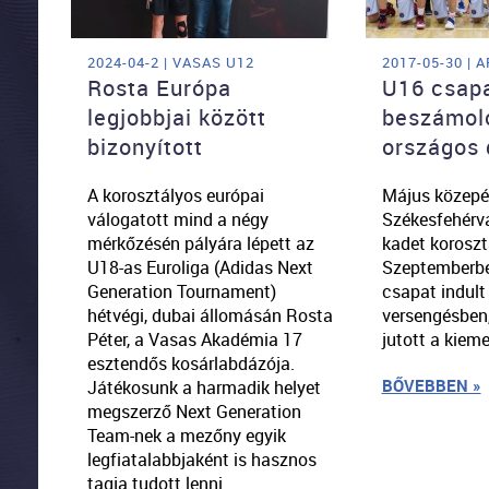
2024-04-2 | VASAS U12
2017-05-30 |
Rosta Európa
U16 csap
legjobbjai között
beszámoló
bizonyított
országos 
A korosztályos európai
Május közepé
válogatott mind a négy
Székesfehérvá
mérkőzésén pályára lépett az
kadet koroszt
U18-as Euroliga (Adidas Next
Szeptemberbe
Generation Tournament)
csapat indult 
hétvégi, dubai állomásán Rosta
versengésben
Péter, a Vasas Akadémia 17
jutott a kiem
esztendős kosárlabdázója.
BŐVEBBEN »
Játékosunk a harmadik helyet
megszerző Next Generation
Team-nek a mezőny egyik
legfiatalabbjaként is hasznos
tagja tudott lenni.