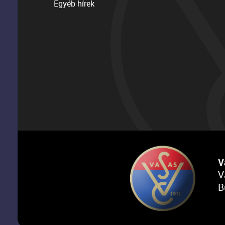
Egyéb hírek
V
V
B