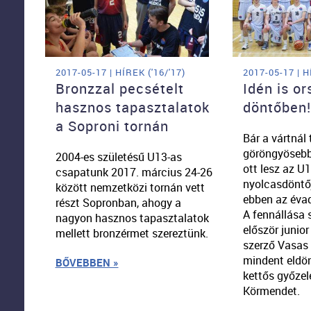
2017-05-17 | HÍREK ('16/'17)
2017-05-17 | H
Bronzzal pecsételt
Idén is o
hasznos tapasztalatok
döntőben!
a Soproni tornán
Bár a vártnál 
göröngyösebb 
2004-es születésű U13-as
ott lesz az U1
csapatunk 2017. március 24-26
nyolcasdöntő
között nemzetközi tornán vett
ebben az évad
részt Sopronban, ahogy a
A fennállása 
nagyon hasznos tapasztalatok
először junior
mellett bronzérmet szereztünk.
szerző Vasas
mindent eldö
BŐVEBBEN »
kettős győzel
Körmendet.