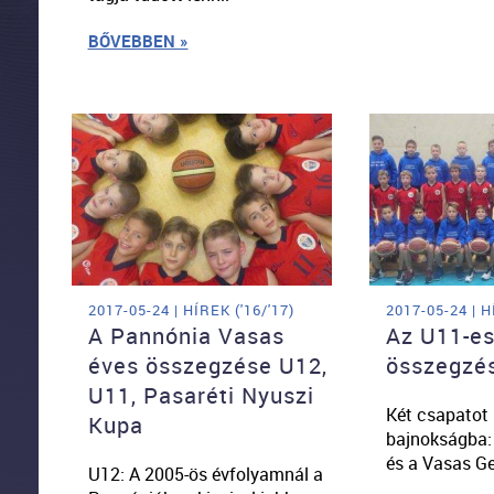
BŐVEBBEN »
2017-05-24 | HÍREK ('16/'17)
2017-05-24 | H
A Pannónia Vasas
Az U11-es
éves összegzése U12,
összegzé
U11, Pasaréti Nyuszi
Két csapatot
Kupa
bajnokságba:
és a Vasas G
U12: A 2005-ös évfolyamnál a