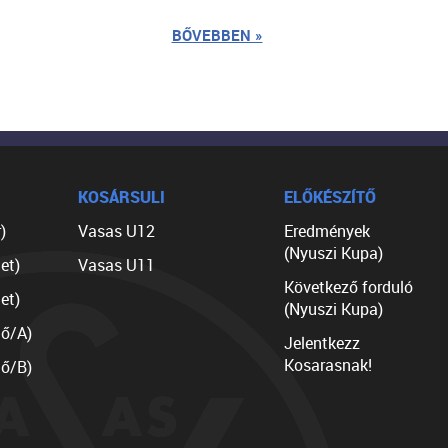
BŐVEBBEN »
KOSÁRSULI
ELŐKÉSZÍTŐ
)
Vasas U12
Eredmények
(Nyuszi Kupa)
et)
Vasas U11
Következő forduló
et)
(Nyuszi Kupa)
lő/A)
Jelentkezz
Kosarasnak!
lő/B)