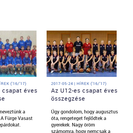
ÍREK ('16/'17)
2017-05-24 | HÍREK ('16/'17)
 csapat éves
Az U12-es csapat éves
se
összegzése
 neveztünk a
Úgy gondolom, hogy augusztus
 A Fürge Vasast
óta, rengeteget fejlődtek a
epárdokat.
gyerekek. Nagy öröm
számomra, hogy nemcsak a