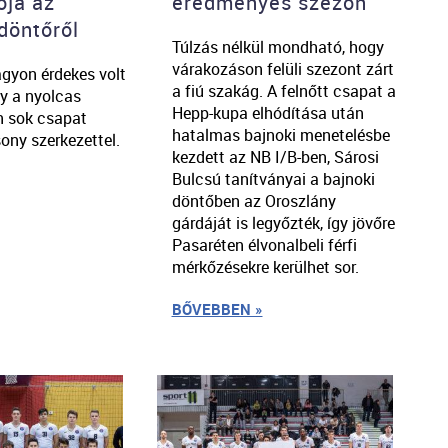
ja az
eredményes szezon
döntőről
Túlzás nélkül mondható, hogy
várakozáson felüli szezont zárt
yon érdekes volt
a fiú szakág. A felnőtt csapat a
gy a nyolcas
Hepp-kupa elhódítása után
n sok csapat
hatalmas bajnoki menetelésbe
ony szerkezettel.
kezdett az NB I/B-ben, Sárosi
Bulcsú tanítványai a bajnoki
döntőben az Oroszlány
gárdáját is legyőzték, így jövőre
Pasaréten élvonalbeli férfi
mérkőzésekre kerülhet sor.
BŐVEBBEN »