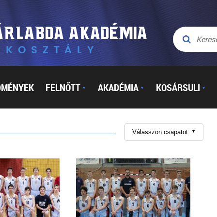
DMÉNYEK
FELNŐTT
AKADÉMIA
KOSÁRSULI
▼
▼
▼
Válasszon csapatot
▼