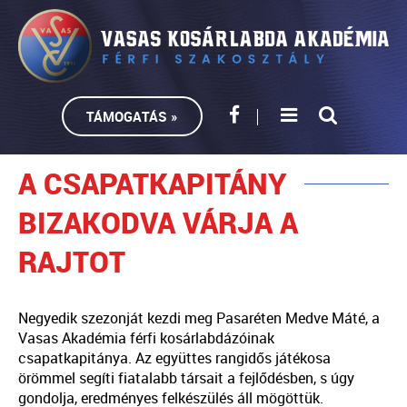
TÁMOGATÁS »
A CSAPATKAPITÁNY
BIZAKODVA VÁRJA A
RAJTOT
Negyedik szezonját kezdi meg Pasaréten Medve Máté, a
Vasas Akadémia férfi kosárlabdázóinak
csapatkapitánya. Az együttes rangidős játékosa
örömmel segíti fiatalabb társait a fejlődésben, s úgy
gondolja, eredményes felkészülés áll mögöttük.