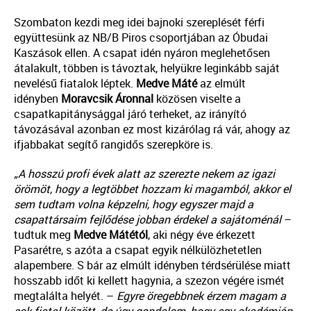
Szombaton kezdi meg idei bajnoki szereplését férfi
együttesünk az NB/B Piros csoportjában az Óbudai
Kaszások ellen. A csapat idén nyáron meglehetősen
átalakult, többen is távoztak, helyükre leginkább saját
nevelésű fiatalok léptek.
Medve
Máté
az elmúlt
idényben
Moravcsik
Áronnal
közösen viselte a
csapatkapitánysággal járó terheket, az irányító
távozásával azonban ez most kizárólag rá vár, ahogy az
ifjabbakat segítő rangidős szerepköre is.
„A hosszú profi évek alatt az szerezte nekem az igazi
örömöt, hogy a legtöbbet hozzam ki magamból, akkor el
sem tudtam volna képzelni, hogy egyszer majd a
csapattársaim fejlődése jobban érdekel a sajátoménál
–
tudtuk meg
Medve
Mátétól
, aki négy éve érkezett
Pasarétre, s azóta a csapat egyik nélkülözhetetlen
alapembere. S bár az elmúlt idényben térdsérülése miatt
hosszabb időt ki kellett hagynia, a szezon végére ismét
megtalálta helyét. –
Egyre öregebbnek érzem magam a