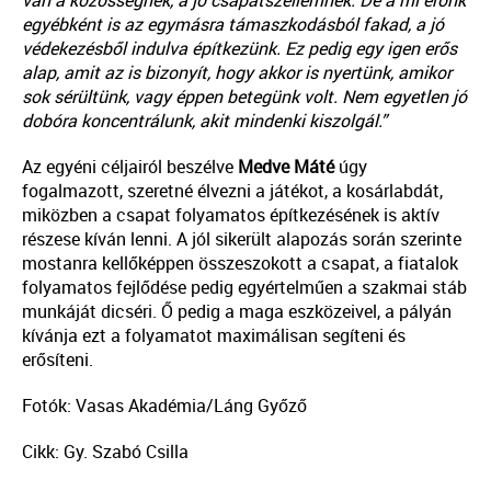
van a közösségnek, a jó csapatszellemnek. De a mi erőnk
egyébként is az egymásra támaszkodásból fakad, a jó
védekezésből indulva építkezünk. Ez pedig egy igen erős
alap, amit az is bizonyít, hogy akkor is nyertünk, amikor
sok sérültünk, vagy éppen betegünk volt. Nem egyetlen jó
dobóra koncentrálunk, akit mindenki kiszolgál.”
Az egyéni céljairól beszélve
Medve Máté
úgy
fogalmazott, szeretné élvezni a játékot, a kosárlabdát,
miközben a csapat folyamatos építkezésének is aktív
részese kíván lenni. A jól sikerült alapozás során szerinte
mostanra kellőképpen összeszokott a csapat, a fiatalok
folyamatos fejlődése pedig egyértelműen a szakmai stáb
munkáját dicséri. Ő pedig a maga eszközeivel, a pályán
kívánja ezt a folyamatot maximálisan segíteni és
erősíteni.
Fotók: Vasas Akadémia/Láng Győző
Cikk: Gy. Szabó Csilla