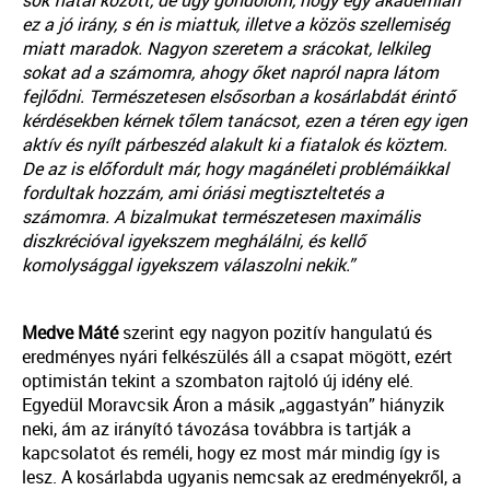
sok fiatal között, de úgy gondolom, hogy egy akadémián
ez a jó irány, s én is miattuk, illetve a közös szellemiség
miatt maradok. Nagyon szeretem a srácokat, lelkileg
sokat ad a számomra, ahogy őket napról napra látom
fejlődni.
Természetesen elsősorban a kosárlabdát érintő
kérdésekben kérnek tőlem tanácsot, ezen a téren egy igen
aktív és nyílt párbeszéd alakult ki a fiatalok és köztem.
De az is előfordult már, hogy magánéleti problémáikkal
fordultak hozzám, ami óriási megtiszteltetés a
számomra. A bizalmukat természetesen maximális
diszkrécióval igyekszem meghálálni, és kellő
komolysággal igyekszem válaszolni nekik.”
Medve
Máté
szerint egy nagyon pozitív hangulatú és
eredményes nyári felkészülés áll a csapat mögött, ezért
optimistán tekint a szombaton rajtoló új idény elé.
Egyedül Moravcsik Áron a másik „aggastyán” hiányzik
neki, ám az irányító távozása továbbra is tartják a
kapcsolatot és reméli, hogy ez most már mindig így is
lesz. A kosárlabda ugyanis nemcsak az eredményekről, a