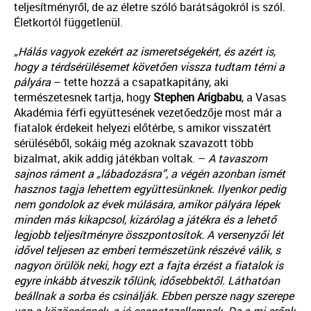
teljesítményről, de az életre szóló barátságokról is szól.
Életkortól függetlenül.
„Hálás vagyok ezekért az ismeretségekért, és azért is,
hogy a térdsérülésemet követően vissza tudtam térni a
pályára
– tette hozzá a csapatkapitány, aki
természetesnek tartja, hogy
Stephen Arigbabu
, a Vasas
Akadémia férfi együttesének vezetőedzője most már a
fiatalok érdekeit helyezi előtérbe, s amikor visszatért
sérüléséből, sokáig még azoknak szavazott több
bizalmat, akik addig játékban voltak. –
A tavaszom
sajnos ráment a „lábadozásra”, a végén azonban ismét
hasznos tagja lehettem együttesünknek. Ilyenkor pedig
nem gondolok az évek múlására, amikor pályára lépek
minden más kikapcsol, kizárólag a játékra és a lehető
legjobb teljesítményre összpontosítok. A versenyzői lét
idővel teljesen az emberi természetünk részévé válik, s
nagyon örülök neki, hogy ezt a fajta érzést a fiatalok is
egyre inkább átveszik tőlünk, idősebbektől. Láthatóan
beállnak a sorba és csinálják. Ebben persze nagy szerepe