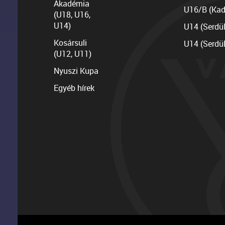
Akadémia
U16/B (Kad
(U18, U16,
U14)
U14 (Serdü
Kosársuli
U14 (Serdü
(U12, U11)
Nyuszi Kupa
Egyéb hírek