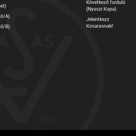
Következő forduló
et)
(Nyuszi Kupa)
lő/A)
Jelentkezz
Kosarasnak!
lő/B)