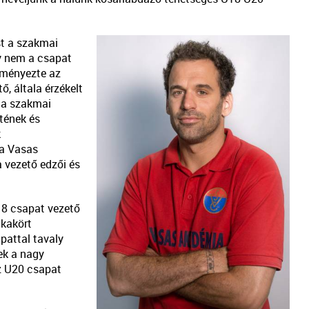
st a szakmai
gy nem a csapat
eményezte az
, általa érzékelt
 a szakmai
tének és
k
 a Vasas
 vezető edzői és
18 csapat vezető
nkakört
pattal tavaly
ek a nagy
z U20 csapat