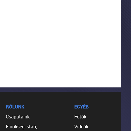
RÓLUNK
EGYÉB
Csapataink
Fotók
Elnökség, stáb,
Videók