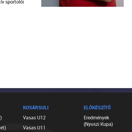
ív sportolói
KOSÁRSULI
ELŐKÉSZÍTŐ
)
Vasas U12
Eredmények
(Nyuszi Kupa)
et)
Vasas U11