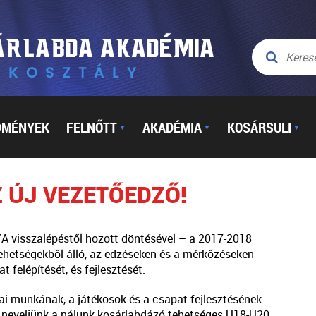
DMÉNYEK
FELNŐTT
AKADÉMIA
KOSÁRSULI
▼
▼
▼
Z ÚJ VEZETŐEDZŐ!
 visszalépéstől hozott döntésével – a 2017-2018
ehetségekből álló, az edzéseken és a mérkőzéseken
felépítését, és fejlesztését.
ai munkának, a játékosok és a csapat fejlesztésének
t neveljünk a nálunk kosárlabdázó tehetséges U18-U20