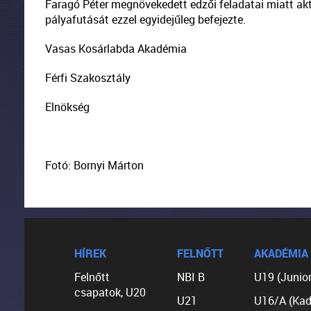
Faragó Péter megnövekedett edzői feladatai miatt akt
pályafutását ezzel egyidejűleg befejezte.
Vasas Kosárlabda Akadémia
Férfi Szakosztály
Elnökség
Fotó: Bornyi Márton
HÍREK
FELNŐTT
AKADÉMIA
Felnőtt
NBI B
U19 (Junior
csapatok, U20
U21
U16/A (Kad