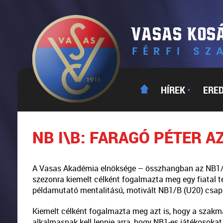
HÍREK
ERE
▼
NB I\B: FARAGÓ PÉTER A
A Vasas Akadémia elnöksége – összhangban az NB1/A
szezonra kiemelt célként fogalmazta meg egy fiatal t
példamutató mentalitású, motivált NB1/B (U20) csapat 
Kiemelt célként fogalmazta meg azt is, hogy a szakm
alkalmasnak kell lennie arra, hogy NB1-es játékosoka