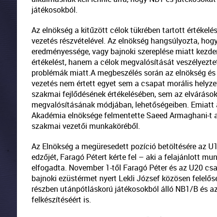
játékosokból.
Az elnökség a kitűzött célok tükrében tartott értékelé
vezetés részvételével. Az elnökség hangsúlyozta, ho
eredményessége, vagy bajnoki szereplése miatt kezd
értékelést, hanem a célok megvalósítását veszélyeztető
problémák miatt.A megbeszélés során az elnökség és
vezetés nem értett egyet sem a csapat morális helyze
szakmai fejlődésének értékelésében, sem az elváráso
megvalósításának módjában, lehetőségeiben. Emiatt
Akadémia elnöksége felmentette Saeed Armaghani-t a
szakmai vezetői munkaköréből.
Az Elnökség a megüresedett pozíció betöltésére az U
edzőjét, Faragó Pétert kérte fel – aki a felajánlott mu
elfogadta. November 1-től Faragó Péter és az U20 csa
bajnoki ezüstérmet nyert Lekli József közösen felelős
részben utánpótláskorú játékosokból álló NB1/B és a
felkészítéséért is.