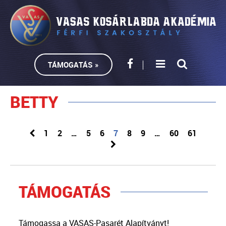
TÁMOGATÁS »
BETTY
1
2
…
5
6
7
8
9
…
60
61
TÁMOGATÁS
Támogassa a VASAS-Pasarét Alapítványt!