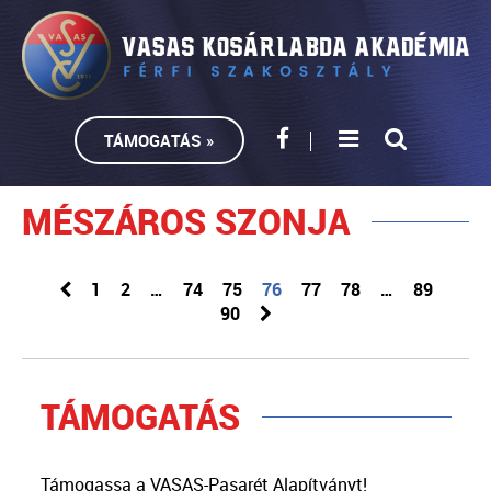
TÁMOGATÁS »
MÉSZÁROS SZONJA
1
2
…
74
75
76
77
78
…
89
90
TÁMOGATÁS
Támogassa a VASAS-Pasarét Alapítványt!