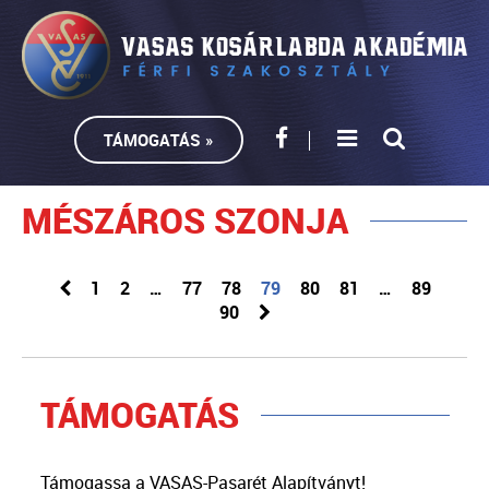
TÁMOGATÁS »
MÉSZÁROS SZONJA
1
2
…
77
78
79
80
81
…
89
90
TÁMOGATÁS
Támogassa a VASAS-Pasarét Alapítványt!