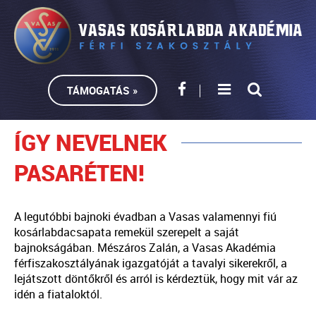
TÁMOGATÁS »
ÍGY NEVELNEK
PASARÉTEN!
A legutóbbi bajnoki évadban a Vasas valamennyi fiú
kosárlabdacsapata remekül szerepelt a saját
bajnokságában. Mészáros Zalán, a Vasas Akadémia
férfiszakosztályának igazgatóját a tavalyi sikerekről, a
lejátszott döntőkről és arról is kérdeztük, hogy mit vár az
idén a fiataloktól.