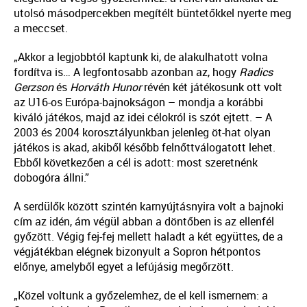
utolsó másodpercekben megítélt büntetőkkel nyerte meg
a meccset.
„Akkor a legjobbtól kaptunk ki, de alakulhatott volna
fordítva is… A legfontosabb azonban az, hogy
Radics
Gerzson
és
Horváth Hunor
révén két játékosunk ott volt
az U16-os Európa-bajnokságon – mondja a korábbi
kiváló játékos, majd az idei célokról is szót ejtett. – A
2003 és 2004 korosztályunkban jelenleg öt-hat olyan
játékos is akad, akiből később felnőttválogatott lehet.
Ebből következően a cél is adott: most szeretnénk
dobogóra állni.”
A serdülők között szintén karnyújtásnyira volt a bajnoki
cím az idén, ám végül abban a döntőben is az ellenfél
győzött. Végig fej-fej mellett haladt a két együttes, de a
végjátékban elégnek bizonyult a Sopron hétpontos
előnye, amelyből egyet a lefújásig megőrzött.
„Közel voltunk a győzelemhez, de el kell ismernem: a