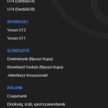
U14 (Serdülő/A)
U14 (Serdülő/B)
KOSÁRSULI
Vasas U12
Vasas U11
ELŐKÉSZÍTŐ
Eredmények (Nyuszi Kupa)
Következő forduló (Nyuszi Kupa)
Jelentkezz Kosarasnak!
RÓLUNK
Csapataink
Elnökség, stáb, sportszakemberek