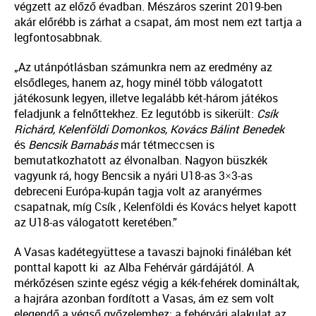
végzett az előző évadban. Mészáros szerint 2019-ben
akár előrébb is zárhat a csapat, ám most nem ezt tartja a
legfontosabbnak.
„Az utánpótlásban számunkra nem az eredmény az
elsődleges, hanem az, hogy minél több válogatott
játékosunk legyen, illetve legalább két-három játékos
feladjunk a felnőttekhez. Ez legutóbb is sikerült:
Csík
Richárd, Kelenföldi Domonkos, Kovács Bálint Benedek
és
Bencsik Barnabás
már tétmeccsen is
bemutatkozhatott az élvonalban. Nagyon büszkék
vagyunk rá, hogy Bencsik a nyári U18-as 3×3-as
debreceni Európa-kupán tagja volt az aranyérmes
csapatnak, míg Csík , Kelenföldi és Kovács helyet kapott
az U18-as válogatott keretében.”
A Vasas kadétegyüttese a tavaszi bajnoki fináléban két
ponttal kapott ki az Alba Fehérvár gárdájától. A
mérkőzésen szinte egész végig a kék-fehérek domináltak,
a hajrára azonban fordított a Vasas, ám ez sem volt
elegendő a végső győzelemhez: a fehérvári alakulat az