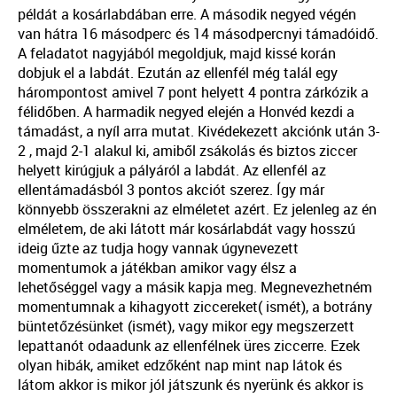
példát a kosárlabdában erre. A második negyed végén
van hátra 16 másodperc és 14 másodpercnyi támadóidő.
A feladatot nagyjából megoldjuk, majd kissé korán
dobjuk el a labdát. Ezután az ellenfél még talál egy
hárompontost amivel 7 pont helyett 4 pontra zárkózik a
félidőben. A harmadik negyed elején a Honvéd kezdi a
támadást, a nyíl arra mutat. Kivédekezett akciónk után 3-
2 , majd 2-1 alakul ki, amiből zsákolás és biztos ziccer
helyett kirúgjuk a pályáról a labdát. Az ellenfél az
ellentámadásból 3 pontos akciót szerez. Így már
könnyebb összerakni az elméletet azért. Ez jelenleg az én
elméletem, de aki látott már kosárlabdát vagy hosszú
ideig űzte az tudja hogy vannak úgynevezett
momentumok a játékban amikor vagy élsz a
lehetőséggel vagy a másik kapja meg. Megnevezhetném
momentumnak a kihagyott ziccereket( ismét), a botrány
büntetőzésünket (ismét), vagy mikor egy megszerzett
lepattanót odaadunk az ellenfélnek üres ziccerre. Ezek
olyan hibák, amiket edzőként nap mint nap látok és
látom akkor is mikor jól játszunk és nyerünk és akkor is