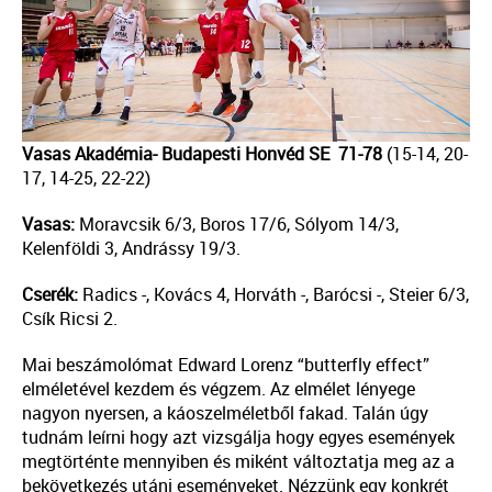
Vasas Akadémia- Budapesti Honvéd SE 71-78
(15-14, 20-
17, 14-25, 22-22)
Vasas:
Moravcsik 6/3, Boros 17/6, Sólyom 14/3,
Kelenföldi 3, Andrássy 19/3.
Cserék:
Radics -, Kovács 4, Horváth -, Barócsi -, Steier 6/3,
Csík Ricsi 2.
Mai beszámolómat Edward Lorenz “butterfly effect”
elméletével kezdem és végzem. Az elmélet lényege
nagyon nyersen, a káoszelméletből fakad. Talán úgy
tudnám leírni hogy azt vizsgálja hogy egyes események
megtörténte mennyiben és miként változtatja meg az a
bekövetkezés utáni eseményeket. Nézzünk egy konkrét