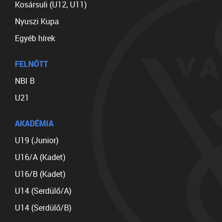
Kosársuli (U12, U11)
Nyuszi Kupa
Egyéb hírek
FELNŐTT
NBI B
U21
AKADÉMIA
U19 (Junior)
U16/A (Kadet)
U16/B (Kadet)
U14 (Serdülő/A)
U14 (Serdülő/B)