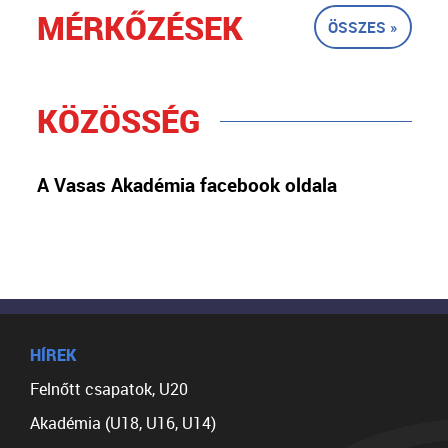
MÉRKŐZÉSEK
ÖSSZES »
KÖZÖSSÉG
A Vasas Akadémia facebook oldala
HÍREK
Felnőtt csapatok, U20
Akadémia (U18, U16, U14)