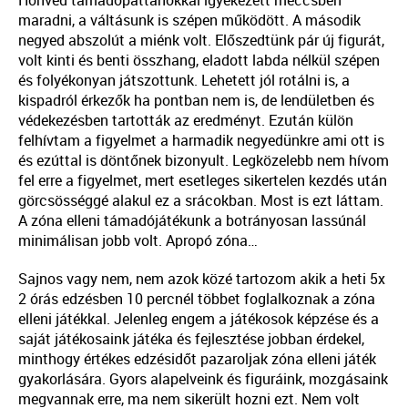
Honvéd támadópattanókkal igyekezett meccsben
maradni, a váltásunk is szépen működött. A második
negyed abszolút a miénk volt. Előszedtünk pár új figurát,
volt kinti és benti összhang, eladott labda nélkül szépen
és folyékonyan játszottunk. Lehetett jól rotálni is, a
kispadról érkezők ha pontban nem is, de lendületben és
védekezésben tartották az eredményt. Ezután külön
felhívtam a figyelmet a harmadik negyedünkre ami ott is
és ezúttal is döntőnek bizonyult. Legközelebb nem hívom
fel erre a figyelmet, mert esetleges sikertelen kezdés után
görcsösséggé alakul ez a srácokban. Most is ezt láttam.
A zóna elleni támadójátékunk a botrányosan lassúnál
minimálisan jobb volt. Apropó zóna…
Sajnos vagy nem, nem azok közé tartozom akik a heti 5x
2 órás edzésben 10 percnél többet foglalkoznak a zóna
elleni játékkal. Jelenleg engem a játékosok képzése és a
saját játékosaink játéka és fejlesztése jobban érdekel,
minthogy értékes edzésidőt pazaroljak zóna elleni játék
gyakorlására. Gyors alapelveink és figuráink, mozgásaink
megvannak erre, ma nem sikerült hozni ezt. Nem volt