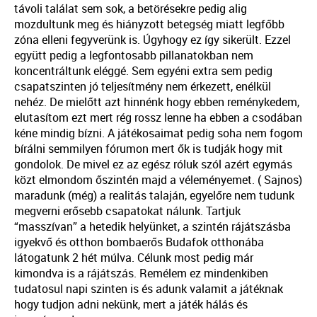
távoli találat sem sok, a betörésekre pedig alig
mozdultunk meg és hiányzott betegség miatt legfőbb
zóna elleni fegyverünk is. Úgyhogy ez így sikerült. Ezzel
együtt pedig a legfontosabb pillanatokban nem
koncentráltunk eléggé. Sem egyéni extra sem pedig
csapatszinten jó teljesítmény nem érkezett, enélkül
nehéz. De mielőtt azt hinnénk hogy ebben reménykedem,
elutasítom ezt mert rég rossz lenne ha ebben a csodában
kéne mindig bízni. A játékosaimat pedig soha nem fogom
bírálni semmilyen fórumon mert ők is tudják hogy mit
gondolok. De mivel ez az egész róluk szól azért egymás
közt elmondom őszintén majd a véleményemet. ( Sajnos)
maradunk (még) a realitás talaján, egyelőre nem tudunk
megverni erősebb csapatokat nálunk. Tartjuk
“masszívan” a hetedik helyünket, a szintén rájátszásba
igyekvő és otthon bombaerős Budafok otthonába
látogatunk 2 hét múlva. Célunk most pedig már
kimondva is a rájátszás. Remélem ez mindenkiben
tudatosul napi szinten is és adunk valamit a játéknak
hogy tudjon adni nekünk, mert a játék hálás és