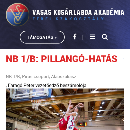
TÁMOGATÁS »
NB 1/B: PILLANGÓ-HATÁS
NB 1/B, Piros csoport, Alapszakasz
, Faragó Péter vezetőedző beszámolója: