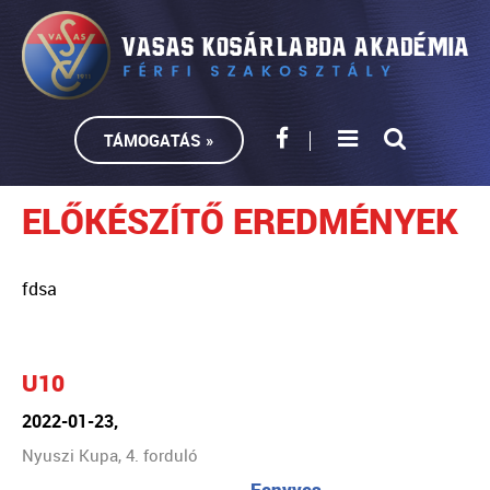
TÁMOGATÁS »
ELŐKÉSZÍTŐ EREDMÉNYEK
fdsa
U10
2022-01-23,
Nyuszi Kupa, 4. forduló
Fenyves