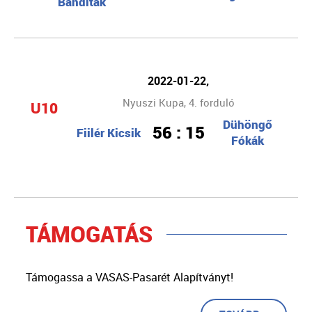
Banditák
2022-01-22,
Nyuszi Kupa, 4. forduló
U10
Dühöngő
56 : 15
Fiilér Kicsik
Fókák
TÁMOGATÁS
Támogassa a VASAS-Pasarét Alapítványt!