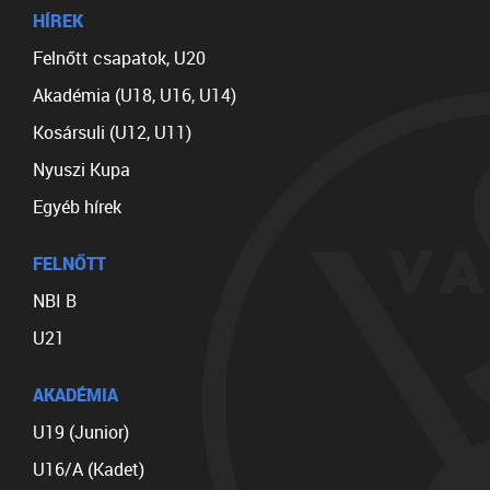
HÍREK
Felnőtt csapatok, U20
Akadémia (U18, U16, U14)
Kosársuli (U12, U11)
Nyuszi Kupa
Egyéb hírek
FELNŐTT
NBI B
U21
AKADÉMIA
U19 (Junior)
U16/A (Kadet)