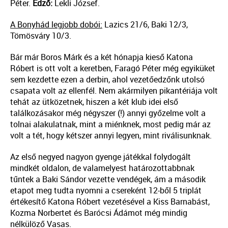
Péter.
Edző:
Lekli József.
A Bonyhád legjobb dobói:
Lazics 21/6, Baki 12/3,
Tömösváry 10/3.
Bár már Boros Márk és a két hónapja kieső Katona
Róbert is ott volt a keretben, Faragó Péter még egyiküket
sem kezdette ezen a derbin, ahol vezetőedzőnk utolsó
csapata volt az ellenfél. Nem akármilyen pikantériája volt
tehát az ütközetnek, hiszen a két klub idei első
találkozásakor még négyszer (!) annyi győzelme volt a
tolnai alakulatnak, mint a miénknek, most pedig már az
volt a tét, hogy kétszer annyi legyen, mint riválisunknak.
Az első negyed nagyon gyenge játékkal folydogált
mindkét oldalon, de valamelyest határozottabbnak
tűntek a Baki Sándor vezette vendégek, ám a második
etapot meg tudta nyomni a csereként 12-ből 5 triplát
értékesítő Katona Róbert vezetésével a Kiss Barnabást,
Kozma Norbertet és Barócsi Ádámot még mindig
nélkülöző Vasas.