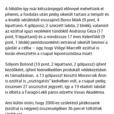
A félidőre így már kétszámjegyű előnnyel mehettünk el
pihenni, a fordulás után pedig sikerült tartani a tempót és
a kisebb sérülésből visszajövő Boros Márk (9 pont, 4
lepattanó, 4 gólpassz, 2 szerzett labda, 2 blokk), valamint
az ezúttal igazi vezérként tündöklő Andrássy Géza (17
pont, 9 lepattanó) és a mindössze 17 éves Kelenföldi (9
pont, 1 blokk) periódusonkénti extráival sikerült bevinni a
gárdát a célba – úgy, hogy Völgyi Marcellt ezúttal is
korán elvesztette a csapat kipontozódása miatt.
Sólyom Botond (10 pont, 2 lepattanó, 2 gólpassz) újfent
kezdőként, újfent kiemelkedően produkált védekezésben
és támadásban, a 13 gólpasszt kiosztó Moravcsik Áron
is ezúttal is „osztogatós” kedvében volt, a csapat pedig
összesen 27 asszisztot jegyzett, így a 19 eladott labdát
is elbírta a Faragó-Lekli páros edzette Vasas Akadémia.
Ami külön öröm, hogy 2000-es születésű játékosaink
(ezúttal is négyen) összességében 36 percet töltöttek