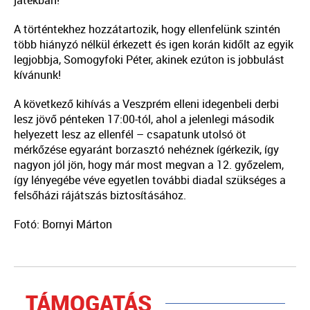
játékban!
A történtekhez hozzátartozik, hogy ellenfelünk szintén
több hiányzó nélkül érkezett és igen korán kidőlt az egyik
legjobbja, Somogyfoki Péter, akinek ezúton is jobbulást
kívánunk!
A következő kihívás a Veszprém elleni idegenbeli derbi
lesz jövő pénteken 17:00-tól, ahol a jelenlegi második
helyezett lesz az ellenfél – csapatunk utolsó öt
mérkőzése egyaránt borzasztó nehéznek ígérkezik, így
nagyon jól jön, hogy már most megvan a 12. győzelem,
így lényegébe véve egyetlen további diadal szükséges a
felsőházi rájátszás biztosításához.
Fotó: Bornyi Márton
TÁMOGATÁS