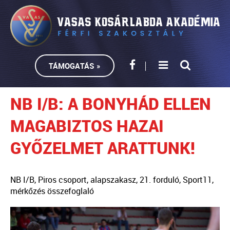
TÁMOGATÁS »
NB I/B: A BONYHÁD ELLEN
MAGABIZTOS HAZAI
GYŐZELMET ARATTUNK!
NB I/B, Piros csoport, alapszakasz, 21. forduló, Sport11,
mérkőzés összefoglaló