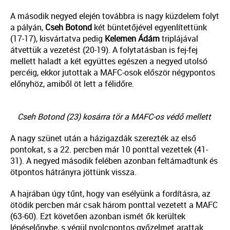
A második negyed elején továbbra is nagy küzdelem folyt
a pályán,
Cseh
Botond
két büntetőjével egyenlítettünk
(17-17), kisvártatva pedig
Kelemen
Ádám
triplájával
átvettük a vezetést (20-19). A folytatásban is fej-fej
mellett haladt a két együttes egészen a negyed utolsó
percéig, ekkor jutottak a MAFC-osok először négypontos
előnyhöz, amiből öt lett a félidőre.
Cseh Botond (23) kosárra tör a MAFC-os védő mellett
A nagy szünet után a házigazdák szerezték az első
pontokat, s a 22. percben már 10 ponttal vezettek (41-
31). A negyed második felében azonban feltámadtunk és
ötpontos hátrányra jöttünk vissza.
A hajrában úgy tűnt, hogy van esélyünk a fordításra, az
ötödik percben már csak három ponttal vezetett a MAFC
(63-60). Ezt követően azonban ismét ők kerültek
lépéselőnybe, s végül nyolcpontos győzelmet arattak.