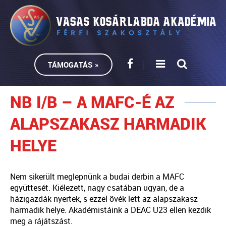
TÁMOGATÁS »
NB I/B – A MAFC-É AZ
ALAPSZAKASZ HARMADIK
HELYE
Nem sikerült meglepnünk a budai derbin a MAFC
együttesét. Kiélezett, nagy csatában ugyan, de a
házigazdák nyertek, s ezzel övék lett az alapszakasz
harmadik helye. Akadémistáink a DEAC U23 ellen kezdik
meg a rájátszást.