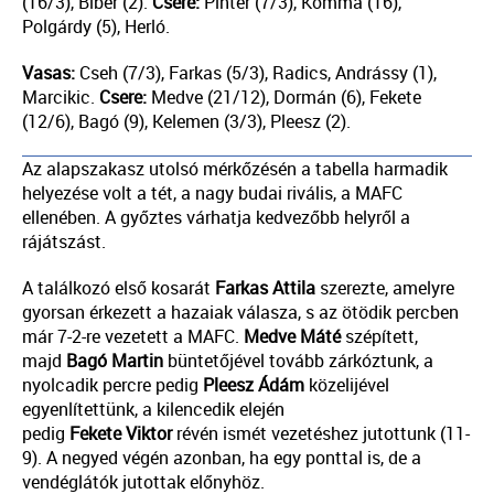
(16/3), Biber (2).
Csere:
Pintér (7/3), Komma (16),
Polgárdy (5), Herló.
Vasas:
Cseh (7/3), Farkas (5/3), Radics, Andrássy (1),
Marcikic.
Csere:
Medve (21/12), Dormán (6), Fekete
(12/6), Bagó (9), Kelemen (3/3), Pleesz (2).
Az alapszakasz utolsó mérkőzésén a tabella harmadik
helyezése volt a tét, a nagy budai rivális, a MAFC
ellenében. A győztes várhatja kedvezőbb helyről a
rájátszást.
A találkozó első kosarát
Farkas
Attila
szerezte, amelyre
gyorsan érkezett a hazaiak válasza, s az ötödik percben
már 7-2-re vezetett a MAFC.
Medve
Máté
szépített,
majd
Bagó
Martin
büntetőjével tovább zárkóztunk, a
nyolcadik percre pedig
Pleesz
Ádám
közelijével
egyenlítettünk, a kilencedik elején
pedig
Fekete
Viktor
révén ismét vezetéshez jutottunk (11-
9). A negyed végén azonban, ha egy ponttal is, de a
vendéglátók jutottak előnyhöz.