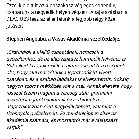
Ezzel kialakult az alapszakasz végleges sorrendje,
csapatunk a negyedik helyen végzett. A rájátszásban a
DEAC U23 lesz az ellenfelünk a legjobb négy közé
jutásért.
Stephen Arigbabu, a Vasas Akadémia vezetőedzője:
„Gratulálok a MAFC csapatának, nemcsak a
győzelemhez, de az alapszakasz harmadik helyéhez is.
Sok sikert kívánok nekik a rájátszásban! A vereségünk
oka, hogy alul maradtunk a lepattanókért vívott
csatában, és a szabad labdákat is elveszítettük. Sokáig
nagyon szoros mérkőzés volt a mai. Annak ellenére, hogy
rosszul érzem magam a vereség után, gratulálni
szeretnék a játékosaimnak és a stábnak az
alapszakaszban elért negyedik helyért, valamint a
tizennyolc győzelemért. Ez mindenképpen siker az
akadémia számára, és mostantól már a rájátszást
várjuk.”