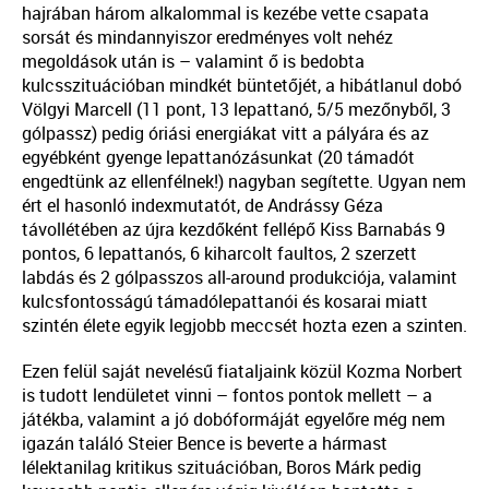
hajrában három alkalommal is kezébe vette csapata
sorsát és mindannyiszor eredményes volt nehéz
megoldások után is – valamint ő is bedobta
kulcsszituációban mindkét büntetőjét, a hibátlanul dobó
Völgyi Marcell (11 pont, 13 lepattanó, 5/5 mezőnyből, 3
gólpassz) pedig óriási energiákat vitt a pályára és az
egyébként gyenge lepattanózásunkat (20 támadót
engedtünk az ellenfélnek!) nagyban segítette. Ugyan nem
ért el hasonló indexmutatót, de Andrássy Géza
távollétében az újra kezdőként fellépő Kiss Barnabás 9
pontos, 6 lepattanós, 6 kiharcolt faultos, 2 szerzett
labdás és 2 gólpasszos all-around produkciója, valamint
kulcsfontosságú támadólepattanói és kosarai miatt
szintén élete egyik legjobb meccsét hozta ezen a szinten.
Ezen felül saját nevelésű fiataljaink közül Kozma Norbert
is tudott lendületet vinni – fontos pontok mellett – a
játékba, valamint a jó dobóformáját egyelőre még nem
igazán találó Steier Bence is beverte a hármast
lélektanilag kritikus szituációban, Boros Márk pedig