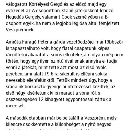
válogatott Körtélyesi Gergő és az előző majd egy
évtizedet az A-csoportban, stabil játékosként lehúzó
Hegedűs Gergely, valamint Cook személyében a B-
csoport egyik, ha nem a legjobb légiósa által fémjelzett
Veszprémnek.
Amióta Faragó Péter a gárda vezetőedzője, már többször
is tapasztalható volt, hogy fiatal csapatunk képes
ráerőltetni akaratát a soros ellenfélre, ám olyan még nem
történ, hogy egy ilyen szintű riválisnak annyira el tudja
venni a játékát, mint tette azt most az első nyolc
percben, ami alatt 19-6-ra sikerült is ellépni sokkal
nevesebb ellenfelünktől. Tettük mindezt úgy, hogy a
srácaink borzasztó gyenge büntetőzéssel kezdtek, az
első négy kísérletünk ki is maradt a vonalról, s
összességében 12 kihagyott egypontossal zártuk a
meccset.
A második etapban már be-be talált a Veszprém, mely
kilencre csökkentette a különbséget a nyitó negyed