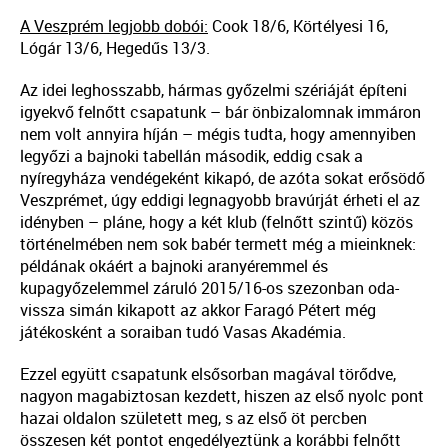
A Veszprém legjobb dobói:
Cook 18/6, Körtélyesi 16,
Lógár 13/6, Hegedűs 13/3.
Az idei leghosszabb, hármas győzelmi szériáját építeni
igyekvő felnőtt csapatunk – bár önbizalomnak immáron
nem volt annyira híján – mégis tudta, hogy amennyiben
legyőzi a bajnoki tabellán második, eddig csak a
nyíregyháza vendégeként kikapó, de azóta sokat erősödő
Veszprémet, úgy eddigi legnagyobb bravúrját érheti el az
idényben – pláne, hogy a két klub (felnőtt szintű) közös
történelmében nem sok babér termett még a mieinknek:
példának okáért a bajnoki aranyéremmel és
kupagyőzelemmel záruló 2015/16-os szezonban oda-
vissza simán kikapott az akkor Faragó Pétert még
játékosként a soraiban tudó Vasas Akadémia.
Ezzel együtt csapatunk elsősorban magával törődve,
nagyon magabiztosan kezdett, hiszen az első nyolc pont
hazai oldalon született meg, s az első öt percben
összesen két pontot engedélyeztünk a korábbi felnőtt