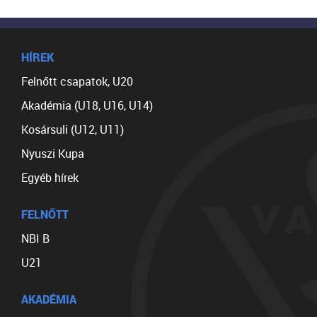
HÍREK
Felnőtt csapatok, U20
Akadémia (U18, U16, U14)
Kosársuli (U12, U11)
Nyuszi Kupa
Egyéb hírek
FELNŐTT
NBI B
U21
AKADÉMIA