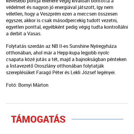
kevesebb pontja ellenére végig kiválóan bontotta a
védelmet és nagyon jó energiával játszott, így nem
véletlen, hogy a Veszprém ezen a meccsen összesen
egyszer, akkor is csak másodpercekig tudott vezetni,
egyetlen ponttal, egyébként pedig végig tudta kontrollálni
a derbit a Vasas.
Folytatás szerdán az NB II-es Sunshine Nyíregyháza
otthonában, ahol már a Hepp-kupa legjobb nyolc
csapata közé jutás a tét, majd a bajnokságban pénteken
a listavezető Oroszlány otthonában folytatják
szereplésüket Faragó Péter és Lekli József legényei.
Fotó: Bornyi Márton
TÁMOGATÁS