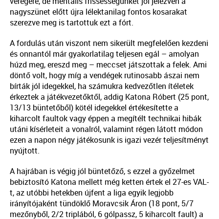
vérégére, de mentális frissességünket jól jelezvén a
nagyszünet előtt újra lélektanilag fontos kosarakat
szerezve meg is tartottuk ezt a fórt.
A fordulás után viszont nem sikerült megfelelően kezdeni
és onnantól már gyakorlatilag teljesen egál – amolyan
húzd meg, ereszd meg – meccset játszottak a felek. Ami
döntő volt, hogy míg a vendégek rutinosabb ászai nem
bírták jól idegekkel, ha számukra kedvezőtlen ítéletek
érkeztek a játékvezetőktől, addig Katona Róbert (25 pont,
13/13 büntetőből) kötél idegekkel értékesítette a
kiharcolt faultok vagy éppen a megítélt technikai hibák
utáni kísérleteit a vonalról, valamint régen látott módon
ezen a napon négy játékosunk is igazi vezér teljesítményt
nyújtott.
A hajrában is végig jól büntetőző, s ezzel a győzelmet
bebiztosító Katona mellett még ketten értek el 27-es VAL-
t, az utóbbi hetekben újfent a liga egyik legjobb
irányítójaként tündöklő Moravcsik Áron (18 pont, 5/7
mezőnyből, 2/2 triplából, 6 gólpassz, 5 kiharcolt fault) a