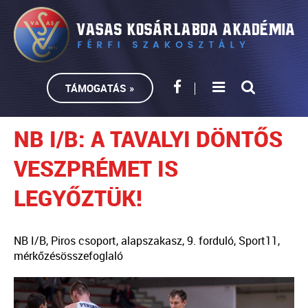
TÁMOGATÁS »
NB I/B: A TAVALYI DÖNTŐS
VESZPRÉMET IS
LEGYŐZTÜK!
NB I/B, Piros csoport, alapszakasz, 9. forduló, Sport11,
mérkőzésösszefoglaló