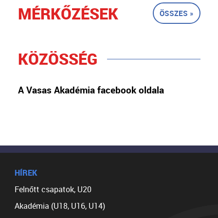
MÉRKŐZÉSEK
ÖSSZES »
KÖZÖSSÉG
A Vasas Akadémia facebook oldala
HÍREK
Felnőtt csapatok, U20
Akadémia (U18, U16, U14)