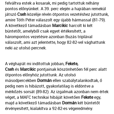
felváltva estek a kosarak, mi pedig tartottuk néhány
pontos előnyünket. A 39. perc elején a hajrában remekül
játszó
Cseh
közelije révén ötpontos vezetéshez jutottunk,
amire Tóth Péter válaszolt egy újabb hármassal (81-79).
A következő támadásban
Marcikic
harcolt ki két
büntetőt, amelyből csak egyet értékesített, a
hárompontos vezetésre azonban Buzás triplával
válaszolt, ami azt jelentette, hogy 82-82-vel vághattunk
neki az utolsó percnek.
A véghajrát mi indítottuk jobban,
Fekete,
Cseh
és
Marcikic
pontjainak köszönhetően fél perc alatt
ötpontos előnyhöz jutottunk. Az utolsó
másodpercekben
Dormán
ellen szabálytalankodtak, ő
pedig nem is hibázott, gyakorlatilag is eldöntve a
mérkőzés sorsát (89-82). Az izgalmak azonban nem értek
véget, a MAFC technikai hibáját követően
Fekete
egy,
majd a következő támadásban
Dormán
két büntetőt
érvényesített, kialakítva a 92-82-es végeredmény.