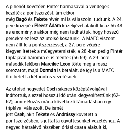
A pihenőt követően Pintér hármasával a vendégek
kezdték a pontszerzést, ám ekkor
még
Bagó
és
Fekete
révén mi is válaszolni tudtunk. A 24.
perc közepén
Pleesz Ádám
közelijével alakult ki az 56-48-
as eredmény, s akkor még nem tudhattuk, hogy hosszú
percekre ez lesz az utolsó kosarunk. A MAFC viszont
nem állt le a pontszerzéssel, a 27. perc végére
kiegyenlítettek a műegyetemisták, a 28.-ban pedig Pintér
triplájával háromra el is mentek (56-59). A 29. perc
második felében
Marcikic Leon
törte meg a rossz
sorozatot, majd
Dormán
is betalált, de így is a MAFC
örülhetett a kétpontos vezetésnek.
Az utolsó negyedet
Cseh
sikeres középtávolijával
indítottuk, s ezzel hosszú idő után kiegyenlítettünk (62-
62), amire Buzás már a következő támadásban egy
triplával válaszolt. De ismét
jött
Cseh,
akit
Fekete
és
Andrássy
követett a
pontszerzésben, s juttatta együttesünket vezetéshez. A
negyed hátralévő részében óriási csata alakult ki,