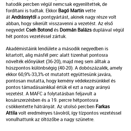
hatodik percben végül nemcsak egyenlítettek, de
fordítani is tudtak. Ekkor
Bagó Martin
vette
át
Andrássytól
a pontgyártást, akinek nagy része volt
abban, hogy sikerült visszavenni a vezetést. Az első
negyedet
Cseh Botond
és
Dormán Balázs
dupláival végül
hét pontos vezetéssel zártuk.
Akadémistáink lendülete a második negyedben is
kitartott, alig másfél perc alatt tizenhat pontosra
növelték előnyüket (36-20), majd meg sem álltak a
húszpontos különbségig (40-20). A dobószázalék, amely
ekkor 60,9%-33,3%-ot mutatott együttesünk javára,
pontosan mutatta, hogy kemény védekezésünkkel és
pontos támadásainkkal értük el ezt a nagy arányú
vezetést. A MAFC a folytatásban feljavult a
kosárszerzésben és a 19. percre hétpontosra
csökkentette hátrányát. Az utolsó percben
Farkas
Attila
volt eredményes távolról, így tízpontos vezetéssel
vonulhattunk az öltözőbe a nagy szünetre.