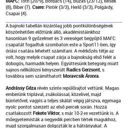
MAFC:
Tóth (20/9), Bordács (14), Buzás (23/12), Misek
(8), Biber (7).
Csere:
Pintér (3/3), Herlő (3/3), Polgárdy,
Csapai (4).
A bajnoki tabellán kizárólag jobb pontkülönbségének
köszönhetően előttünk álló, akadémistáinkhoz
hasonlóan 9 győzelmet és 3 vereséget begyűjtő MAFC
csapatát fogadtuk szombaton este a Sport11-ben, így
óriási csatára lehetett számítani. A mérkőzés tétje az
volt, hogy melyik csapat zárja a bajnokság első felét a
dobogós, harmadik helyen. Együttesünk betegség miatt
sajnos nélkülözni kényszerült
Radics Gerzsont
, s
továbbra sem számíthatott
Moravcsik Áronra
.
Andrássy Géza
révén szinte repülőrajtot vettünk. Magas
emberünk triplával, zsákolással, közelivel, majd
büntetővel, vagyis a teljes skálát végig játszva, egymaga
nyolc pontot szerzett az első percek során. Hozzá
csatlakozott
Fekete Viktor
, s már 10-2-re vezettünk is. A
műegyetemisták a negyedik percben tértek magukhoz,
majd szorgalmasan dolgozták le a hátrányukat. A