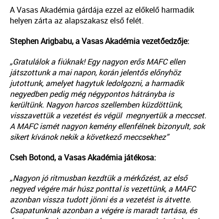
A Vasas Akadémia gárdája ezzel az előkelő harmadik
helyen zárta az alapszakasz első felét.
Stephen Arigbabu, a Vasas Akadémia vezetőedzője:
„Gratulálok a fiúknak! Egy nagyon erős MAFC ellen
játszottunk a mai napon, korán jelentős előnyhöz
jutottunk, amelyet hagytuk ledolgozni, a harmadik
negyedben pedig még négypontos hátrányba is
kerültünk. Nagyon harcos szellemben küzdöttünk,
visszavettük a vezetést és végül megnyertük a meccset.
A MAFC ismét nagyon kemény ellenfélnek bizonyult, sok
sikert kívánok nekik a következő meccsekhez”
Cseh Botond, a Vasas Akadémia játékosa:
„Nagyon jó ritmusban kezdtük a mérkőzést, az első
negyed végére már húsz ponttal is vezettünk, a MAFC
azonban vissza tudott jönni és a vezetést is átvette.
Csapatunknak azonban a végére is maradt tartása, és