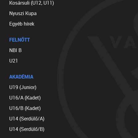
Kosársuli (U12, U11)
Nyuszi Kupa
Egyéb hírek
FELNŐTT
NBI B
U21
AKADÉMIA
U19 (Junior)
U16/A (Kadet)
U16/B (Kadet)
U14 (Serdülő/A)
U14 (Serdülő/B)