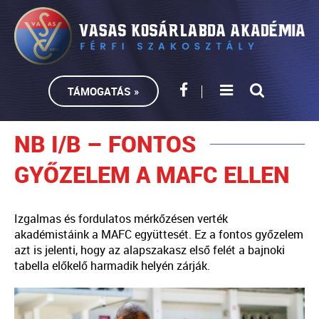
TÁMOGATÁS »
NB I/B – FONTOS
GYŐZELEM A MAFC ELLEN
Izgalmas és fordulatos mérkőzésen verték
akadémistáink a MAFC együttesét. Ez a fontos győzelem
azt is jelenti, hogy az alapszakasz első felét a bajnoki
tabella előkelő harmadik helyén zárják.