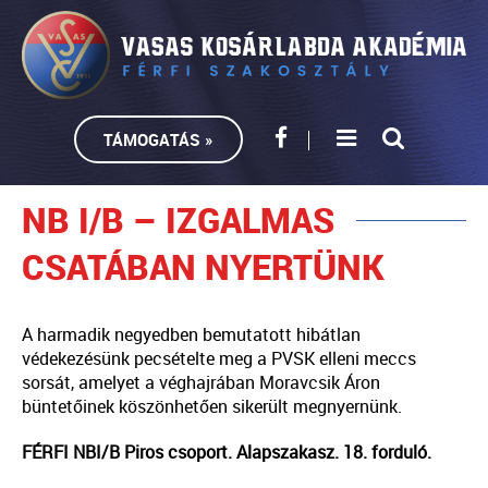
TÁMOGATÁS »
NB I/B – IZGALMAS
CSATÁBAN NYERTÜNK
A harmadik negyedben bemutatott hibátlan
védekezésünk pecsételte meg a PVSK elleni meccs
sorsát, amelyet a véghajrában Moravcsik Áron
büntetőinek köszönhetően sikerült megnyernünk.
FÉRFI NBI/B Piros csoport. Alapszakasz. 18. forduló.