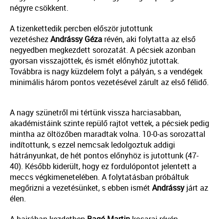
négyre csökkent.
A tizenkettedik percben először jutottunk
vezetéshez
Andrássy Géza
révén, aki folytatta az első
negyedben megkezdett sorozatát. A pécsiek azonban
gyorsan visszajöttek, és ismét előnyhöz jutottak.
Továbbra is nagy küzdelem folyt a pályán, s a vendégek
minimális három pontos vezetésével zárult az első félidő.
A nagy szünetről mi tértünk vissza harciasabban,
akadémistáink szinte repülő rajtot vettek, a pécsiek pedig
mintha az öltözőben maradtak volna. 10-0-as sorozattal
indítottunk, s ezzel nemcsak ledolgoztuk addigi
hátrányunkat, de hét pontos előnyhöz is jutottunk (47-
40). Később kiderült, hogy ez fordulópontot jelentett a
meccs végkimenetelében. A folytatásban próbáltuk
megőrizni a vezetésünket, s ebben ismét
Andrássy
járt az
élen.