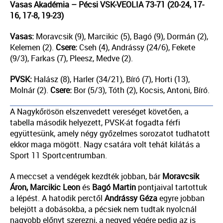
Vasas Akadémia
– Pécsi VSK-VEOLIA 73-71 (20-24, 17-
16, 17-8, 19-23)
Vasas:
Moravcsik (9), Marcikic (5), Bagó (9), Dormán (2),
Kelemen (2).
Csere:
Cseh (4), Andrássy (24/6), Fekete
(9/3), Farkas (7), Pleesz, Medve (2).
PVSK:
Halász (8), Harler (34/21), Bíró (7), Horti (13),
Molnár (2).
Csere:
Bor (5/3), Tóth (2), Kocsis, Antoni, Bíró.
A Nagykőrösön elszenvedett vereséget követően, a
tabella második helyezett, PVSK-át fogadta férfi
együttesünk, amely négy győzelmes sorozatot tudhatott
ekkor maga mögött. Nagy csatára volt tehát kilátás a
Sport 11 Sportcentrumban.
A meccset a vendégek kezdték jobban, bár
Moravcsik
Áron,
Marcikic Leon
és
Bagó Martin
pontjaival tartottuk
a lépést. A hatodik perctől
Andrássy Géza
egyre jobban
belejött a dobásokba, a pécsiek nem tudtak nyolcnál
nagyobb előnyt szerezni, a negyed végére pedig az is