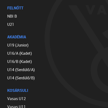
FELNŐTT
NBI B
U21
AKADÉMIA
U19 (Junior)
U16/A (Kadet)
U16/B (Kadet)
U14 (Serdülő/A)
U14 (Serdülő/B)
KOSÁRSULI
Vasas U12
Vasas U11