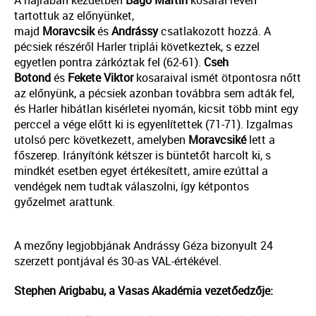
A hajrában kezdetben
Bagó Martin
kosarai révén
tartottuk az előnyünket,
majd
Moravcsik
és
Andrássy
csatlakozott hozzá. A
pécsiek részéről Harler triplái következtek, s ezzel
egyetlen pontra zárkóztak fel (62-61).
Cseh
Botond
és
Fekete Viktor
kosaraival ismét ötpontosra nőtt
az előnyünk, a pécsiek azonban továbbra sem adták fel,
és Harler hibátlan kisérletei nyomán, kicsit több mint egy
perccel a vége előtt ki is egyenlítettek (71-71). Izgalmas
utolsó perc következett, amelyben
Moravcsiké
lett a
főszerep. Irányítónk kétszer is büntetőt harcolt ki, s
mindkét esetben egyet értékesített, amire ezúttal a
vendégek nem tudtak válaszolni, így kétpontos
győzelmet arattunk.
A mezőny legjobbjának Andrássy Géza bizonyult 24
szerzett pontjával és 30-as VAL-értékével.
Stephen Arigbabu, a Vasas Akadémia vezetőedzője: