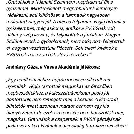
„Gratulálok a fiúknak! Szerintem megérdemeltük a
győzelmet. Mindenekelőtt megpróbáltunk keményen
védekezni, ami különösen a harmadik negyedben
működött nagyon jól. A meccs folyamán végig hittünk a
győzelemben, még akkor is, amikor a PVSK-nak volt
néhány szép kosara, és feljavultak a játékban. Nagyon
örülünk ennek a győzelemnek, mert még nem felejtettük
el, hogyan veszítettünk Pécsett. Sok sikert kívánok a
PVSK-nak a szezon hátralévő részében!”
Andrássy Géza, a Vasas Akadémia játékosa:
„Egy rendkívül nehéz, hajtós meccsen sikerült ma
nyernünk. Végig tartottuk magunkat az öltözőben
megbeszéltekhez, a kulcsszituációkban pedig jól
döntöttünk, nem remegett meg a kezünk. A kimaradt
büntetők miatt azonban maradt bennem egy kis
hiányérzetem, de ezek szerencsére nem bosszulták meg
magukat. Gratulálok a csapatnak, a PVSK gárdájának
pedig sok sikert kívánok a bajnokság hátralévő részében.”