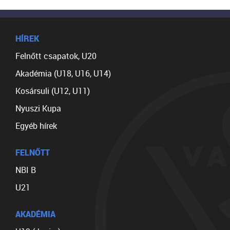
HÍREK
Felnőtt csapatok, U20
Akadémia (U18, U16, U14)
Kosársuli (U12, U11)
Nyuszi Kupa
Egyéb hírek
FELNŐTT
NBI B
U21
AKADÉMIA