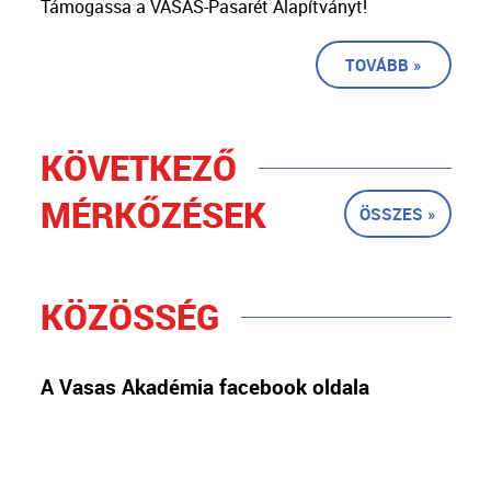
Támogassa a VASAS-Pasarét Alapítványt!
TOVÁBB »
KÖVETKEZŐ
MÉRKŐZÉSEK
ÖSSZES »
KÖZÖSSÉG
A Vasas Akadémia facebook oldala