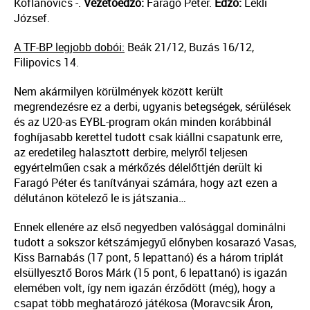
Koflanovics -.
Vezetőedző:
Faragó Péter.
Edző:
Lekli
József.
A TF-BP legjobb dobói:
Beák 21/12, Buzás 16/12,
Filipovics 14.
Nem akármilyen körülmények között került
megrendezésre ez a derbi, ugyanis betegségek, sérülések
és az U20-as EYBL-program okán minden korábbinál
foghíjasabb kerettel tudott csak kiállni csapatunk erre,
az eredetileg halasztott derbire, melyről teljesen
egyértelműen csak a mérkőzés délelőttjén derült ki
Faragó Péter és tanítványai számára, hogy azt ezen a
délutánon kötelező le is játszania…
Ennek ellenére az első negyedben valósággal dominálni
tudott a sokszor kétszámjegyű előnyben kosarazó Vasas,
Kiss Barnabás (17 pont, 5 lepattanó) és a három triplát
elsüllyesztő Boros Márk (15 pont, 6 lepattanó) is igazán
elemében volt, így nem igazán érződött (még), hogy a
csapat több meghatározó játékosa (Moravcsik Áron,