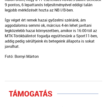
9 pontos, 6 lepattanós teljesítményével eddigi talán
legjobb mérkőzését hozta az NB I/B-ben.
Így véget ért remek hazai győzelmi szériánk, ám
aggodalomra semmi ok, március 4-én lehet javítani
legközelebb hazai környezetben, amikor is 16:00-tól az
MTK-Törökbálintot fogadja együttesünk a Sport11-ben,
addig pedig sérültjeink és betegeink állapota is sokat
javulhat.
Fotó: Bornyi Márton
TÁMOGATÁS