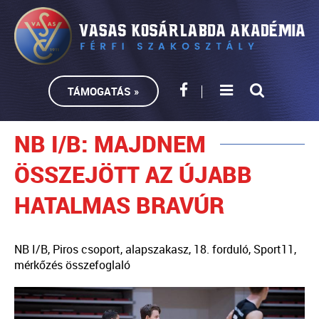
TÁMOGATÁS »
NB I/B: MAJDNEM
ÖSSZEJÖTT AZ ÚJABB
HATALMAS BRAVÚR
NB I/B, Piros csoport, alapszakasz, 18. forduló, Sport11,
mérkőzés összefoglaló