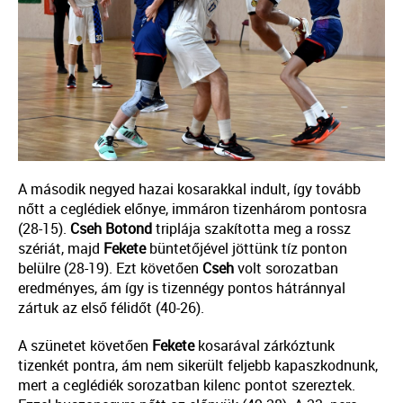
A második negyed hazai kosarakkal indult, így tovább
nőtt a ceglédiek előnye, immáron tizenhárom pontosra
(28-15).
Cseh
Botond
triplája szakította meg a rossz
szériát, majd
Fekete
büntetőjével jöttünk tíz ponton
belülre (28-19). Ezt követően
Cseh
volt sorozatban
eredményes, ám így is tizennégy pontos hátránnyal
zártuk az első félidőt (40-26).
A szünetet követően
Fekete
kosarával zárkóztunk
tizenkét pontra, ám nem sikerült feljebb kapaszkodnunk,
mert a ceglédiék sorozatban kilenc pontot szereztek.