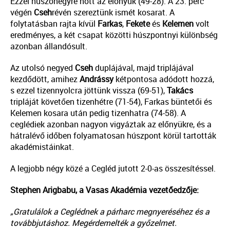
Ezzel huszonegyre nőtt az előnyük (49-28). A 23. perc
végén
Cseh
révén szereztünk ismét kosarat. A
folytatásban rajta kívül
Farkas
,
Fekete
és
Kelemen
volt
eredményes, a két csapat közötti húszpontnyi különbség
azonban állandósult.
Az utolsó negyed
Cseh
duplájával, majd triplájával
kezdődött, amihez
Andrássy
kétpontosa adódott hozzá,
s ezzel tizennyolcra jöttünk vissza (69-51),
Takács
tripláját követően tizenhétre (71-54), Farkas büntetői és
Kelemen kosara után pedig tizenhatra (74-58). A
ceglédiek azonban nagyon vigyáztak az előnyükre, és a
hátralévő időben folyamatosan húszpont körül tartották
akadémistáinkat.
A legjobb négy közé a Cegléd jutott 2-0-as összesítéssel.
Stephen Arigbabu, a Vasas Akadémia vezetőedzője:
„Gratulálok a Ceglédnek a párharc megnyeréséhez és a
továbbjutáshoz. Megérdemelték a győzelmet.