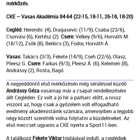
mérkőzés.
CKE – Vasas Akadémia 84-64 (22-15, 18-11, 26-18, 18-20)
Cegléd:
Herendic (4), Dragasevic (11/9), Csaba (23/6),
Csorvási (6), Kertész (2).
Csere:
Velkey (9/6), Horváth M.
(18/12), Zsók (8), Berkics (3), Fodor, Horváth Á.
Vasas:
Takács (3/3), Fekete (14/9), Cseh (22/6), Olasz,
Pleesz G.
Csere:
Farkas (9/3), Pleesz Á. (6), Kelemen (8),
Andrássy (2), Rosta, Bagó.
A negyeddöntő első mérkőzésén még sérüléssel küzdő
Andrássy Géza
vasárnap már a csapat rendelkezésére
állt Cegléden. Ez volt a jó hír a párharc előtt, a rossz
viszont az, hogy csak a győzelem volt elfogadható
eredmény akadémistáink számára, amennyiben a legjobb
négy között szerették volna folytatni a küzdelmeket. Az
első meccset ugyanis a CKE nyerte a Sport11-ben.
A találkozó
Fekete Viktor
triplájával indult, a ceglédiek