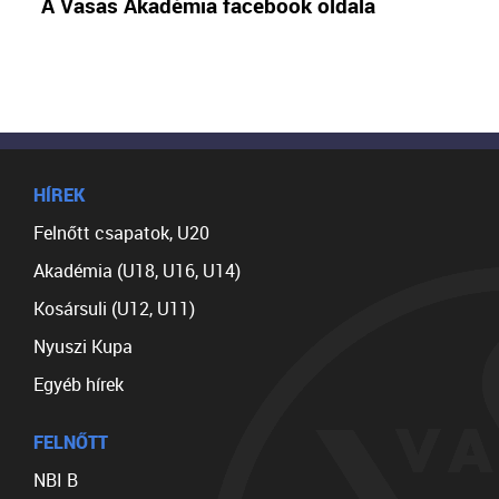
A Vasas Akadémia facebook oldala
HÍREK
Felnőtt csapatok, U20
Akadémia (U18, U16, U14)
Kosársuli (U12, U11)
Nyuszi Kupa
Egyéb hírek
FELNŐTT
NBI B