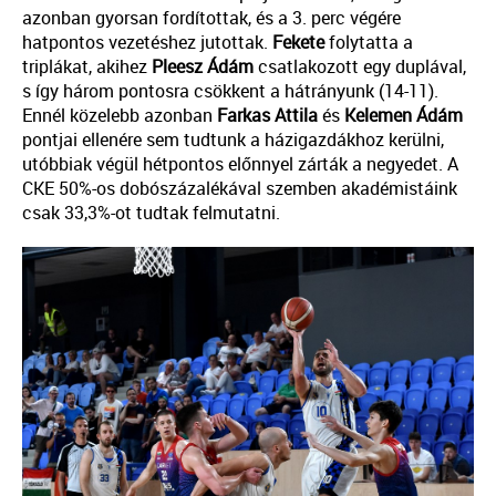
azonban gyorsan fordítottak, és a 3. perc végére
hatpontos vezetéshez jutottak.
Fekete
folytatta a
triplákat, akihez
Pleesz
Ádám
csatlakozott egy duplával,
s így három pontosra csökkent a hátrányunk (14-11).
Ennél közelebb azonban
Farkas
Attila
és
Kelemen
Ádám
pontjai ellenére sem tudtunk a házigazdákhoz kerülni,
utóbbiak végül hétpontos előnnyel zárták a negyedet. A
CKE 50%-os dobószázalékával szemben akadémistáink
csak 33,3%-ot tudtak felmutatni.