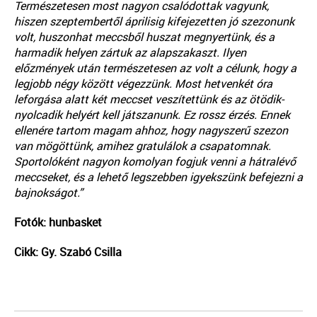
Természetesen most nagyon csalódottak vagyunk,
hiszen szeptembertől áprilisig kifejezetten jó szezonunk
volt, huszonhat meccsből huszat megnyertünk, és a
harmadik helyen zártuk az alapszakaszt. Ilyen
előzmények után természetesen az volt a célunk, hogy a
legjobb négy között végezzünk. Most hetvenkét óra
leforgása alatt két meccset veszítettünk és az ötödik-
nyolcadik helyért kell játszanunk. Ez rossz érzés. Ennek
ellenére tartom magam ahhoz, hogy nagyszerű szezon
van mögöttünk, amihez gratulálok a csapatomnak.
Sportolóként nagyon komolyan fogjuk venni a hátralévő
meccseket, és a lehető legszebben igyekszünk befejezni a
bajnokságot.”
Fotók: hunbasket
Cikk: Gy. Szabó Csilla