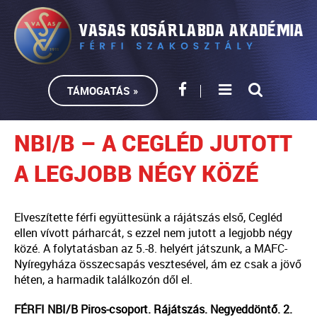
TÁMOGATÁS »
NBI/B – A CEGLÉD JUTOTT
A LEGJOBB NÉGY KÖZÉ
Elveszítette férfi együttesünk a rájátszás első, Cegléd
ellen vívott párharcát, s ezzel nem jutott a legjobb négy
közé. A folytatásban az 5.-8. helyért játszunk, a MAFC-
Nyíregyháza összecsapás vesztesével, ám ez csak a jövő
héten, a harmadik találkozón dől el.
FÉRFI NBI/B Piros-csoport. Rájátszás. Negyeddöntő. 2.