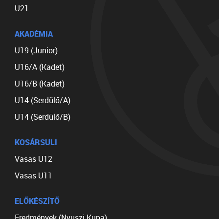
U21
AKADÉMIA
U19 (Junior)
U16/A (Kadet)
U16/B (Kadet)
U14 (Serdülő/A)
U14 (Serdülő/B)
KOSÁRSULI
Vasas U12
Vasas U11
ELŐKÉSZÍTŐ
Eredmények (Nyuszi Kupa)