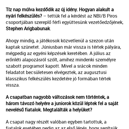
Tíz nap múlva kezdődik az új idény. Hogyan alakult a
nyári felkészülés?
– tettük fel a kérdést az NBI/B Piros
csoportjában szereplő férfi együttesünk vezetőedzőjének,
Stephen Arigbabunak
.
Ahogy mindig, a játékosok közvetlenül a szezon után
kaptak szünetet. Júniusban már vissza is tértek pályára,
mégpedig az egyéni képzések keretében. A július az
erőnléti alapozásról szólt, amihez mindenki személyre
szabott programot kapott. Mivel a srácok minden
feladatot becsületesen elvégeztek, az augusztusi
klasszikus felkészülés kezdetére jó formában tértek
vissza.
A csapatban nagyobb változások nem történtek, a
három távozó helyére a juniorok közül léptek fel a saját
nevelésű fiatalok. Megtalálták a helyüket?
A csapat nagy részét valóban egyben tartottuk, a
fiatalok esetében pedig az az első lépés, hogy segítsük