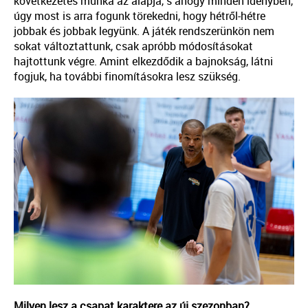
következetes munka az alapja, s ahogy minden idényben,
úgy most is arra fogunk törekedni, hogy hétről-hétre
jobbak és jobbak legyünk. A játék rendszerünkön nem
sokat változtattunk, csak apróbb módosításokat
hajtottunk végre. Amint elkezdődik a bajnokság, látni
fogjuk, ha további finomításokra lesz szükség.
Milyen lesz a csapat karaktere az új szezonban?