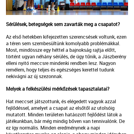
Sérülések, betegségek sem zavarták meg a csapatot?
Az első hetekben kifejezetten szerencsések voltunk, ezen
a téren sem szembesültünk komolyabb problémákkal.
Most, mindössze egy héttel a bajnokság rajtja előtt,
történt ugyan néhány sérülés, de úgy tűnik, a Jászberény
elleni nyitó meccsre mindenki rendben lesz. Nagyon
remélem, hogy teljes és egészséges kerettel tudunk
nekivágni az új szezonnak.
Melyek a felkészülési mérkőzések tapasztalatai?
Hat meccset játszottunk, és elégedett vagyok azzal
fejlődéssel, amelyet a csapat az elsőtől az utolsóig
mutatott. Minden területen hatáozott fejlődést látok a
játékunkban, bár még mindig bőven van tennivalónk. De
ez így normális. Minden eredménynek a napi