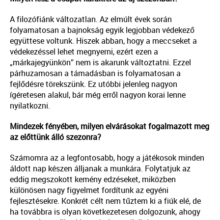
A filozófiánk változatlan. Az elmúlt évek során
folyamatosan a bajnokság egyik legjobban védekező
együttese voltunk. Hiszek abban, hogy a meccseket a
védekezéssel lehet megnyerni, ezért ezen a
„márkajegyünkön” nem is akarunk változtatni. Ezzel
párhuzamosan a támadásban is folyamatosan a
fejlődésre törekszünk. Ez utóbbi jelenleg nagyon
ígéretesen alakul, bár még erről nagyon korai lenne
nyilatkozni.
Mindezek fényében, milyen elvárásokat fogalmazott meg
az előttünk álló szezonra?
Számomra az a legfontosabb, hogy a játékosok minden
áldott nap készen álljanak a munkára. Folytatjuk az
eddig megszokott kemény edzéseket, miközben
különösen nagy figyelmet fordítunk az egyéni
fejlesztésekre. Konkrét célt nem tűztem ki a fiúk elé, de
ha továbbra is olyan következetesen dolgozunk, ahogy