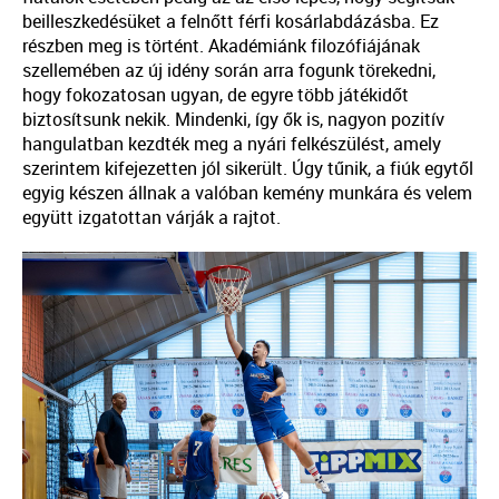
beilleszkedésüket a felnőtt férfi kosárlabdázásba. Ez
részben meg is történt. Akadémiánk filozófiájának
szellemében az új idény során arra fogunk törekedni,
hogy fokozatosan ugyan, de egyre több játékidőt
biztosítsunk nekik. Mindenki, így ők is, nagyon pozitív
hangulatban kezdték meg a nyári felkészülést, amely
szerintem kifejezetten jól sikerült. Úgy tűnik, a fiúk egytől
egyig készen állnak a valóban kemény munkára és velem
együtt izgatottan várják a rajtot.