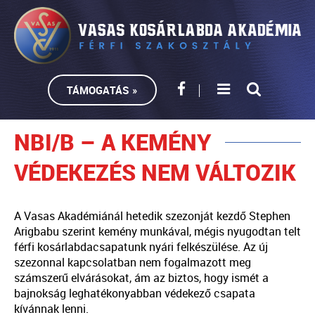
TÁMOGATÁS »
NBI/B – A KEMÉNY
VÉDEKEZÉS NEM VÁLTOZIK
A Vasas Akadémiánál hetedik szezonját kezdő Stephen
Arigbabu szerint kemény munkával, mégis nyugodtan telt
férfi kosárlabdacsapatunk nyári felkészülése. Az új
szezonnal kapcsolatban nem fogalmazott meg
számszerű elvárásokat, ám az biztos, hogy ismét a
bajnokság leghatékonyabban védekező csapata
kívánnak lenni.