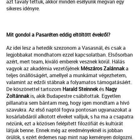
azt tavaly tettük, akkor minden esélyünk megvan egy
sikeres idényre.
Mit gondol a Pasaréten eddig eltöltött évekről?
Az idei lesz a hetedik szezonom a Vasasnál, és csak a
legjobbakat mondhatom ezzel kapcsolatban. Elsősorban
azért, mert team, kiváló emberek vesznek körül. Hálás
vagyok az akadémia vezetőjének
Mészáros
Zalánnak
a
teljes önállóságért, amellyel a munkámat végezhetem,
valamint az edzői stábnak a folyamatos támogatásáért.
De köszönettel tartozom
Harald Steinnek
és
Nagy
Zoltánnak
is, akik Budapestre csábítottak. Egyetlen
pillanatra sem bántam meg, hogy igen mondtam a hívó
szavukra. Az első naptól fogva pontosan ugyanazokat a
kosárlabdáról alkotott elveket valljuk, s ha ma a csapatra
nézünk, ezt a közösen felépített filozófiát és kultúrát
látjuk benne. Ennek még az eredményeknél is jobban
örülök, s ezért érdemes nap mint nap keményen dolgozni.