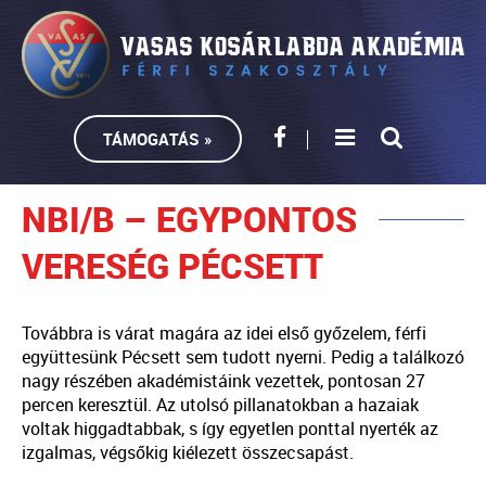
TÁMOGATÁS »
NBI/B – EGYPONTOS
VERESÉG PÉCSETT
Továbbra is várat magára az idei első győzelem, férfi
együttesünk Pécsett sem tudott nyerni. Pedig a találkozó
nagy részében akadémistáink vezettek, pontosan 27
percen keresztül. Az utolsó pillanatokban a hazaiak
voltak higgadtabbak, s így egyetlen ponttal nyerték az
izgalmas, végsőkig kiélezett összecsapást.