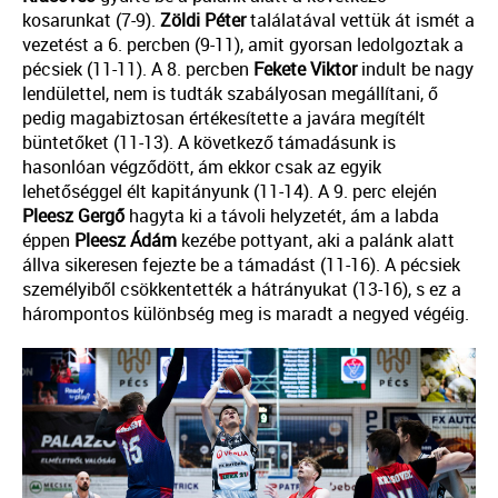
kosarunkat (7-9).
Zöldi Péter
találatával vettük át ismét a
vezetést a 6. percben (9-11), amit gyorsan ledolgoztak a
pécsiek (11-11). A 8. percben
Fekete Viktor
indult be nagy
lendülettel, nem is tudták szabályosan megállítani, ő
pedig magabiztosan értékesítette a javára megítélt
büntetőket (11-13). A következő támadásunk is
hasonlóan végződött, ám ekkor csak az egyik
lehetőséggel élt kapitányunk (11-14). A 9. perc elején
Pleesz Gergő
hagyta ki a távoli helyzetét, ám a labda
éppen
Pleesz Ádám
kezébe pottyant, aki a palánk alatt
állva sikeresen fejezte be a támadást (11-16). A pécsiek
személyiből csökkentették a hátrányukat (13-16), s ez a
hárompontos különbség meg is maradt a negyed végéig.