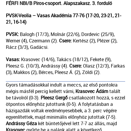
FÉRFI NBI/B Piros-csoport. Alapszakasz. 3. forduló
PVSK-Veolia – Vasas Akadémia 77-76 (17-20, 23-21, 21-
21, 16-14)
PVSK:
Balogh (17/3), Molnár (22/6), Dordevic (25/9),
Werner (4), Czermann (2).
Csere:
Kertész (2), Plézer (2),
Rácz (3/3), Gadácsi.
Vasas:
Krasovec (14/6), Takács (18/12), Fekete (9),
Pleesz G. (10/3), Andrássy (4).
Csere:
Olasz (12/3), Farkas
(3), Makkos (2), Bérces, Pleesz Á. (2), Zöldi (2).
Gyors támadásokkal indult a meccs, az első pontokra
mégis másfél percig kellett várni,
Krasovec Ádám
talált
be távolról (0-3).
Pleesz Gergő
csatlakozott hozzá, s ezzel
ötpontos előnyhöz jutottunk (0-5). A folytatásban a
házigazdák voltak eredményesebbek, a 3. perc végére
egyenlítettek, majd minimális előnyhöz jutottak (7-5).
Andrássy Géza
két büntetőjével lett 7-7 az állás, majd
Krasovec
gyűrte be a palánk alatt a következő