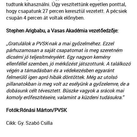
tudtunk kihasználni. Úgy veszítettünk egyetlen ponttal,
hogy csapatunk 27 percen keresztül vezetett. A pécsiek
csupán 4 percen át voltak előnyben.
Stephen Arigbabu, a Vasas Akadémia vezetőedzője:
„Gratulálok a PVSK-nak a mai győzelméhez. Ezzel
párhuzamosan a saját csapatomat is meg szeretném
dicsérni jó teljesítményéért. Egy nagyon kemény
ellenféllel szemben, jó mérkőzést játszottunk. A találkozó
végén a támadásban és a védekezésben egyaránt
felmerülő igen apró hibák döntöttek. Még az utolsó
pillanatokban is meg volt az esélyünk a győzelemre, de a
dobásunk célt tévesztett. Büszke vagyok a srácok mai
komoly erőfeszítéseire, valamint a küzdeni tudásukra.”
Fotók:Rónási Márton/PVSK
Cikk: Gy. Szabó Csilla