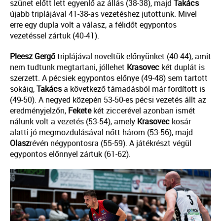
szünet előtt lett egyenlő az állás (38-38), majd
Takács
újabb triplájával 41-38-as vezetéshez jutottunk. Mivel
erre egy dupla volt a válasz, a félidőt egypontos
vezetéssel zártuk (40-41).
Pleesz
Gergő
triplájával növeltük előnyünket (40-44), amit
nem tudtunk megtartani, jóllehet
Krasovec
két duplát is
szerzett. A pécsiek egypontos előnye (49-48) sem tartott
sokáig,
Takács
a következő támadásból már fordított is
(49-50). A negyed közepén 53-50-es pécsi vezetés állt az
eredményjelzőn,
Fekete
két ziccerével azonban ismét
nálunk volt a vezetés (53-54), amely
Krasovec
kosár
alatti jó megmozdulásával nőtt három (53-56), majd
Olasz
révén négypontosra (55-59). A játékrészt végül
egypontos előnnyel zártuk (61-62).