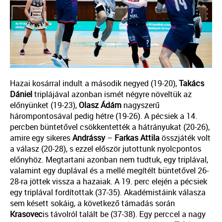
Hazai kosárral indult a második negyed (19-20),
Takács
Dániel
triplájával azonban ismét négyre növeltük az
előnyünket (19-23),
Olasz
Ádám
nagyszerű
hárompontosával pedig hétre (19-26). A pécsiek a 14.
percben büntetővel csökkentették a hátrányukat (20-26),
amire egy sikeres
Andrássy
–
Farkas
Attila
összjáték volt
a válasz (20-28), s ezzel először jutottunk nyolcpontos
előnyhöz. Megtartani azonban nem tudtuk, egy triplával,
valamint egy duplával és a mellé megítélt büntetővel 26-
28-ra jöttek vissza a hazaiak. A 19. perc elején a pécsiek
egy triplával fordítottak (37-35). Akadémistáink válasza
sem késett sokáig, a következő támadás során
Krasovec
is távolról talált be (37-38). Egy perccel a nagy