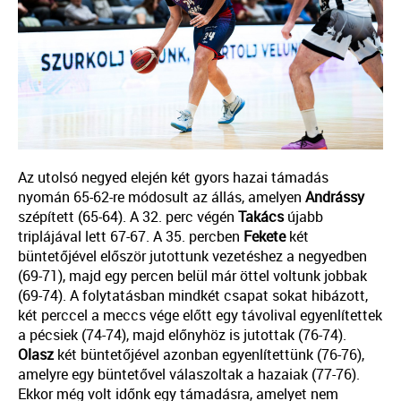
Az utolsó negyed elején két gyors hazai támadás
nyomán 65-62-re módosult az állás, amelyen
Andrássy
szépített (65-64). A 32. perc végén
Takács
újabb
triplájával lett 67-67. A 35. percben
Fekete
két
büntetőjével először jutottunk vezetéshez a negyedben
(69-71), majd egy percen belül már öttel voltunk jobbak
(69-74). A folytatásban mindkét csapat sokat hibázott,
két perccel a meccs vége előtt egy távolival egyenlítettek
a pécsiek (74-74), majd előnyhöz is jutottak (76-74).
Olasz
két büntetőjével azonban egyenlítettünk (76-76),
amelyre egy büntetővel válaszoltak a hazaiak (77-76).
Ekkor még volt időnk egy támadásra, amelyet nem