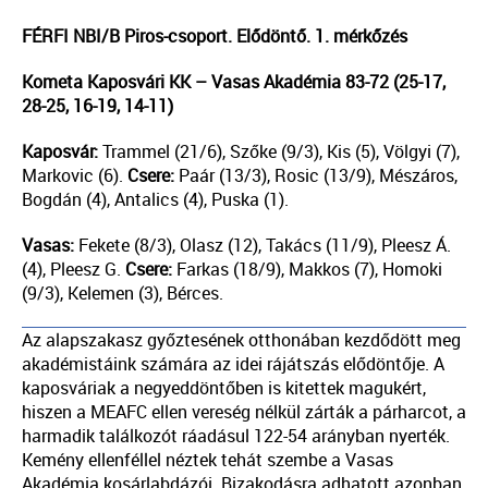
FÉRFI NBI/B Piros-csoport. Elődöntő. 1. mérkőzés
Kometa Kaposvári KK – Vasas Akadémia 83-72 (25-17,
28-25, 16-19, 14-11)
Kaposvár:
Trammel (21/6), Szőke (9/3), Kis (5), Völgyi (7),
Markovic (6).
Csere:
Paár (13/3), Rosic (13/9), Mészáros,
Bogdán (4), Antalics (4), Puska (1).
Vasas:
Fekete (8/3), Olasz (12), Takács (11/9), Pleesz Á.
(4), Pleesz G.
Csere:
Farkas (18/9), Makkos (7), Homoki
(9/3), Kelemen (3), Bérces.
Az alapszakasz győztesének otthonában kezdődött meg
akadémistáink számára az idei rájátszás elődöntője. A
kaposváriak a negyeddöntőben is kitettek magukért,
hiszen a MEAFC ellen vereség nélkül zárták a párharcot, a
harmadik találkozót ráadásul 122-54 arányban nyerték.
Kemény ellenféllel néztek tehát szembe a Vasas
Akadémia kosárlabdázói. Bizakodásra adhatott azonban