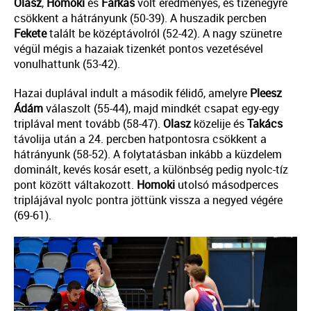
Olasz
,
Homoki
és
Farkas
volt eredményes, és tizenegyre
csökkent a hátrányunk (50-39). A huszadik percben
Fekete
talált be középtávolról (52-42). A nagy szünetre
végül mégis a hazaiak tizenkét pontos vezetésével
vonulhattunk (53-42).
Hazai duplával indult a második félidő, amelyre
Pleesz
Ádám
válaszolt (55-44), majd mindkét csapat egy-egy
triplával ment tovább (58-47).
Olasz
közelije és
Takács
távolija után a 24. percben hatpontosra csökkent a
hátrányunk (58-52). A folytatásban inkább a küzdelem
dominált, kevés kosár esett, a különbség pedig nyolc-tíz
pont között váltakozott.
Homoki
utolsó másodperces
triplájával nyolc pontra jöttünk vissza a negyed végére
(69-61).