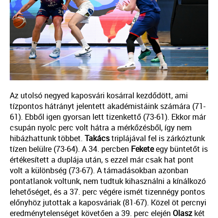
Az utolsó negyed kaposvári kosárral kezdődött, ami
tízpontos hátrányt jelentett akadémistáink számára (71-
61). Ebből igen gyorsan lett tizenkettő (73-61). Ekkor már
csupán nyolc perc volt hátra a mérkőzésből, így nem
hibázhattunk többet.
Takács
triplájával fel is zárkóztunk
tízen belülre (73-64). A 34. percben
Fekete
egy büntetőt is
értékesített a duplája után, s ezzel már csak hat pont
volt a különbség (73-67). A támadásokban azonban
pontatlanok voltunk, nem tudtuk kihasználni a kínálkozó
lehetőséget, és a 37. perc végére ismét tizennégy pontos
előnyhöz jutottak a kaposváriak (81-67). Közel öt percnyi
eredménytelenséget követően a 39. perc elején
Olasz
két