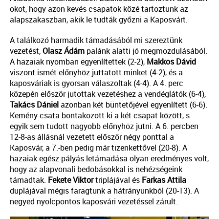
okot, hogy azon kevés csapatok közé tartoztunk az
alapszakaszban, akik le tudták győzni a Kaposvárt.
A találkozó harmadik támadásából mi szereztünk
vezetést,
Olasz
Ádám
palánk alatti jó megmozdulásából.
A hazaiak nyomban egyenlítettek (2-2),
Makkos
Dávid
viszont ismét előnyhöz juttatott minket (4-2), és a
kaposváriak is gyorsan válaszoltak (4-4). A 4. perc
közepén először jutottak vezetéshez a vendéglátók (6-4),
Takács
Dániel
azonban két büntetőjével egyenlített (6-6).
Kemény csata bontakozott ki a két csapat között, s
egyik sem tudott nagyobb előnyhöz jutni. A 6. percben
12-8-as állásnál vezetett először négy ponttal a
Kaposvár, a 7.-ben pedig már tizenkettővel (20-8). A
hazaiak egész pályás letámadása olyan eredményes volt,
hogy az alapvonali bedobásokkal is nehézségeink
támadtak.
Fekete
Viktor
triplájával és
Farkas
Attila
duplájával mégis faragtunk a hátrányunkból (20-13). A
negyed nyolcpontos kaposvári vezetéssel zárult.