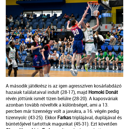
A második játékrész is az igen agresszíven kosárlabdázó
hazaiak találataival indult (28-17), majd
Homoki
Donát
révén jöttünk ismét tízen belülre (28-20). A kaposváriak
azonban tovább növelték a különbséget, ami a 13.
percben már tizennégy volt a javukra, a 16. végén pedig
tizennyolc (43-25). Ekkor
Farkas
triplájával, duplájával és
büntetőjével tartottuk magunkat (45-31). Ezt követően