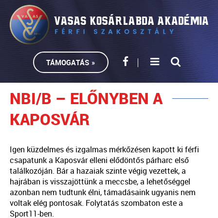
TÁMOGATÁS »
NBI/B – ELŐNYBEN A
KAPOSVÁR
Igen küzdelmes és izgalmas mérkőzésen kapott ki férfi
csapatunk a Kaposvár elleni elődöntős párharc első
találkozóján. Bár a hazaiak szinte végig vezettek, a
hajrában is visszajöttünk a meccsbe, a lehetőséggel
azonban nem tudtunk élni, támadásaink ugyanis nem
voltak elég pontosak. Folytatás szombaton este a
Sport11-ben.