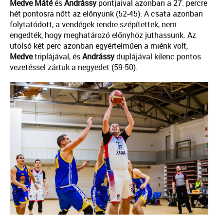
Medve Máté
és
Andrássy
pontjaival azonban a 27. percre
hét pontosra nőtt az előnyünk (52-45). A csata azonban
folytatódott, a vendégek rendre szépítettek, nem
engedték, hogy meghatározó előnyhöz juthassunk. Az
utolsó két perc azonban egyértelműen a miénk volt,
Medve
triplájával, és
Andrássy
duplájával kilenc pontos
vezetéssel zártuk a negyedet (59-50).