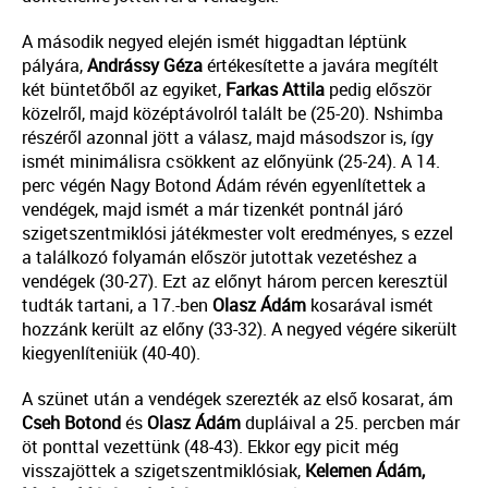
A második negyed elején ismét higgadtan léptünk
pályára,
Andrássy
Géza
értékesítette a javára megítélt
két büntetőből az egyiket,
Farkas
Attila
pedig először
közelről, majd középtávolról talált be (25-20). Nshimba
részéről azonnal jött a válasz, majd másodszor is, így
ismét minimálisra csökkent az előnyünk (25-24). A 14.
perc végén Nagy Botond Ádám révén egyenlítettek a
vendégek, majd ismét a már tizenkét pontnál járó
szigetszentmiklósi játékmester volt eredményes, s ezzel
a találkozó folyamán először jutottak vezetéshez a
vendégek (30-27). Ezt az előnyt három percen keresztül
tudták tartani, a 17.-ben
Olasz
Ádám
kosarával ismét
hozzánk került az előny (33-32). A negyed végére sikerült
kiegyenlíteniük (40-40).
A szünet után a vendégek szerezték az első kosarat, ám
Cseh Botond
és
Olasz Ádám
dupláival a 25. percben már
öt ponttal vezettünk (48-43). Ekkor egy picit még
visszajöttek a szigetszentmiklósiak,
Kelemen Ádám,