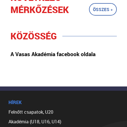
MÉRKŐZÉSEK
ÖSSZES »
KÖZÖSSÉG
A Vasas Akadémia facebook oldala
HÍREK
Felnőtt csapatok, U20
Akadémia (U18, U16, U14)