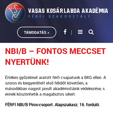
TÁMOGATÁS »
NBI/B – FONTOS MECCSET
NYERTÜNK!
Értékes győzelmet aratott férfi csapatunk a BKG ellen. A
szoros és kiegyenlített első félidőt követően, a
másodikban nagyot javult akadémistáink védekezése, s
ennek köszönhetik a magabiztos sikert.
FÉRFI NBI/B Piros-csoport. Alapszakasz. 16. forduló.