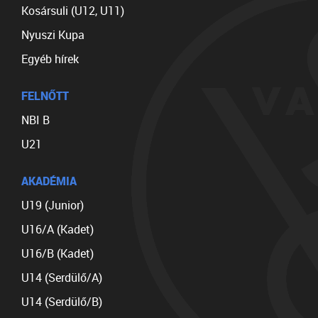
Kosársuli (U12, U11)
Nyuszi Kupa
Egyéb hírek
FELNŐTT
NBI B
U21
AKADÉMIA
U19 (Junior)
U16/A (Kadet)
U16/B (Kadet)
U14 (Serdülő/A)
U14 (Serdülő/B)