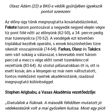
Olasz Ádám (22) a BKG-s védők gyűrűjében igyekszik
pontot szerezeni
Az előny úgy tűnik megnyugtatta kosárlabdázóinkat,
Fekete
három pontosával a negyedik negyed elején végre
tíz pont fölé nőtt az előnyünk (62-50), a 34. percre pedig
már tizennyolcra (70-52). A vendégek ezt követően
triplákkal kezdtek operálni, s ennek köszönhetően tízre
sikerült visszajönniük (74-64).
Farkas, Olasz
és
Takács
sem várt sokáig a válasszal, s kevesebb mint három
perccel a meccs vége előtt ismét tizenkilenccel
vezettünk (83-64). Az utolsó pillanatokban itt is, ott is
esett kosár, ám a lényegen ez már nem változtatott,
fontos mérkőzést nyertek akadémistáink, ráadásul
megnyugtató különbséggel.
Stephen Arigbabu, a Vasas Akadémia vezetőedzője:
„Gratulálok a fiúknak. A második félidőben mutatott jó
védekezésünk volt a mai győzelem kulcsa. Most egy picit