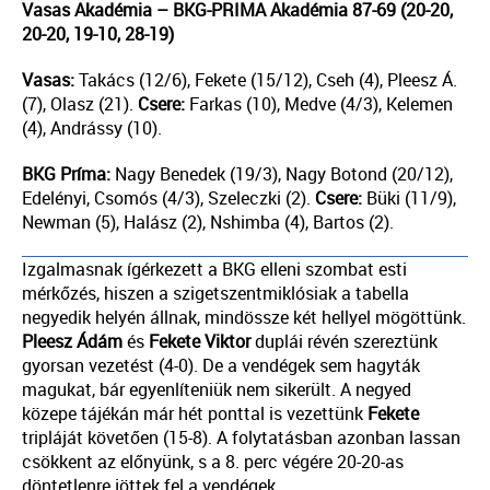
Vasas Akadémia – BKG-PRIMA Akadémia 87-69 (20-20,
20-20, 19-10, 28-19)
Vasas:
Takács (12/6), Fekete (15/12), Cseh (4), Pleesz Á.
(7), Olasz (21).
Csere:
Farkas (10), Medve (4/3), Kelemen
(4), Andrássy (10).
BKG Príma:
Nagy Benedek (19/3), Nagy Botond (20/12),
Edelényi, Csomós (4/3), Szeleczki (2).
Csere:
Büki (11/9),
Newman (5), Halász (2), Nshimba (4), Bartos (2).
Izgalmasnak ígérkezett a BKG elleni szombat esti
mérkőzés, hiszen a szigetszentmiklósiak a tabella
negyedik helyén állnak, mindössze két hellyel mögöttünk.
Pleesz Ádám
és
Fekete Viktor
duplái révén szereztünk
gyorsan vezetést (4-0). De a vendégek sem hagyták
magukat, bár egyenlíteniük nem sikerült. A negyed
közepe tájékán már hét ponttal is vezettünk
Fekete
tripláját követően (15-8). A folytatásban azonban lassan
csökkent az előnyünk, s a 8. perc végére 20-20-as
döntetlenre jöttek fel a vendégek.