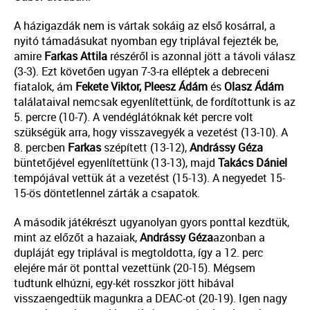
A házigazdák nem is vártak sokáig az első kosárral, a
nyitó támadásukat nyomban egy triplával fejezték be,
amire
Farkas
Attila
részéről is azonnal jött a távoli válasz
(3-3). Ezt követően ugyan 7-3-ra elléptek a debreceni
fiatalok, ám
Fekete Viktor, Pleesz Ádám
és
Olasz Ádám
találataival nemcsak egyenlítettünk, de fordítottunk is az
5. percre (10-7). A vendéglátóknak két percre volt
szükségük arra, hogy visszavegyék a vezetést (13-10). A
8. percben
Farkas
szépített (13-12),
Andrássy Géza
büntetőjével egyenlítettünk (13-13), majd
Takács
Dániel
tempójával vettük át a vezetést (15-13). A negyedet 15-
15-ös döntetlennel zárták a csapatok.
A második játékrészt ugyanolyan gyors ponttal kezdtük,
mint az előzőt a hazaiak,
Andrássy
Géza
azonban a
dupláját egy triplával is megtoldotta, így a 12. perc
elejére már öt ponttal vezettünk (20-15). Mégsem
tudtunk elhúzni, egy-két rosszkor jött hibával
visszaengedtük magunkra a DEAC-ot (20-19). Igen nagy