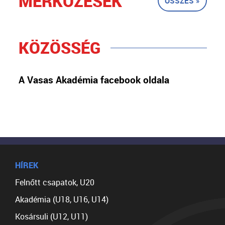
MÉRKŐZÉSEK
ÖSSZES »
KÖZÖSSÉG
A Vasas Akadémia facebook oldala
HÍREK
Felnőtt csapatok, U20
Akadémia (U18, U16, U14)
Kosársuli (U12, U11)