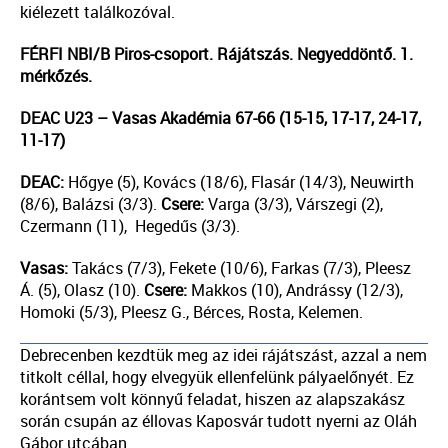
kiélezett találkozóval.
FÉRFI NBI/B Piros-csoport. Rájátszás. Negyeddöntő. 1.
mérkőzés.
DEAC U23 – Vasas Akadémia 67-66 (15-15, 17-17, 24-17,
11-17)
DEAC:
Hőgye (5), Kovács (18/6), Flasár (14/3), Neuwirth
(8/6), Balázsi (3/3).
Csere:
Varga (3/3), Várszegi (2),
Czermann (11), Hegedűs (3/3).
Vasas:
Takács (7/3), Fekete (10/6), Farkas (7/3), Pleesz
Á. (5), Olasz (10).
Csere:
Makkos (10), Andrássy (12/3),
Homoki (5/3), Pleesz G., Bérces, Rosta, Kelemen.
Debrecenben kezdtük meg az idei rájátszást, azzal a nem
titkolt céllal, hogy elvegyük ellenfelünk pályaelőnyét. Ez
korántsem volt könnyű feladat, hiszen az alapszakász
során csupán az éllovas Kaposvár tudott nyerni az Oláh
Gábor utcában.