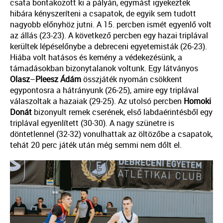
csata bontakozott ki a pályán, egymást igyekeztek
hibára kényszeríteni a csapatok, de egyik sem tudott
nagyobb előnyhöz jutni. A 15. percben ismét egyenlő volt
az állás (23-23). A következő percben egy hazai triplával
kerültek lépéselőnybe a debreceni egyetemisták (26-23).
Hiába volt hatásos és kemény a védekezésünk, a
támadásokban bizonytalanok voltunk. Egy látványos
Olasz
–
Pleesz
Ádám
összjáték nyomán csökkent
egypontosra a hátrányunk (26-25), amire egy triplával
válaszoltak a hazaiak (29-25). Az utolsó percben
Homoki
Donát
bizonyult remek cserének, első labdaérintésből egy
triplával egyenlített (30-30). A nagy szünetre is
döntetlennel (32-32) vonulhattak az öltözőbe a csapatok,
tehát 20 perc játék után még semmi nem dőlt el.