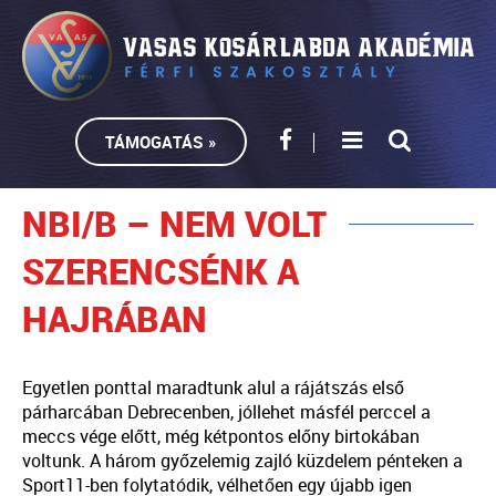
TÁMOGATÁS »
NBI/B – NEM VOLT
SZERENCSÉNK A
HAJRÁBAN
Egyetlen ponttal maradtunk alul a rájátszás első
párharcában Debrecenben, jóllehet másfél perccel a
meccs vége előtt, még kétpontos előny birtokában
voltunk. A három győzelemig zajló küzdelem pénteken a
Sport11-ben folytatódik, vélhetően egy újabb igen