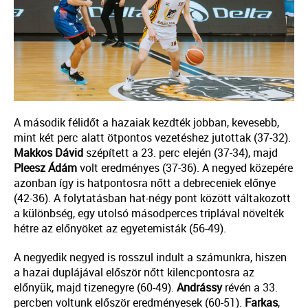
A második félidőt a hazaiak kezdték jobban, kevesebb,
mint két perc alatt ötpontos vezetéshez jutottak (37-32).
Makkos
Dávid
szépített a 23. perc elején (37-34), majd
Pleesz
Ádám
volt eredményes (37-36). A negyed közepére
azonban így is hatpontosra nőtt a debreceniek előnye
(42-36). A folytatásban hat-négy pont között váltakozott
a különbség, egy utolsó másodperces triplával növelték
hétre az előnyöket az egyetemisták (56-49).
A negyedik negyed is rosszul indult a számunkra, hiszen
a hazai duplájával először nőtt kilencpontosra az
előnyük, majd tizenegyre (60-49).
Andrássy
révén a 33.
percben voltunk először eredményesek (60-51).
Farkas
,