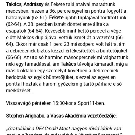
Takács
,
Andrássy
és Fekete találataival maradtunk
meccsben, hiszen a 36. percre egyetlen pontra fogyott a
hátrányunk (62-51).
Fekete
újabb triplájával fordítottunk
(62-64). A 38. percben ismét döntetlenre álltak a
csapatok (64-64). Kevesebb mint kettő perccel a vége
előtt Makkos duplájával vettük ismét át a vezetést (66-
64). Ekkor már csak 1 perc 23 másodperc volt hátra, ám
a debreceniek biztos kézzel értékesítették a büntetőjüket
(66-66). Az utolsó harminc másodpercnek mi vághattunk
neki egy támadással, ám
Takács
távolija kimaradt, míg a
másik oldalon egy személyit követően a debreceniek
bedobták az egyik büntetőjüket, s ezzel az egyetlen
ponttal hozták a három győzelemig tartó párharc első
mérkőzését.
Visszavágó pénteken 15:30-kor a Sport11-ben.
Stephen Arigbabu, a Vasas Akadémia vezetőedzője:
„Gratulálok a DEAC-nak! Most nagyon rövid időnk van
csak a pihenésre, de már várjuk a következő meccset.”