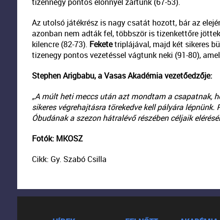
tizennégy pontos előnnyel zártunk (67-53).
Az utolsó játékrész is nagy csatát hozott, bár az elej
azonban nem adták fel, többször is tizenkettőre jöttek
kilencre (82-73).
Fekete
triplájával, majd két sikeres bü
tizenegy pontos vezetéssel vágtunk neki (91-80), amely
Stephen Arigbabu, a Vasas Akadémia vezetőedzője:
„A múlt heti meccs után azt mondtam a csapatnak, ho
sikeres végrehajtásra törekedve kell pályára lépnünk.
Óbudának a szezon hátralévő részében céljaik elérésé
Fotók: MKOSZ
Cikk: Gy. Szabó Csilla