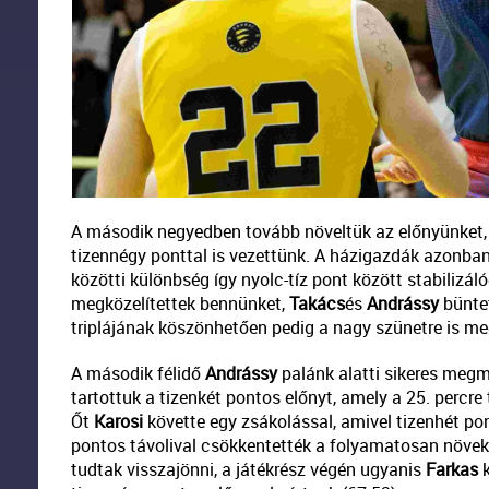
A második negyedben tovább növeltük az előnyünket
tizennégy ponttal is vezettünk. A házigazdák azonba
közötti különbség így nyolc-tíz pont között stabilizá
megközelítettek bennünket,
Takács
és
Andrássy
büntet
triplájának köszönhetően pedig a nagy szünetre is me
A második félidő
Andrássy
palánk alatti sikeres megm
tartottuk a tizenkét pontos előnyt, amely a 25. percre 
Őt
Karosi
követte egy zsákolással, amivel tizenhét pon
pontos távolival csökkentették a folyamatosan növek
tudtak visszajönni, a játékrész végén ugyanis
Farkas
k