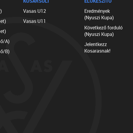
KOSÁRSULI
ELŐKÉSZÍTŐ
)
Vasas U12
Eredmények
(Nyuszi Kupa)
et)
Vasas U11
Következő forduló
et)
(Nyuszi Kupa)
lő/A)
Jelentkezz
Kosarasnak!
lő/B)