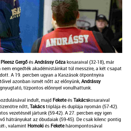
,
Pleesz
Gergő
és
Andrássy
Géza
kosaraival (32-18), már
n nem engedték akadémistáinkat túl messzire, a két csapat
lódott. A 19. percben ugyan a Kaszások ötpontnyira
őivel azonban ismét nőtt az előnyünk,
Andrássy
gnyugtató, tízpontos előnnyel vonulhattunk.
ozdulásával indult, majd
Fekete
és
Takács
kosaraival
tizenötre nőtt,
Takács
triplája és duplája nyomán (57-42).
tos vezetésnél jártunk (59-42). A 27. percben egy igen
vő hátrányukat az óbudaiak (59-45). De csak kilenc pontig
ét-, valamint
Homoki
és
Fekete
hárompontosával