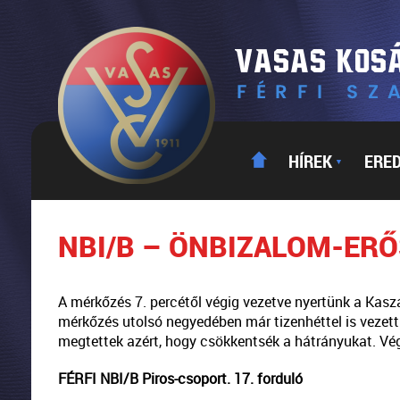
HÍREK
ERE
▼
NBI/B – ÖNBIZALOM-ER
A mérkőzés 7. percétől végig vezetve nyertünk a Ka
mérkőzés utolsó negyedében már tizenhéttel is vezet
megtettek azért, hogy csökkentsék a hátrányukat. Vég
FÉRFI NBI/B Piros-csoport. 17. forduló