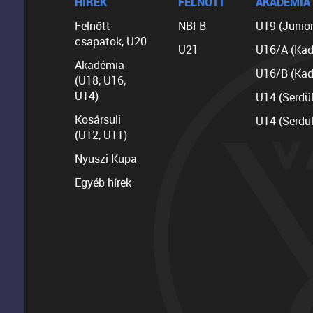
HÍREK
FELNŐTT
AKADÉMIA
Felnőtt
NBI B
U19 (Junior
csapatok, U20
U21
U16/A (Kad
Akadémia
U16/B (Kad
(U18, U16,
U14)
U14 (Serdü
Kosársuli
U14 (Serdü
(U12, U11)
Nyuszi Kupa
Egyéb hírek