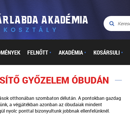
DMÉNYEK
FELNŐTT
AKADÉMIA
KOSÁRSULI
▼
▼
▼
ŐSÍTŐ GYŐZELEM ÓBUDÁN
szások otthonában szombaton délután. A pontokban gazdag
tünk, a végjátékban azonban az óbudaiak mindent
ül nyolc ponttal bizonyultunk jobbnak ellenfelünknél.