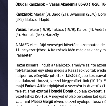
Óbudai Kaszások – Vasas Akadémia 85-93 (18-28, 18-1
Kaszások:
Madár (8), Bagó (21), Swanson (28/6), Boro
(3/3), Balázsi, Hajdú.
Vasas:
Fekete (19/9), Takács (19/9), Karosi (4), András
(4), Homoki (5/3), Hanzély.
A MAFC elleni fájó vereséget követően szombaton délu
11. helyezettjéhez. A Kaszások idén még csak négy me
Pasaréten.
Hazai kosárral indult a találkozó, amelyre szinte azon
folytatásban egy ideig mégis a Kaszások voltak er
hatpontos előnyhöz jutottak.
Takács
újabb kosaraival
csatlakozott hozzá, s ezzel kiegyenlítettünk (10-10).
majd
Farkas
Attila
triplájával a vezetést is átvettük 
felelet, amit ezúttal
Homoki
Donát
duplája követett, s
vezetéshez (20-16). A negyed utolsó percében két újab
valamint
Pleesz
Gergő
révén, s ezzel nyolcpontosra n