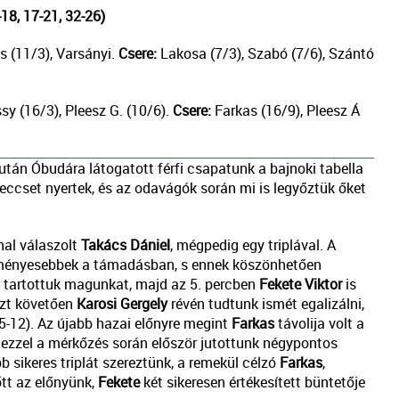
8, 17-21, 32-26)
s (11/3), Varsányi.
Csere:
Lakosa (7/3), Szabó (7/6), Szántó
sy (16/3), Pleesz G. (10/6).
Csere:
Farkas (16/9), Pleesz Á
tán Óbudára látogatott férfi csapatunk a bajnoki tabella
ccset nyertek, és az odavágók során mi is legyőztük őket
nal válaszolt
Takács
Dániel
, mégpedig egy triplával. A
edményesebbek a támadásban, s ennek köszönhetően
 tartottuk magunkat, majd az 5. percben
Fekete
Viktor
is
 Ezt követően
Karosi Gergely
révén tudtunk ismét egalizálni,
(15-12). Az újabb hazai előnyre megint
Farkas
távolija volt a
 ezzel a mérkőzés során először jutottunk négypontos
b sikeres triplát szereztünk, a remekül célzó
Farkas
,
őtt az előnyünk,
Fekete
két sikeresen értékesített büntetője