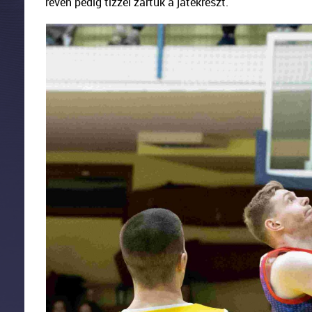
révén pedig tízzel zártuk a játékrészt.