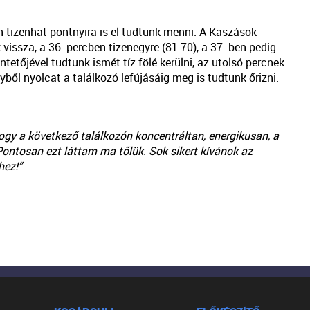
én tizenhat pontnyira is el tudtunk menni. A Kaszások
 vissza, a 36. percben tizenegyre (81-70), a 37.-ben pedig
ntetőjével tudtunk ismét tíz fölé kerülni, az utolsó percnek
ből nyolcat a találkozó lefújásáig meg is tudtunk őrizni.
gy a következő találkozón koncentráltan, energikusan, a
 Pontosan ezt láttam ma tőlük. Sok sikert kívánok az
hez!”