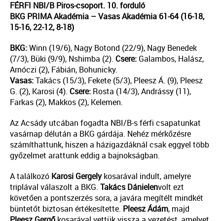
FÉRFI NBI/B Piros-csoport. 10. forduló
BKG PRIMA Akadémia – Vasas Akadémia 61-64 (16-18,
15-16, 22-12, 8-18)
BKG:
Winn (19/6), Nagy Botond (22/9), Nagy Benedek
(7/3), Büki (9/9), Nshimba (2).
Csere:
Galambos, Halász,
Arnóczi (2), Fábián, Bohunicky.
Vasas:
Takács (15/3), Fekete (5/3), Pleesz Á. (9), Pleesz
G. (2), Karosi (4).
Csere:
Rosta (14/3), Andrássy (11),
Farkas (2), Makkos (2), Kelemen.
Az Acsády utcában fogadta NBI/B-s férfi csapatunkat
vasárnap délután a BKG gárdája. Nehéz mérkőzésre
számíthattunk, hiszen a házigazdáknál csak eggyel több
győzelmet arattunk eddig a bajnokságban.
A találkozó
Karosi Gergely
kosarával indult, amelyre
triplával válaszolt a BKG.
Takács Dánielen
volt ezt
követően a pontszerzés sora, a javára megítélt mindkét
büntetőt biztosan értékesítette.
Pleesz Ádám
, majd
Pleesz Gergő
kosarával vettük vissza a vezetést, amelyet