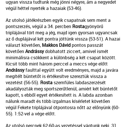
ugyan vissza tudtunk még jönni négyre, ám a negyedet
végül héttel nyerték a hazaiak (53-46).
Az utolsó játékrészben egyik csapatnak sem ment a
pontszerzés, végül a 34. percben
Rosta
gyönyörű
triplájával tört meg a jég, majd igen gyorsan ugyancsak
az ő duplájával két pontra jöttünk vissza (53-51). A hazai
választ követően,
Makkos Dávid
pontos passzát
követően
Andrássy
dobhatott ziccert, amivel ismét
minimálisra csökkent a különbség a két csapat között.
Kicsit több mint három perccel a meccs vége előtt
Andrássy
faulttal együtt volt eredményes, majd a javára
megítélt büntetőt is értékesítve szereztük vissza a
vezetést (56-55).
Rosta
szemfüles labdaszerzését
akadályozták meg sportszerűtlenül, amiért két büntetőt
kapott, s ebből egyet értékesített is. A labda azonban
nálunk maradt és több izgalmas kísérletet követően
végül Fekete triplájával ötpontosra nőtt az előnyünk (60-
55). 1:52-vel a vége előtt.
Az utolsó percnek 62-60-as vezetéssel vágtunk neki. 31