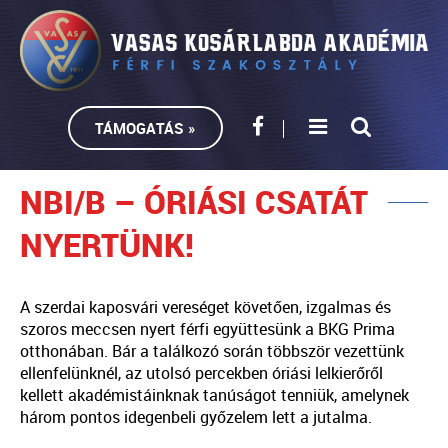
TÁMOGATÁS »
NBI/B – ÓRIÁSI CSATÁT
NYERTÜNK!
A szerdai kaposvári vereséget követően, izgalmas és
szoros meccsen nyert férfi együttesünk a BKG Prima
otthonában. Bár a találkozó során többször vezettünk
ellenfelünknél, az utolsó percekben óriási lelkierőről
kellett akadémistáinknak tanúságot tenniük, amelynek
három pontos idegenbeli győzelem lett a jutalma.