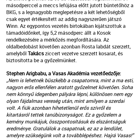
másodperccel a meccs lefújása előtt jutott büntetőhöz a
BKG, s a legnagyobb meglepetésre a két lehetőségből
csak egyet értékesített az addig nagyszerűen játszó
Winn. Az egypontos vezetés birtokában kijátszottuk a
támadóidőnket, így 5,2 másodperc állt a Kosok
rendelkezésére a mérkőzés megfordítására. Az
oldalbedobást követően azonban Rosta labdát szerzett,
amelyből
Takács
ziccert vezetve szerzett kosarat, és
biztosította be a győzelmünket.
Stephen Arigbabu, a Vasas Akadémia vezetőedzője:
„Nem is lehetnék büszkébb a csapatomra, mint a ma esti,
nagyon erős ellenfélen aratott győzelmet követően. Soha
nem könnyű idegenben pályára lépni, különösen nem egy
olyan fájdalmas vereség után, mint amilyen a szerdai
volt. A fiúk azonban hihetetlenül erős szívről és
kitartásról tettek tanúbizonyságot. Ez a győzelem a
kemény munkájuk, összpontosításuk és elszántságuk
eredménye. Gratulálok a csapatnak, ez az a lendület,
amelyre szükségünk volt a továbblépéshez. Hajrá Vasas!”