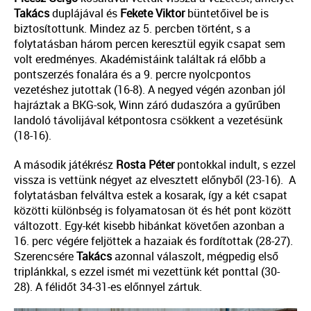
Takács
duplájával és
Fekete Viktor
büntetőivel be is
biztosítottunk. Mindez az 5. percben történt, s a
folytatásban három percen keresztül egyik csapat sem
volt eredményes. Akadémistáink találtak rá előbb a
pontszerzés fonalára és a 9. percre nyolcpontos
vezetéshez jutottak (16-8). A negyed végén azonban jól
hajráztak a BKG-sok, Winn záró dudaszóra a gyűrűben
landoló távolijával kétpontosra csökkent a vezetésünk
(18-16).
A második játékrész
Rosta Péter
pontokkal indult, s ezzel
vissza is vettünk négyet az elvesztett előnyből (23-16). A
folytatásban felváltva estek a kosarak, így a két csapat
közötti különbség is folyamatosan öt és hét pont között
változott. Egy-két kisebb hibánkat követően azonban a
16. perc végére feljöttek a hazaiak és fordítottak (28-27).
Szerencsére
Takács
azonnal válaszolt, mégpedig első
triplánkkal, s ezzel ismét mi vezettünk két ponttal (30-
28). A félidőt 34-31-es előnnyel zártuk.