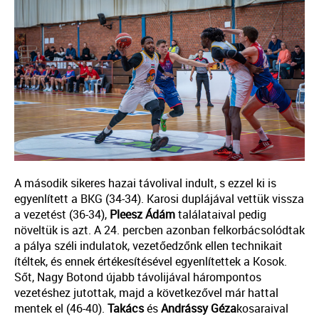
A második sikeres hazai távolival indult, s ezzel ki is
egyenlített a BKG (34-34). Karosi duplájával vettük vissza
a vezetést (36-34),
Pleesz Ádám
találataival pedig
növeltük is azt. A 24. percben azonban felkorbácsolódtak
a pálya széli indulatok, vezetőedzőnk ellen technikait
ítéltek, és ennek értékesítésével egyenlítettek a Kosok.
Sőt, Nagy Botond újabb távolijával hárompontos
vezetéshez jutottak, majd a következővel már hattal
mentek el (46-40).
Takács
és
Andrássy Géza
kosaraival