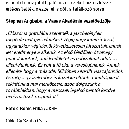
is büntetőhöz jutott, játékosaik ezeket biztos kézzel
értékesítették, s ezzel el is dőlt a találkozó sorsa.
Stephen Arigbabu, a Vasas Akadémia vezetőedzője:
„Először is gratulálni szeretnék a jászberényiek
megérdemelt győzelméhez! Végig nagy intenzitással,
ugyanakkor végtelenül következetesen játszottak, ennek
lett eredménye a sikerük. Az első félidőben ötvenegy
pontot kaptunk, ami lendületet és önbizalmat adott az
ellenfelünknek. Ez volt a fő oka a vereségünknek. Annak
ellenére, hogy a második félidőben sikerült visszajönnünk
és még a győzelemhez is közel kerültünk. Tanulságként
tekintünk a mai mérkőzésre, azon dolgozunk a
továbbiakban, hogy a meccsek legelső perctől kezdve
bebiztosítsuk magunkat.”
Fotók: Bóbis Erika /JKSE
Cikk: Gy.Szabó Csilla