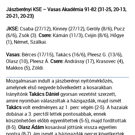
Jászberényi KSE – Vasas Akadémia 91-82 (31-25, 20-13,
20-21, 20-23)
JKSE:
Csaba (27/12), Kinney (27/12), Geröly (8/6), Pucz
(6/6), Zsók (3).
Csere:
Kámán (11/3), Cvijin (8/6), Hőgye
(1), Német, Szálkai.
Vasas:
Bérces (17/15), Takács (16/6), Pleesz G. (13/6),
Olasz (10), Pleesz Á.
Csere:
Andrássy (17), Krasovec (4),
Makkos (5), Zöldi.
Mozgalmasan indult a jászberényi nyitómérkőzés,
amelynek első negyede bővelkedett a kosarakban.
Irányítónk
Takács
Dániel
gyorsan vezetést szerzett,
amire nyomban válaszoltak a házigazdák, majd ismét
Takács
volt eredményes az 1. perc végén (2-5). A hazaiak
dobásai a 3. perctől lettek pontosabbak, ennek
köszönhetően előbb egyenlítettek (5-5), majd fordítottak
(8-5).
Olasz
Ádám
kosarával jöttünk vissza egyetlen
pontra (8-7), ám ismét a házigazdák percei következtek