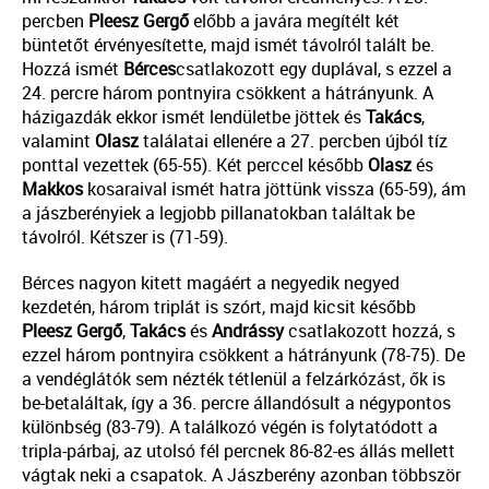
percben
Pleesz
Gergő
előbb a javára megítélt két
büntetőt érvényesítette, majd ismét távolról talált be.
Hozzá ismét
Bérces
csatlakozott egy duplával, s ezzel a
24. percre három pontnyira csökkent a hátrányunk. A
házigazdák ekkor ismét lendületbe jöttek és
Takács
,
valamint
Olasz
találatai ellenére a 27. percben újból tíz
ponttal vezettek (65-55). Két perccel később
Olasz
és
Makkos
kosaraival ismét hatra jöttünk vissza (65-59), ám
a jászberényiek a legjobb pillanatokban találtak be
távolról. Kétszer is (71-59).
Bérces nagyon kitett magáért a negyedik negyed
kezdetén, három triplát is szórt, majd kicsit később
Pleesz
Gergő
,
Takács
és
Andrássy
csatlakozott hozzá, s
ezzel három pontnyira csökkent a hátrányunk (78-75). De
a vendéglátók sem nézték tétlenül a felzárkózást, ők is
be-betaláltak, így a 36. percre állandósult a négypontos
különbség (83-79). A találkozó végén is folytatódott a
tripla-párbaj, az utolsó fél percnek 86-82-es állás mellett
vágtak neki a csapatok. A Jászberény azonban többször