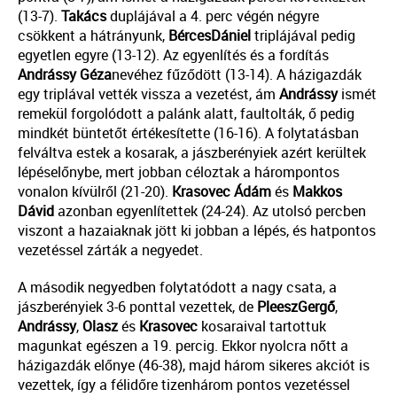
(13-7).
Takács
duplájával a 4. perc végén négyre
csökkent a hátrányunk,
Bérces
Dániel
triplájával pedig
egyetlen egyre (13-12). Az egyenlítés és a fordítás
Andrássy
Géza
nevéhez fűződött (13-14). A házigazdák
egy triplával vették vissza a vezetést, ám
Andrássy
ismét
remekül forgolódott a palánk alatt, faultolták, ő pedig
mindkét büntetőt értékesítette (16-16). A folytatásban
felváltva estek a kosarak, a jászberényiek azért kerültek
lépéselőnybe, mert jobban céloztak a hárompontos
vonalon kívülről (21-20).
Krasovec
Ádám
és
Makkos
Dávid
azonban egyenlítettek (24-24). Az utolsó percben
viszont a hazaiaknak jött ki jobban a lépés, és hatpontos
vezetéssel zárták a negyedet.
A második negyedben folytatódott a nagy csata, a
jászberényiek 3-6 ponttal vezettek, de
Pleesz
Gergő
,
Andrássy
,
Olasz
és
Krasovec
kosaraival tartottuk
magunkat egészen a 19. percig. Ekkor nyolcra nőtt a
házigazdák előnye (46-38), majd három sikeres akciót is
vezettek, így a félidőre tizenhárom pontos vezetéssel