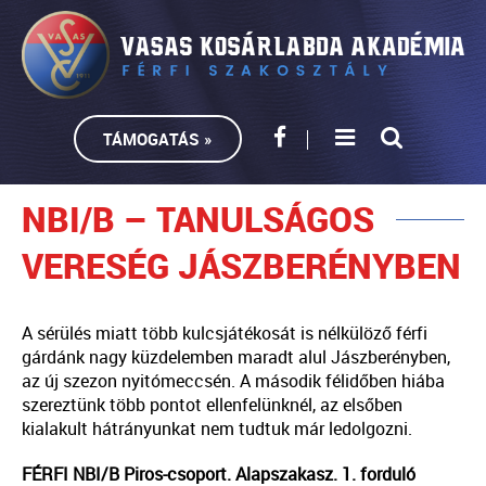
TÁMOGATÁS »
NBI/B – TANULSÁGOS
VERESÉG JÁSZBERÉNYBEN
A sérülés miatt több kulcsjátékosát is nélkülöző férfi
gárdánk nagy küzdelemben maradt alul Jászberényben,
az új szezon nyitómeccsén. A második félidőben hiába
szereztünk több pontot ellenfelünknél, az elsőben
kialakult hátrányunkat nem tudtuk már ledolgozni.
FÉRFI NBI/B Piros-csoport. Alapszakasz. 1. forduló