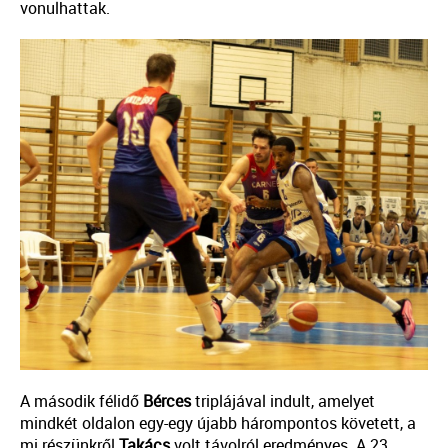
vonulhattak.
A második félidő
Bérces
triplájával indult, amelyet
mindkét oldalon egy-egy újabb hárompontos követett, a
mi részünkről
Takács
volt távolról eredményes. A 23.