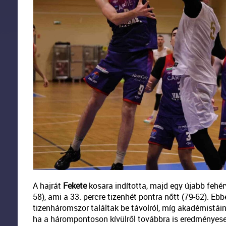
A hajrát
Fekete
kosara indította, majd egy újabb fehér
58), ami a 33. percre tizenhét pontra nőtt (79-62). Eb
tizenháromszor találtak be távolról, míg akadémistá
ha a hárompontoson kívülről továbbra is eredményese