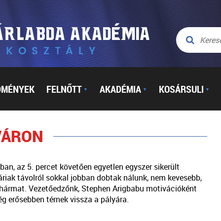
DMÉNYEK
FELNŐTT
AKADÉMIA
KOSÁRSULI
▼
▼
▼
VÁRON
an, az 5. percet követően egyetlen egyszer sikerült
áriak távolról sokkal jobban dobtak nálunk, nem kevesebb,
 hármat. Vezetőedzőnk, Stephen Arigbabu motivációként
még erősebben térnek vissza a pályára.