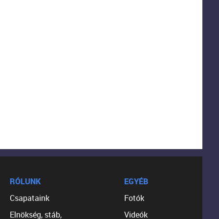
RÓLUNK
EGYÉB
Csapataink
Fotók
Elnökség, stáb,
Videók