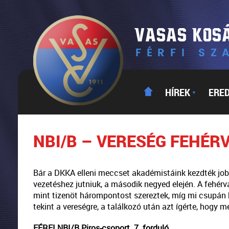
HÍREK
ERE
▼
NBI/B – VERESÉG FEHÉR
Bár a DKKA elleni meccset akadémistáink kezdték jobb
vezetéshez jutniuk, a második negyed elején. A fehérv
mint tizenöt hárompontost szereztek, míg mi csupán
tekint a vereségre, a találkozó után azt ígérte, hogy 
FÉRFI NBI/B Piros-csoport. 7. forduló