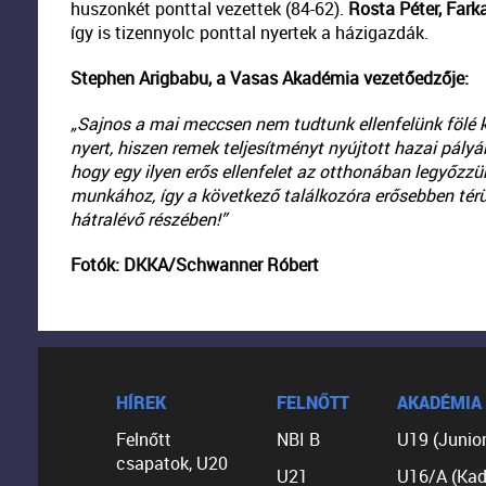
huszonkét ponttal vezettek (84-62).
Rosta Péter, Fark
így is tizennyolc ponttal nyertek a házigazdák.
Stephen Arigbabu, a Vasas Akadémia vezetőedzője:
„Sajnos a mai meccsen nem tudtunk ellenfelünk fölé 
nyert, hiszen remek teljesítményt nyújtott hazai pály
hogy egy ilyen erős ellenfelet az otthonában legyőzzü
munkához, így a következő találkozóra erősebben tér
hátralévő részében!”
Fotók: DKKA/Schwanner Róbert
HÍREK
FELNŐTT
AKADÉMIA
Felnőtt
NBI B
U19 (Junior
csapatok, U20
U21
U16/A (Kad