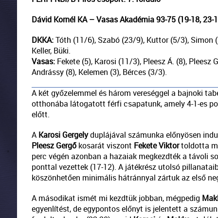
Dávid Kornél KA – Vasas Akadémia 93-75 (19-18, 23-16
DKKA:
Tóth (11/6), Szabó (23/9), Kuttor (5/3), Simon 
Keller, Büki.
Vasas:
Fekete (5), Karosi (11/3), Pleesz Á. (8), Pleesz G
Andrássy (8), Kelemen (3), Bérces (3/3).
A két győzelemmel és három vereséggel a bajnoki tabe
otthonába látogatott férfi csapatunk, amely 4-1-es poz
előtt.
A
Karosi Gergely
duplájával számunka előnyösen indult
Pleesz Gergő
kosarát viszont
Fekete Viktor
toldotta me
perc végén azonban a hazaiak megkezdték a távoli soro
ponttal vezettek (17-12). A játékrész utolsó pillanatai
köszönhetően minimális hátránnyal zártuk az első neg
A másodikat ismét mi kezdtük jobban, mégpedig
Mak
egyenlítést, de egypontos előnyt is jelentett a számu