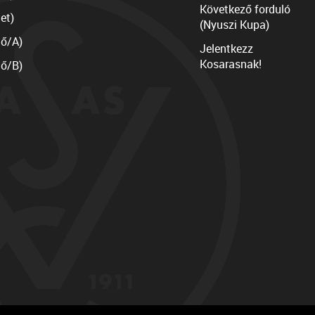
Következő forduló
et)
(Nyuszi Kupa)
lő/A)
Jelentkezz
Kosarasnak!
lő/B)