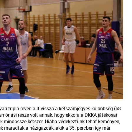
vári tripla révén állt vissza a kétszámjegyes különbség (68-
ben óriási része volt annak, hogy ekkora a DKKA játékosai
ink mindössze kétszer. Hiába védekeztünk tehát keményen,
k maradtak a házigazdák, akik a 35. percben így már