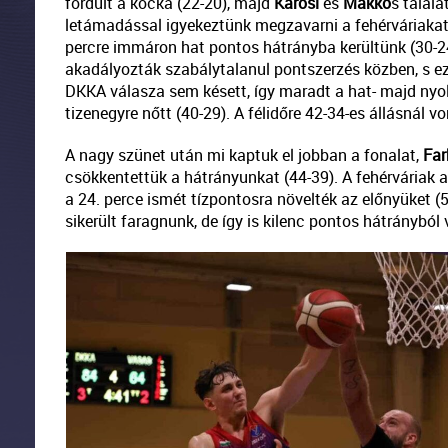
fordult a kocka (22-20), majd
Karosi
és
Makko
s talála
letámadással igyekeztünk megzavarni a fehérváriakat, 
percre immáron hat pontos hátrányba kerültünk (30-2
akadályozták szabálytalanul pontszerzés közben, s e
DKKA válasza sem késett, így maradt a hat- majd nyol
tizenegyre nőtt (40-29). A félidőre 42-34-es állásnál v
A nagy szünet után mi kaptuk el jobban a fonalat,
Far
csökkentettük a hátrányunkat (44-39). A fehérváriak
a 24. perce ismét tízpontosra növelték az előnyüket (5
sikerült faragnunk, de így is kilenc pontos hátrányból 