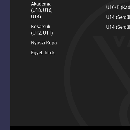
Akadémia
U16/B (Kad
(U18, U16,
U14)
U14 (Serdü
Kosársuli
U14 (Serdü
(U12, U11)
Nyuszi Kupa
Egyéb hírek