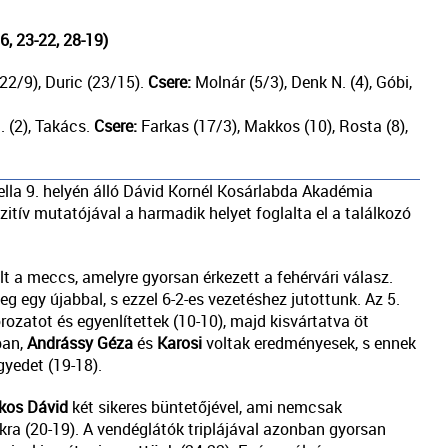
, 23-22, 28-19)
(22/9), Duric (23/15).
Csere:
Molnár (5/3), Denk N. (4), Góbi,
. (2), Takács.
Csere:
Farkas (17/3), Makkos (10), Rosta (8),
lla 9. helyén álló Dávid Kornél Kosárlabda Akadémia
itív mutatójával a harmadik helyet foglalta el a találkozó
 a meccs, amelyre gyorsan érkezett a fehérvári válasz.
g egy újabbal, s ezzel 6-2-es vezetéshez jutottunk. Az 5.
zatot és egyenlítettek (10-10), majd kisvártatva öt
ban,
Andrássy Géza
és
Karosi
voltak eredményesek, s ennek
yedet (19-18).
kos Dávid
két sikeres büntetőjével, ami nemcsak
nkra (20-19). A vendéglátók triplájával azonban gyorsan