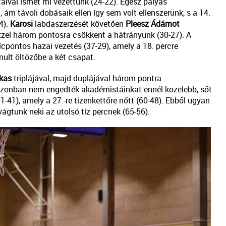
taival ismét mi vezettünk (24-22). Egész pályás
ám távoli dobásaik ellen így sem volt ellenszerünk, s a 14.
4).
Karosi
labdaszerzését követően
Pleesz Ádámot
zzel három pontosra csökkent a hátrányunk (30-27). A
cpontos hazai vezetés (37-29), amely a 18. percre
onult öltözőbe a két csapat.
kas
triplájával, majd duplájával három pontra
 azonban nem engedték akadémistáinkat ennél közelebb, sőt
1-41), amely a 27.-re tizenkettőre nőtt (60-48). Ebből ugyan
vágtunk neki az utolsó tíz percnek (65-56).