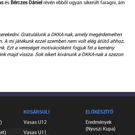
as
és
Bérczes Dániel
révén ebből ugyan sikerült faragni, ám
kerekedni. Gratulálunk a DKKA-nak, amely megérdemelten
án. A mi játékunk ezzel szemben nem volt elég átütő ahhoz,
nk. Ezt a vereséget motivációként fogjuk fel a kemény
ünk majd vissza. Sok sikert kívánunk a DKKA-nak a szezon
KOSÁRSULI
ELŐKÉSZÍTŐ
)
Vasas U12
Eredmények
(Nyuszi Kupa)
et)
Vasas U11