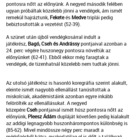
pontosra nőtt az előnyünk. A negyed második felében
ugyan próbáltak közelebb jönni a vendégek, ám ismét
remekül hajráztunk,
Fekete
és
Medve
triplái pedig
bebiztosították a vezetést (52-39).
A szünet után újból vendégkosárral indult a
játékrész,
Bagó, Cseh és Andrássy
pontjaival azonban a
24. perc végére huszonegy pontosra növeltük az
előnyünket (62-41). Ebből ekkor még faragtak a
vendégek, de tizenhatnál közelebb nem tudtak jönni.
Az utolsó játékrész is hasonló koregráfia szerint alakult,
eleinte ismét nagyobb ellenállást tanúsítottak a
miskolciak, akadémistáink azonban egyre inkább
felörölték az ellenállásukat. A negyed
közepére
Cseh
pontjaival ismét húsz pontosra nőtt az
előnyünk,
Pleesz Ádám
dupláját követően pedig kialakult
az addigi legnagyobb huszonhárompontos különbség is
(85-62). Mivel mindössze négy perc maradt a
mérkőzésből hátra, gyakorlatilag el is dőlt a találkozó