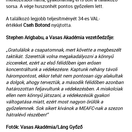
sorsa. A vége huszonhét pontos győzelem lett.
A találkozó legjobb teljesítményét 34-es VAL-
értékkel
Cseh Botond
nyújtotta.
Stephen Arigbabu, a Vasas Akadémia vezetőedzője:
„Gratulálok a csapatomnak, mert követte a megbeszélt
taktikát. Szerettük volna megakadályozni a könnyű
ziccereket, ezért az első félidőben igen erősen
koncentráltunk a védekezésre. Kaptunk néhány távoli
hárompontost, ekkor tehát nem pontosan úgy alakultak
a dolgok, ahogy terveztük, a második félidőben azonban
határozottan feljavultunk a védekezésben. A miskolciak
ellen nem könnyű játszani, a védekezésük gyakori
váltogatása miatt, ezért most nagyon örülök a
győzelemnek. Sok sikert kívánok a MEAFC-nak a szezon
hátralévő részében!”
Fotók: Vasas Akadémia/Láng Győző