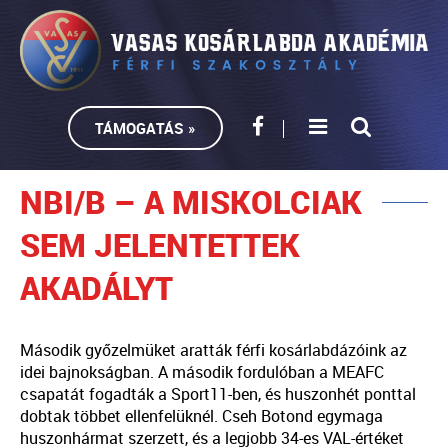
TÁMOGATÁS »
NBI/B – A MISKOLCIAK
SEM JELENTETTEK
AKADÁLYT
Második győzelmüket aratták férfi kosárlabdázóink az
idei bajnokságban. A második fordulóban a MEAFC
csapatát fogadták a Sport11-ben, és huszonhét ponttal
dobtak többet ellenfelüknél. Cseh Botond egymaga
huszonhármat szerzett, és a legjobb 34-es VAL-értéket