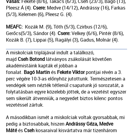
Vasas:
Fekete (8/6), Takács (6/3), Cseh (23/3), Bagó (13),
Pleesz Á (4).
Csere:
Medve (14/12), Andrássy (16), Farkas
(5/3), Kelemen (6), Pleesz G. (4).
MEAFC:
Kozák M. (9), Tóth (5/3), Czirbus (12/6),
Gerőcs(5/3), Sándor (4).
Csere:
Velkey (6/6), Pintér (8/6),
Kozák B. (7), Lippai (5), Ragályi (3), Gadus, Molnár (4).
A miskolciak triplájával indult a találkozó,
majd
Cseh
Botond
látványos zsákolását követően
akadémistáink kapták el jobban a
fonalat.
Bagó
Martin
és
Fekete Viktor
pontjai révén a 3.
perc végére 10-3-as előnyhöz jutottunk. Természetesen a
vendégek sem nézték tétlenül csapatunk jó sorozatát, a
folytatásban egyre közelebb jöttek, de a vezetést egyszer
sem sikerült átvenniük, a negyedet biztos kilenc pontos
vezetéssel zártuk.
A másodikban ismét a miskolciak voltak gyorsabbak, mi
pedig a biztosabbak, hiszen
Andrássy Géza,
Medve
Máté
és
Cseh
kosaraival kisvártatva már tizenhárom