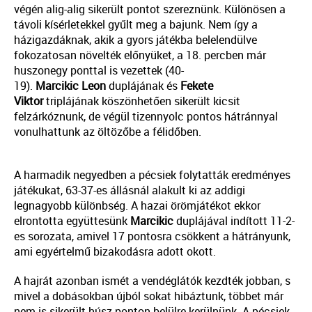
végén alig-alig sikerült pontot szereznünk. Különösen a
távoli kísérletekkel gyűlt meg a bajunk. Nem így a
házigazdáknak, akik a gyors játékba belelendülve
fokozatosan növelték előnyüket, a 18. percben már
huszonegy ponttal is vezettek (40-
19).
Marcikic
Leon
duplájának és
Fekete
Viktor
triplájának köszönhetően sikerült kicsit
felzárkóznunk, de végül tizennyolc pontos hátránnyal
vonulhattunk az öltözőbe a félidőben.
A harmadik negyedben a pécsiek folytatták eredményes
játékukat, 63-37-es állásnál alakult ki az addigi
legnagyobb különbség. A hazai örömjátékot ekkor
elrontotta együttesünk
Marcikic
duplájával indított 11-2-
es sorozata, amivel 17 pontosra csökkent a hátrányunk,
ami egyértelmű bizakodásra adott okott.
A hajrát azonban ismét a vendéglátók kezdték jobban, s
mivel a dobásokban újból sokat hibáztunk, többet már
nem is sikerült húsz ponton belülre kerülnünk. A pécsiek