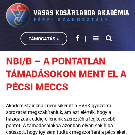
TÁMOGATÁS »
NBI/B – A PONTATLAN
TÁMADÁSOKON MENT EL A
PÉCSI MECCS
Akadémistáinknak nem sikerült a PVSK győzelmi
sorozatát megszakítaniuk, ám azt elérték, hogy a
házigazdák eddig ellenünk szerezték a legkevesebb
pontot. A támadásainkba azonban olyan sok hiba
csúszott, hogy így sem tudtuk megszorítani a pécsieket.