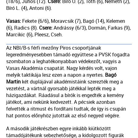
(18/6), Juhos (12).
Csere:
Bíró O. (2), Tóth (6), Németh (2),
Bíró L. (4), Antoni (6).
Vasas:
Fekete (6/6), Moravcsik (7), Bagó (14), Kelemen
(6), Radics (8).
Csere:
Andrássy (6/3), Dormán, Farkas (9),
Marcikic (6), Pleesz, Cseh.
Az NBI/B-s férfi mezőny Piros csoportjának
legeredményesebben támadó együttese a PVSK fogadta
szombaton a leghatékonyabban védekezőt, vagyis a
Vasas Akadémia csapatát. Nagy kérdés volt, vajon
melyik taktikája lesz ezen a napon a nyertes.
Bagó
Martin
két duplájával akadémistáink szerezték meg a
vezetést, a vártnál gyorsabb játékkal lepték meg a
házigazdákat. Ráadásul a bírók is engedték a kemény
játékot, ami nekünk kedvezett. A pécsiek azonban
felvették a ritmust és fordítani tudtak, de így is csupán
hat pontos előnyhöz jutottak az első negyed végére.
A második játékrészben egyre inkább kiütközött
támadójátékunk sebezhetősége, a kidolgozott figurák