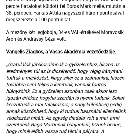
percre fiatalokat küldött fel Boros Márk mellé, miután a
38. percben, Farkas Attila nagyszerű hárompontosával
megszerezte a 100 pontunkat.
A mezőny két legjobbja, 34-es VAL-értékével Moravcsik
Áron és Andrássy Géza volt.
Vangelis Ziagkos, a Vasas Akadémia vezetőedzője:
„Gratulálok játékosaimnak a győzelemhez, hiszen az
eredményen túl az is dicsérendő, hogy végig irányítani
tudtuk a mérkőzést. Nagy siker ez a számunkra, hiszen
továbbra sem teljes a keretünk, vannak fontos
hiányzóink. Ez a győzelem azonban csak akkor lesz
igazán értékes, hogyha szerdán is nyerni tudunk. Sokat
készültünk a mai találkozóra, a nagy különbség pedig
annak köszönhető, hogy ki tudtuk használni ellenfelünk
védekezési hibáit. Az egység diadala volt a mai, amit
szeretnénk Bagó Martinnak felajánlani, bízunk benne,
hogy minél előbb vissza tud térni a pályára. A