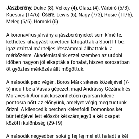
Jászberény:
Dukic (8), Velkey (4), Olasz (4), Várbíró (5/3),
Kucsora (14/6).
Csere:
Lewis (6), Nagy (7/3), Rosic (11/6),
Meleg (6/6), Homoki (6).
A koronavírus-járvány a jászberényieket sem kímélte,
kéthetes kihagyást követően látogattak a Sport11-be,
igaz ezúttal már teljes létszámmal állhattak ki a
mérkőzésre. Akadémistáink ezzel szemben az utóbbi
időben nagyon jól elkapták a fonalat, hiszen sorozatban
öt győztes mérkőzés állt mögöttük.
A második perc végén, Boros Márk sikeres közelijével (7-
5) indult be a Vasas gépezet, majd Andrássy Gézának és
Moravcsik Áronnak köszönhetően gyorsan kilenc
pontosra nőtt az előnyünk, amelyet végig meg tudtunk
őrizni. A kilencedik percben Kelenföldi Domonkos két
büntetőjével lett először kétszámjegyű a két csapat
közötti különbség (29-19).
A második negyedben sokáig fej fej mellett haladt a két