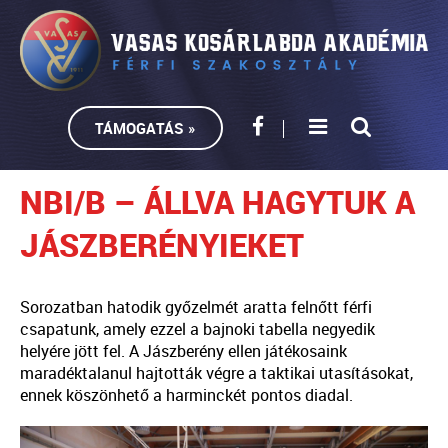
TÁMOGATÁS »
NBI/B – ÁLLVA HAGYTUK A
JÁSZBERÉNYIEKET
Sorozatban hatodik győzelmét aratta felnőtt férfi
csapatunk, amely ezzel a bajnoki tabella negyedik
helyére jött fel. A Jászberény ellen játékosaink
maradéktalanul hajtották végre a taktikai utasításokat,
ennek köszönhető a harminckét pontos diadal.