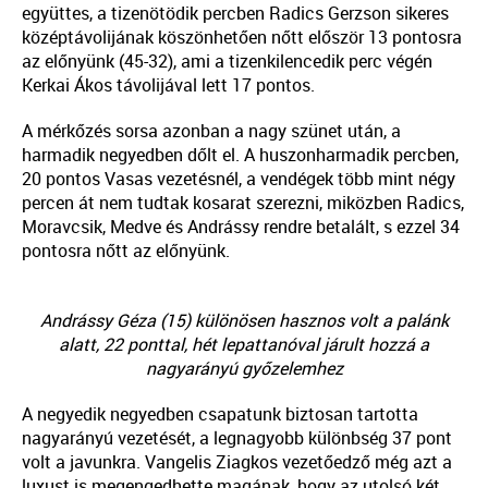
együttes, a tizenötödik percben Radics Gerzson sikeres
középtávolijának köszönhetően nőtt először 13 pontosra
az előnyünk (45-32), ami a tizenkilencedik perc végén
Kerkai Ákos távolijával lett 17 pontos.
A mérkőzés sorsa azonban a nagy szünet után, a
harmadik negyedben dőlt el. A huszonharmadik percben,
20 pontos Vasas vezetésnél, a vendégek több mint négy
percen át nem tudtak kosarat szerezni, miközben Radics,
Moravcsik, Medve és Andrássy rendre betalált, s ezzel 34
pontosra nőtt az előnyünk.
Andrássy Géza (15) különösen hasznos volt a palánk
alatt, 22 ponttal, hét lepattanóval járult hozzá a
nagyarányú győzelemhez
A negyedik negyedben csapatunk biztosan tartotta
nagyarányú vezetését, a legnagyobb különbség 37 pont
volt a javunkra. Vangelis Ziagkos vezetőedző még azt a
luxust is megengedhette magának, hogy az utolsó két