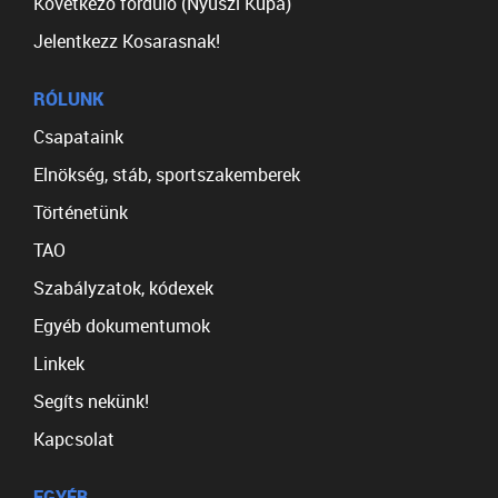
Következő forduló (Nyuszi Kupa)
Jelentkezz Kosarasnak!
RÓLUNK
Csapataink
Elnökség, stáb, sportszakemberek
Történetünk
TAO
Szabályzatok, kódexek
Egyéb dokumentumok
Linkek
Segíts nekünk!
Kapcsolat
EGYÉB