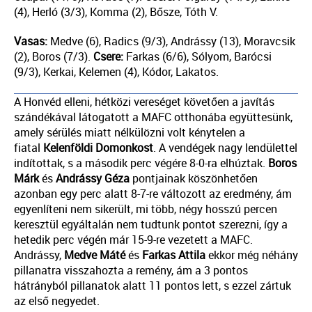
(4), Herló (3/3), Komma (2), Bősze, Tóth V.
Vasas:
Medve (6), Radics (9/3), Andrássy (13), Moravcsik
(2), Boros (7/3).
Csere:
Farkas (6/6), Sólyom, Barócsi
(9/3), Kerkai, Kelemen (4), Kódor, Lakatos.
A Honvéd elleni, hétközi vereséget követően a javítás
szándékával látogatott a MAFC otthonába együttesünk,
amely sérülés miatt nélkülözni volt kénytelen a
fiatal
Kelenföldi Domonkost
. A vendégek nagy lendülettel
indítottak, s a második perc végére 8-0-ra elhúztak.
Boros
Márk
és
Andrássy Géza
pontjainak köszönhetően
azonban egy perc alatt 8-7-re változott az eredmény, ám
egyenlíteni nem sikerült, mi több, négy hosszú percen
keresztül egyáltalán nem tudtunk pontot szerezni, így a
hetedik perc végén már 15-9-re vezetett a MAFC.
Andrássy,
Medve Máté
és
Farkas Attila
ekkor még néhány
pillanatra visszahozta a remény, ám a 3 pontos
hátrányból pillanatok alatt 11 pontos lett, s ezzel zártuk
az első negyedet.