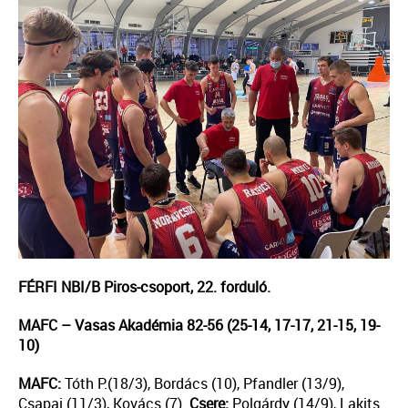
FÉRFI NBI/B Piros-csoport, 22. forduló.
MAFC – Vasas Akadémia 82-56 (25-14, 17-17, 21-15, 19-
10)
MAFC:
Tóth P.(18/3), Bordács (10), Pfandler (13/9),
Csapai (11/3), Kovács (7).
Csere:
Polgárdy (14/9), Lakits