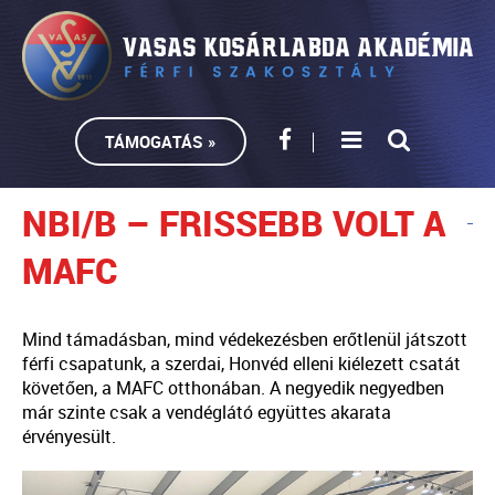
TÁMOGATÁS »
NBI/B – FRISSEBB VOLT A
MAFC
Mind támadásban, mind védekezésben erőtlenül játszott
férfi csapatunk, a szerdai, Honvéd elleni kiélezett csatát
követően, a MAFC otthonában. A negyedik negyedben
már szinte csak a vendéglátó együttes akarata
érvényesült.