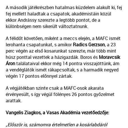
A második játékrészben hatalmas küzdelem alakult ki, fej
fej mellett haladtak a csapatok, akadémistáin közül
ekkor Andrássy szerezte a legtöbb pontot, de a
különbségen nem sikerült változtatnunk.
A félidőt követően, miként a meccs elején, a MAFC ismét
lerohanta csapatunkat, s amikor
Radics Gerzson
, a 23
perc végén az első kosarunkat szerezte, már több mint
húsz ponttal vezettek a házigazdák. Boros és
Moravcsik
Áron
találataival ekkor még 14 pontra visszajöttünk, ám
a vendéglátók ismét rákapcsoltak, s a harmadik negyed
végén 17 pontos előnnyel zártak.
A végjátékban szinte csak a MAFC-osok akarata
érvényesült, s így végül fölényes 26 pontos győzelmet
arattak.
Vangelis Ziagkos, a Vasas Akadémia vezetőedzője:
„Először is, számomra értelmetlen a kosárlabdáról