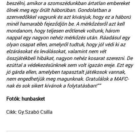
beszélni, amikor a szomszédunkban ártatlan embereket
ölnek meg egy őrült háborúban. Gondolatban a
szenvedőkkel vagyunk és azt kívánjuk, hogy ez a háború
minél hamarabb fejeződjön be. A mérkőzésről azt kell
mondanom, hogy teljesen erőtlenek voltunk, három
nappal egy nagyon nehéz mérkőzés után. Ráadásul egy
olyan csapat ellen, amelyről tudtuk, hogy jól védi ki az
elzárásokat és leválásokat, valamint nem vét
összjátékbeli hibákat, nagyon nehéz kosarat szerezni. De
ezúttal a védekezésünknek sem volt igazán ereje. Ezt egy
jó gárda ellen, amelyben tapasztalt játékosok vannak,
nem engedhetjük meg magunknak. Gratulálok a MAFC-
nak és sok sikert kívánok a folytatásban!””
Fotók: hunbasket
Cikk: Gy.Szabó Csilla