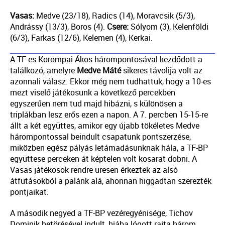
Vasas:
Medve (23/18), Radics (14), Moravcsik (5/3),
Andrássy (13/3), Boros (4).
Csere:
Sólyom (3), Kelenföldi
(6/3), Farkas (12/6), Kelemen (4), Kerkai.
A TF-es Korompai Ákos hárompontosával kezdődött a
találkozó, amelyre
Medve Máté
sikeres távolija volt az
azonnali válasz. Ekkor még nem tudhattuk, hogy a 10-es
mezt viselő játékosunk a következő percekben
egyszerűen nem tud majd hibázni, s különösen a
triplákban lesz erős ezen a napon. A 7. percben 15-15-re
állt a két együttes, amikor egy újabb tökéletes Medve
hárompontossal beindult csapatunk pontszerzése,
miközben egész pályás letámadásunknak hála, a TF-BP
együttese perceken át képtelen volt kosarat dobni. A
Vasas játékosok rendre üresen érkeztek az alsó
átfutásokból a palánk alá, ahonnan higgadtan szerezték
pontjaikat.
A második negyed a TF-BP vezéregyénisége, Tichov
Dominik betörésével indult, hiába lógott rajta három