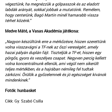
végeztünk, ha megnézzük a gólpasszok és az eladott
labdák arányát, sokkal jobbak a mutatóink. Remélem,
hogy centerünk, Bagó Martin minél hamarabb vissza
térhet közénk.”
Medve Máté, a Vasas Akadémia játékosa:
„Nagyon készültünk erre a mérkőzésre, hiszen szerettünk
volna visszavágni a TF-nek az őszi vereségért, amely
hazai pályán duplán fájt. Tiszteljük a TF-et, hiszen egy
pörgős, gyors és veszélyes csapat. Negyven percig kellett
volna koncentrálnunk ellenük, ami végül nem sikerült
teljes mértékben, és a hajrában némileg fel tudtak
zárkózni. Örülök a győzelemnek és jó egészséget kívánok
mindenkinek.”
Fotók: hunbasket
Cikk: Gy. Szabó Csilla