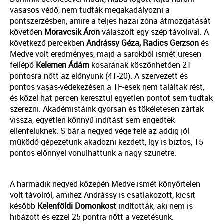
vasasos védő, nem tudták megakadályozni a
pontszerzésben, amire a teljes hazai zóna átmozgatását
követően
Moravcsik Áron
válaszolt egy szép távolival. A
következő percekben
Andrássy Géza, Radics Gerzson
és
Medve volt eredményes, majd a sarokból ismét üresen
fellépő
Kelemen Ádám
kosarának köszönhetően 21
pontosra nőtt az előnyünk (41-20). A szervezett és
pontos vasas-védekezésen a TF-esek nem találtak rést,
és közel hat percen keresztül egyetlen pontot sem tudtak
szerezni. Akadémistáink gyorsan és tökéletesen zártak
vissza, egyetlen könnyű indítást sem engedtek
ellenfelüknek. S bár a negyed vége felé az addig jól
működő gépezetünk akadozni kezdett, így is biztos, 15
pontos előnnyel vonulhattunk a nagy szünetre.
A harmadik negyed közepén Medve ismét könyörtelen
volt távolról, amihez Andrássy is csatlakozott, kicsit
később
Kelenföldi Domonkost
indították, aki nem is
hibázott és ezzel 25 pontra nőtt a vezetésünk.