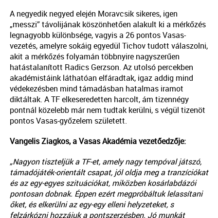
A negyedik negyed elején Moravcsik sikeres, igen
„messzi” távolijának köszönhetően alakult ki a mérkőzés
legnagyobb különbsége, vagyis a 26 pontos Vasas-
vezetés, amelyre sokáig egyedül Tichov tudott válaszolni,
akit a mérkőzés folyamán többnyire nagyszerűen
hatástalanított Radics Gerzson. Az utolsó percekben
akadémistáink láthatóan elfáradtak, igaz addig mind
védekezésben mind támadásban hatalmas iramot
diktáltak. A TF elkeseredetten harcolt, ám tizennégy
pontnál közelebb már nem tudtak kerülni, s végül tizenöt
pontos Vasas-győzelem született.
Vangelis Ziagkos, a Vasas Akadémia vezetőedzője:
„Nagyon tiszteljük a TF-et, amely nagy tempóval játszó,
támadójáték-orientált csapat, jól oldja meg a tranzíciókat
és az egy-egyes szituációkat, miközben kosárlabdázói
pontosan dobnak. Éppen ezért megpróbáltuk lelassítani
őket, és elkerülni az egy-egy elleni helyzeteket, s
felzárkózni hozzájuk a pontszerzésben. Jó munkát