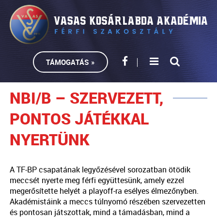
TÁMOGATÁS »
NBI/B – SZERVEZETT,
PONTOS JÁTÉKKAL
NYERTÜNK
A TF-BP csapatának legyőzésével sorozatban ötödik
meccsét nyerte meg férfi együttesünk, amely ezzel
megerősítette helyét a playoff-ra esélyes élmezőnyben.
Akadémistáink a meccs túlnyomó részében szervezetten
és pontosan játszottak, mind a támadásban, mind a