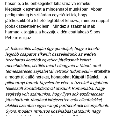
hasonló, a különbségeiket kihasználva remekül
kiegészítik egymást a mindennapi munkában. Abban
pedig mindig is szilárdan egyetértettek, hogy
játékosaikból a lehető legtöbbet kihozva, minden nappal
jobbak szeretnének lenni. Mindez a szakmai stáb
harmadik tagjára, a hozzájuk idén csatlakozó Sipos
Péterre is igaz.
„A felkészülés alapján úgy gondoljuk, hogy a lehető
legjobb csapatot sikerült összeállítunk, az eredeti
tizenhatos keretből egyetlen játékosnak kellett
menetközben, sérülés miatt elhagynia a tábort, amit
természetesen sajnálattal vettünk tudomásul
– értékelte
a mögöttük álló heteket, hónapokat
Kárpáti
Dániel
. –
A
pillanatnyi formát figyelembe véve, a tizenkét legjobban
felkészült kosárlabdázóval utazunk Romániába.
Nagy
segítség volt számunkra, hogy ilyen sok edzőmeccset
játszhattunk, ráadásul kifejezetten erős ellenfelekkel,
akikkel szemben egyenrangú partnereknek bizonyultunk.
Gyors, modern, ritmusos kosárlabdát játszunk, nagy