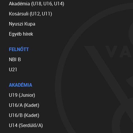
Akadémia (U18, U16, U14)
Kosársuli (U12, U11)
Nyuszi Kupa
Egyéb hírek
FELNŐTT
NBI B
U21
AKADÉMIA
U19 (Junior)
U16/A (Kadet)
U16/B (Kadet)
U14 (Serdülő/A)