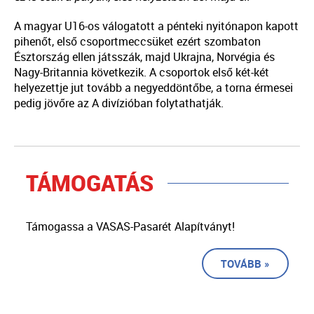
A magyar U16-os válogatott a pénteki nyitónapon kapott
pihenőt, első csoportmeccsüket ezért szombaton
Észtország ellen játsszák, majd Ukrajna, Norvégia és
Nagy-Britannia következik. A csoportok első két-két
helyezettje jut tovább a negyeddöntőbe, a torna érmesei
pedig jövőre az A divízióban folytathatják.
TÁMOGATÁS
Támogassa a VASAS-Pasarét Alapítványt!
TOVÁBB »