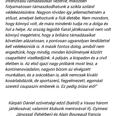
intenzitású támadásokat vezetve, miközben
folyamatosan támaszkodhatunk a szikla szilárd
védekezésünkre. Nagyon röviden így jellemezhetném a
stílust, amelyet behoztunk a fiúk életébe. Nem mondom,
hogy könnyű volt, de mára mindenki tudja mi a dolga és
hol a helye. Az ország legjobb fiatal játékosaival nem volt
könnyű megértetni, hogy a briliáns támadásaikat
követően alázatosan, s pontosan ugyanolyan lendülettel
kell védekezniük is. A másik fontos dolog, amiből nem
engedtünk, hogy mindig, minden körülmények között
csapatként viselkedjünk. A pályán, a kispadon és a civil
életben is. Az első igazi nagy próbánk most lesz, a
kontinensviadalon, nagyon bízom az elvégzett
munkában, és a srácokban is, akik nemcsak kiváló
kosárlabdázók, de sportszerű, fegyelmezett, egymást
szerető csupaszív emberek is. Ez pedig óriási erő!”
Kárpáti Dániel szövetségi edző (balról) a Vasas három
játékosával, valamint klubunk mentorával ifj. Gyimesi
Jánossal (fehérben) és Alain Boureaud francia