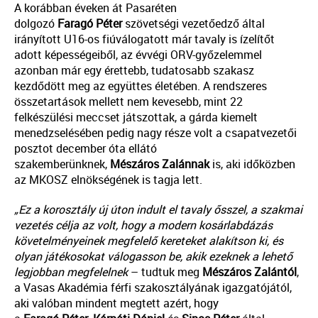
A korábban éveken át Pasaréten
dolgozó
Faragó
Péter
szövetségi vezetőedző által
irányított U16-os fiúválogatott már tavaly is ízelítőt
adott képességeiből, az évvégi ORV-győzelemmel
azonban már egy érettebb, tudatosabb szakasz
kezdődött meg az együttes életében. A rendszeres
összetartások mellett nem kevesebb, mint 22
felkészülési meccset játszottak, a gárda kiemelt
menedzselésében pedig nagy része volt a csapatvezetői
posztot december óta ellátó
szakemberünknek,
Mészáros
Zalánnak
is, aki időközben
az MKOSZ elnökségének is tagja lett.
„Ez a korosztály új úton indult el tavaly ősszel, a szakmai
vezetés célja az volt, hogy a modern kosárlabdázás
követelményeinek megfelelő kereteket alakítson ki, és
olyan játékosokat válogasson be, akik ezeknek a lehető
legjobban megfelelnek
– tudtuk meg
Mészáros
Zalántól
,
a Vasas Akadémia férfi szakosztályának igazgatójától,
aki valóban mindent megtett azért, hogy