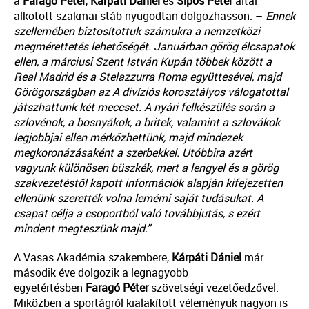
a
Faragó
Péter
,
Kárpáti
Dániel
és
Sipos
Péter
által
alkotott szakmai stáb nyugodtan dolgozhasson. –
Ennek
szellemében biztosítottuk számukra a nemzetközi
megmérettetés lehetőségét. Januárban görög élcsapatok
ellen, a márciusi Szent István Kupán többek között a
Real Madrid és a Stelazzurra Roma együttesével, majd
Görögországban az A divíziós korosztályos válogatottal
játszhattunk két meccset. A nyári felkészülés során a
szlovénok, a bosnyákok, a britek, valamint a szlovákok
legjobbjai ellen mérkőzhettünk, majd mindezek
megkoronázásaként a szerbekkel. Utóbbira azért
vagyunk különösen büszkék, mert a lengyel és a görög
szakvezetéstől kapott információk alapján kifejezetten
ellenünk szerették volna lemérni saját tudásukat. A
csapat célja a csoportból való továbbjutás, s ezért
mindent megteszünk majd.”
A Vasas Akadémia szakembere,
Kárpáti
Dániel
már
második éve dolgozik a legnagyobb
egyetértésben
Faragó
Péter
szövetségi vezetőedzővel.
Miközben a sportágról kialakított véleményük nagyon is