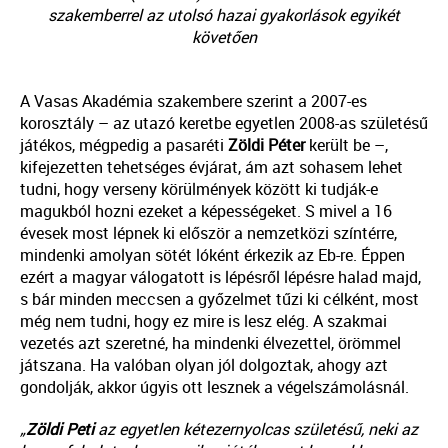
szakemberrel az utolsó hazai gyakorlások egyikét
követően
A Vasas Akadémia szakembere szerint a 2007-es
korosztály – az utazó keretbe egyetlen 2008-as születésű
játékos, mégpedig a pasaréti
Zöldi
Péter
került be –,
kifejezetten tehetséges évjárat, ám azt sohasem lehet
tudni, hogy verseny körülmények között ki tudják-e
magukból hozni ezeket a képességeket. S mivel a 16
évesek most lépnek ki először a nemzetközi színtérre,
mindenki amolyan sötét lóként érkezik az Eb-re. Éppen
ezért a magyar válogatott is lépésről lépésre halad majd,
s bár minden meccsen a győzelmet tűzi ki célként, most
még nem tudni, hogy ez mire is lesz elég. A szakmai
vezetés azt szeretné, ha mindenki élvezettel, örömmel
játszana. Ha valóban olyan jól dolgoztak, ahogy azt
gondolják, akkor úgyis ott lesznek a végelszámolásnál.
„
Zöldi
Peti
az egyetlen kétezernyolcas születésű, neki az