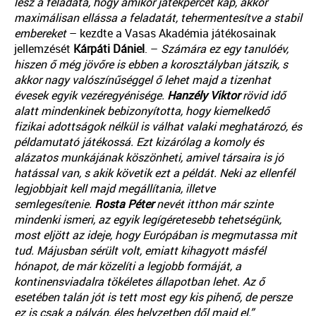
lesz a feladata, hogy amikor játékpercet kap, akkor
maximálisan ellássa a feladatát, tehermentesítve a stabil
embereket
– kezdte a Vasas Akadémia játékosainak
jellemzését
Kárpáti
Dániel
. –
Számára ez egy tanulóév,
hiszen ő még jövőre is ebben a korosztályban játszik, s
akkor nagy valószínűséggel ő lehet majd a tizenhat
évesek egyik vezéregyénisége.
Hanzély
Viktor
rövid idő
alatt mindenkinek bebizonyította, hogy kiemelkedő
fizikai adottságok nélkül is válhat valaki meghatározó, és
példamutató játékossá. Ezt kizárólag a komoly és
alázatos munkájának köszönheti, amivel társaira is jó
hatással van, s akik követik ezt a példát. Neki az ellenfél
legjobbjait kell majd megállítania, illetve
semlegesítenie.
Rosta
Péter
nevét itthon már szinte
mindenki ismeri, az egyik legígéretesebb tehetségünk,
most eljött az ideje, hogy Európában is megmutassa mit
tud. Májusban sérült volt, emiatt kihagyott másfél
hónapot, de már közelíti a legjobb formáját, a
kontinensviadalra tökéletes állapotban lehet. Az ő
esetében talán jót is tett most egy kis pihenő, de persze
ez is csak a pályán, éles helyzetben dől majd el.”