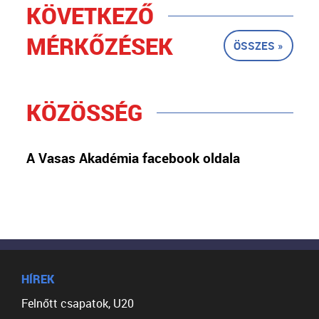
KÖVETKEZŐ
MÉRKŐZÉSEK
ÖSSZES »
KÖZÖSSÉG
A Vasas Akadémia facebook oldala
HÍREK
Felnőtt csapatok, U20