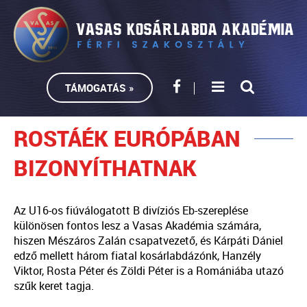
TÁMOGATÁS »
ROSTÁÉK EURÓPÁBAN
BIZONYÍTHATNAK
Az U16-os fiúválogatott B divíziós Eb-szereplése
különösen fontos lesz a Vasas Akadémia számára,
hiszen Mészáros Zalán csapatvezető, és Kárpáti Dániel
edző mellett három fiatal kosárlabdázónk, Hanzély
Viktor, Rosta Péter és Zöldi Péter is a Romániába utazó
szűk keret tagja.