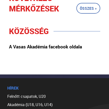
MÉRKŐZÉSEK
ÖSSZES »
KÖZÖSSÉG
A Vasas Akadémia facebook oldala
HÍREK
Felnőtt csapatok, U20
Akadémia (U18, U16, U14)