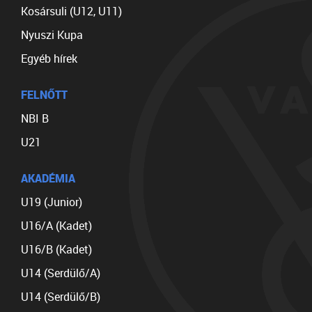
Kosársuli (U12, U11)
Nyuszi Kupa
Egyéb hírek
FELNŐTT
NBI B
U21
AKADÉMIA
U19 (Junior)
U16/A (Kadet)
U16/B (Kadet)
U14 (Serdülő/A)
U14 (Serdülő/B)