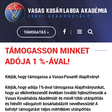
TÁMOGATÁS »
TÁMOGASSON MINKET
ADÓJA 1 %-ÁVAL!
Kérjük, hogy támogassa a Vasas-Pasarét Alapítványt
Kérjük, hogy adója 1%-ával támogassa Alapítványunkat,
hogy az elkövetkezendő években tovább fejleszthessük a
Vasas Kosárlabda Akadémiát és minél több utánpótlás
és felnőtt válogatott kosárlabdázót nevelhessünk! A
befolyt támogatást teljes mértékben utánpótlás