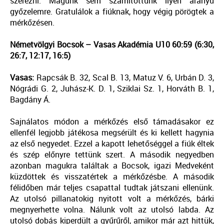
szerezni. Magunk sem számítottunk ilyen arányú
győzelemre. Gratulálok a fiúknak, hogy végig pörögtek a
mérkőzésen.
Németvölgyi Bocsok – Vasas Akadémia U10 60:59 (6:30,
26:7, 12:17, 16:5)
Vasas:
Rapcsák B. 32, Scal B. 13, Matuz V. 6, Urbán D. 3,
Nógrádi G. 2, Juhász-K. D. 1, Sziklai Sz. 1, Horváth B. 1,
Bagdány Á.
Sajnálatos módon a mérkőzés első támadásakor ez
ellenfél legjobb játékosa megsérült és ki kellett hagynia
az első negyedet. Ezzel a kapott lehetőséggel a fiúk éltek
és szép előnyre tettünk szert. A második negyedben
azonban magukra találtak a Bocsok, igazi Medveként
küzdöttek és visszatértek a mérkőzésbe. A második
félidőben már teljes csapattal tudtak játszani ellenünk.
Az utolsó pillanatokig nyitott volt a mérkőzés, bárki
megnyerhette volna. Nálunk volt az utolsó labda. Az
utolsó dobás kiperdült a gyűrűről, amikor már azt hittük,