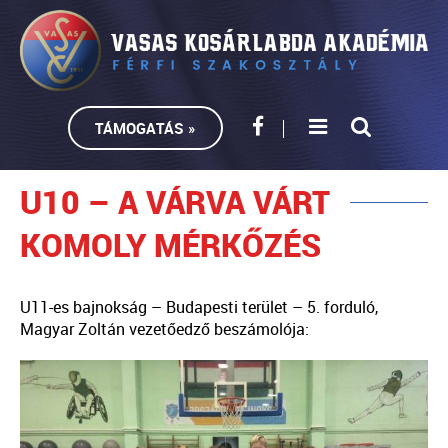
TÁMOGATÁS »
U10 – A VÁRVA VÁRT
KOMOLY MÉRKŐZÉS
U11-es bajnokság – Budapesti terület – 5. forduló,
Magyar Zoltán vezetőedző beszámolója: