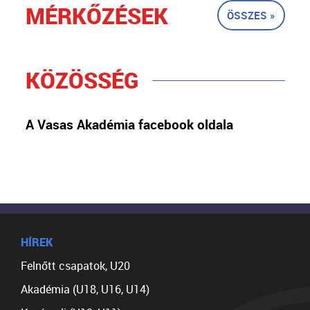
MÉRKŐZÉSEK
ÖSSZES »
KÖZÖSSÉG
A Vasas Akadémia facebook oldala
HÍREK
Felnőtt csapatok, U20
Akadémia (U18, U16, U14)