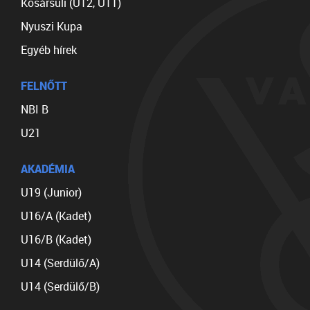
Kosársuli (U12, U11)
Nyuszi Kupa
Egyéb hírek
FELNŐTT
NBI B
U21
AKADÉMIA
U19 (Junior)
U16/A (Kadet)
U16/B (Kadet)
U14 (Serdülő/A)
U14 (Serdülő/B)