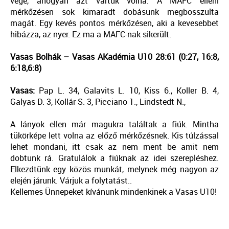
vége, ahogyan azt vártuk volna. A MAFC elleni
mérkőzésen sok kimaradt dobásunk megbosszulta
magát. Egy kevés pontos mérkőzésen, aki a kevesebbet
hibázza, az nyer. Ez ma a MAFC-nak sikerült.
Vasas Bolhák – Vasas AKadémia U10 28:61 (0:27, 16:8,
6:18,6:8)
Vasas:
Pap L. 34, Galavits L. 10, Kiss 6., Koller B. 4,
Galyas D. 3, Kollár S. 3, Picciano 1., Lindstedt N.,
A lányok ellen már magukra találtak a fiúk. Mintha
tükörképe lett volna az előző mérkőzésnek. Kis túlzással
lehet mondani, itt csak az nem ment be amit nem
dobtunk rá. Gratulálok a fiúknak az idei szerepléshez.
Elkezdtünk egy közös munkát, melynek még nagyon az
elején járunk. Várjuk a folytatást..
Kellemes Ünnepeket kívánunk mindenkinek a Vasas U10!