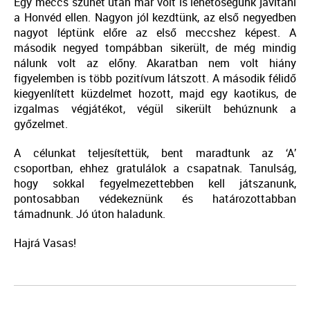
Egy meccs szünet után már volt is lehetőségünk javítani
a Honvéd ellen. Nagyon jól kezdtünk, az első negyedben
nagyot léptünk előre az első meccshez képest. A
második negyed tompábban sikerült, de még mindig
nálunk volt az előny. Akaratban nem volt hiány
figyelemben is több pozitívum látszott. A második félidő
kiegyenlített küzdelmet hozott, majd egy kaotikus, de
izgalmas végjátékot, végül sikerült behúznunk a
győzelmet.
A célunkat teljesítettük, bent maradtunk az ‘A’
csoportban, ehhez gratulálok a csapatnak. Tanulság,
hogy sokkal fegyelmezettebben kell játszanunk,
pontosabban védekeznünk és határozottabban
támadnunk. Jó úton haladunk.
Hajrá Vasas!