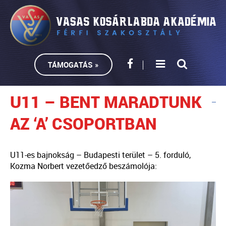
TÁMOGATÁS »
U11 – BENT MARADTUNK
AZ ‘A’ CSOPORTBAN
U11-es bajnokság – Budapesti terület – 5. forduló,
Kozma Norbert vezetőedző beszámolója: