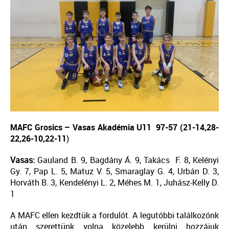
MAFC Grosics – Vasas Akadémia U11
97-57 (21-14,28-
22,26-10,22-11
)
Vasas:
Gauland B. 9, Bagdány Á. 9, Takács F. 8, Kelényi
Gy. 7, Pap L. 5, Matuz V. 5, Smaraglay G. 4, Urbán D. 3,
Horváth B. 3, Kendelényi L. 2, Méhes M. 1, Juhász-Kelly D.
1
A MAFC ellen kezdtük a fordulót. A legutóbbi találkozónk
után szerettünk volna közelebb kerülni hozzájuk