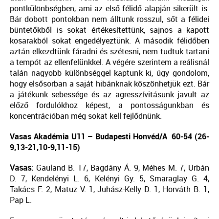
pontkülönbségben, ami az első félidő alapján sikerült is.
Bár dobott pontokban nem álltunk rosszul, sőt a félidei
büntetőkből is sokat értékesítettünk, sajnos a kapott
kosarakból sokat engedélyeztünk. A második félidőben
aztán elkezdtünk fáradni és szétesni, nem tudtuk tartani
a tempót az ellenfelünkkel. A végére szerintem a reálisnál
talán nagyobb különbséggel kaptunk ki, úgy gondolom,
hogy elsősorban a saját hibánknak köszönhetjük ezt. Bár
a játékunk sebessége és az agresszívitásunk javult az
előző fordulókhoz képest, a pontosságunkban és
koncentrációban még sokat kell fejlődnünk.
Vasas Akadémia U11 – Budapesti Honvéd/A
60-54 (26-
9,13-21,10-9,11-15)
Vasas:
Gauland B. 17, Bagdány Á. 9, Méhes M. 7, Urbán
D. 7, Kendelényi L. 6, Kelényi Gy. 5, Smaraglay G. 4,
Takács F. 2, Matuz V. 1, Juhász-Kelly D. 1, Horváth B. 1,
Pap L.