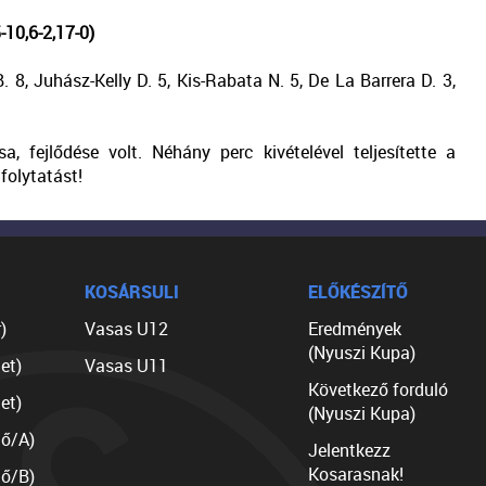
10,6-2,17-0)
B. 8, Juhász-Kelly D. 5, Kis-Rabata N. 5, De La Barrera D. 3,
 fejlődése volt. Néhány perc kivételével teljesítette a
folytatást!
KOSÁRSULI
ELŐKÉSZÍTŐ
)
Vasas U12
Eredmények
(Nyuszi Kupa)
et)
Vasas U11
Következő forduló
et)
(Nyuszi Kupa)
lő/A)
Jelentkezz
Kosarasnak!
lő/B)