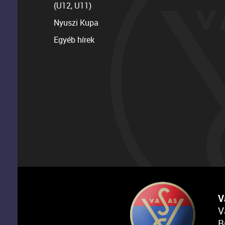
(U12, U11)
Nyuszi Kupa
Egyéb hírek
V
V
B