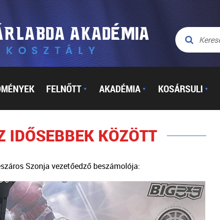
DMÉNYEK
FELNŐTT
AKADÉMIA
KOSÁRSULI
▼
▼
▼
AZ IDŐSEBBEK KÖZÖTT
Mészáros Szonja vezetőedző beszámolója: