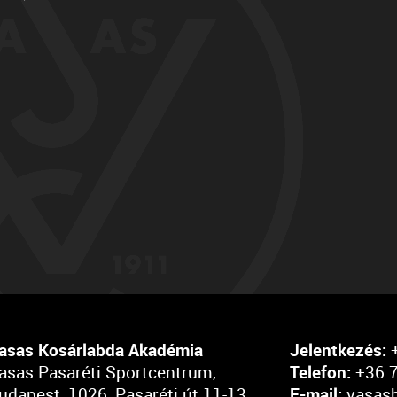
asas Kosárlabda Akadémia
Jelentkezés:
+
asas Pasaréti Sportcentrum,
Telefon:
+36 7
udapest, 1026, Pasaréti út 11-13.
E-mail:
vasas