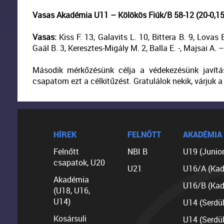
Vasas Akadémia U11 – Kölökös Fiúk/B 58-12 (20-0,15-
Vasas:
Kiss F. 13, Galavits L. 10, Bittera B. 9, Lovas 
Gaál B. 3, Keresztes-Migály M. 2, Balla E. -, Majsai A. –
Második mérkőzésünk célja a védekezésünk javítása,
csapatom ezt a célkitűzést. Gratulálok nekik, várjuk a 
HÍREK
FELNŐTT
AKADÉMIA
Felnőtt
NBI B
U19 (Junior
csapatok, U20
U21
U16/A (Kad
Akadémia
U16/B (Kad
(U18, U16,
U14)
U14 (Serdü
Kosársuli
U14 (Serdü