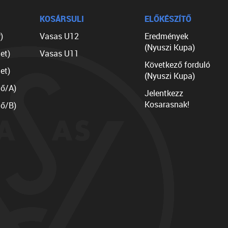
KOSÁRSULI
ELŐKÉSZÍTŐ
)
Vasas U12
Eredmények
(Nyuszi Kupa)
et)
Vasas U11
Következő forduló
et)
(Nyuszi Kupa)
lő/A)
Jelentkezz
Kosarasnak!
lő/B)