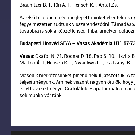
Braunitzer B. 1, Tűri Á. 1, Hensch K. -, Antal Zs. –
Az első félidőben még meglepett minket ellenfelünk gy
fegyelmezetten tudtunk visszarendeződni. Támadásban
továbbra is sok a képzetlenségi hiba, amelyen dolgozn
Budapesti Honvéd SE/A – Vasas Akadémia U11 57-73 (
Vasas:
Okafor N. 21, Bodnár D. 18, Pap S. 10, Liszits B. 
Marton Á. 1, Hensch K. 1, Nwankwo I. 1, Radványi B. 
Második mérkőzésünket pihenő nélkül játszottuk. A f
teljesítményünk. Aminek viszont nagyon örülök, hogy 
is lett az eredménye. Gratulálok csapatomnak a mai k
sok munka vár ránk.