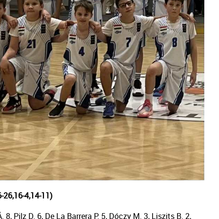
26,16-4,14-11)
8, Pilz D. 6, De La Barrera P. 5, Dóczy M. 3, Liszits B. 2,