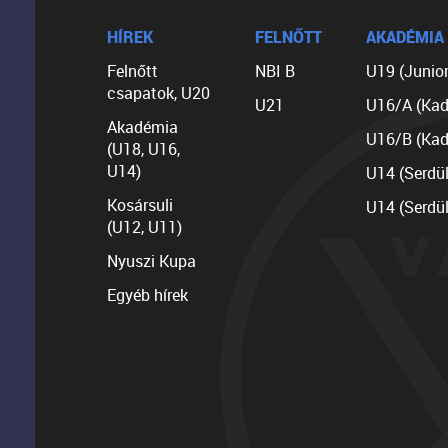
HÍREK
FELNŐTT
AKADÉMIA
Felnőtt
NBI B
U19 (Junior
csapatok, U20
U21
U16/A (Kad
Akadémia
U16/B (Kad
(U18, U16,
U14)
U14 (Serdü
Kosársuli
U14 (Serdü
(U12, U11)
Nyuszi Kupa
Egyéb hírek