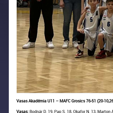
Vasas Akadémia U11 – MAFC Grosics 76-51 (20-10,26-
Vasas:
Bodnár D. 19, Pap S. 18, Okafor N. 13, Marton Á. 