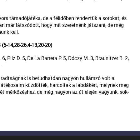
ors támadójátéka, de a félidőben rendeztük a sorokat, és
 már látszódott, hogy mit szeretnénk játszani, de még
unk kell.
5-14,28-26,4-13,20-20)
6, Pilz D. 5, De La Barrera P. 5, Dóczy M. 3, Braunitzer B. 2,
–
áradtságnak is betudhatóan nagyon hullámzó volt a
játékosaim küzdöttek, harcoltak a labdákért, melynek meg
ét mérkőzéshez, de még nagyon az út elején vagyunk, sok-