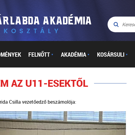
DMÉNYEK
FELNŐTT
AKADÉMIA
KOSÁRSULI
▼
▼
▼
EM AZ U11-ESEKTŐL
rida Csilla vezetőedző beszámolója: