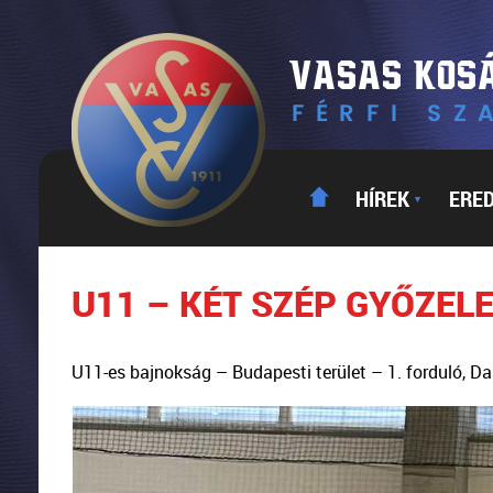
HÍREK
ERE
▼
U11 – KÉT SZÉP GYŐZEL
U11-es bajnokság – Budapesti terület – 1. forduló, Da