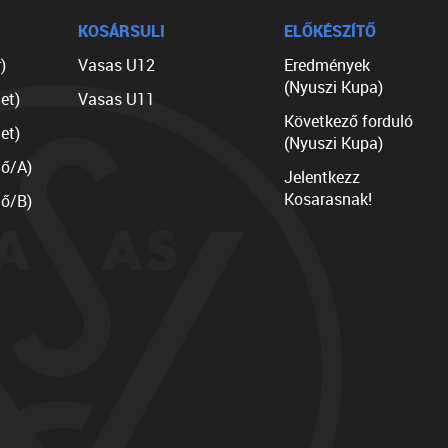
KOSÁRSULI
ELŐKÉSZÍTŐ
)
Vasas U12
Eredmények
(Nyuszi Kupa)
et)
Vasas U11
Következő forduló
et)
(Nyuszi Kupa)
lő/A)
Jelentkezz
Kosarasnak!
lő/B)