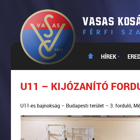
HÍREK
ERE
▼
U11 – KIJÓZANÍTÓ FORD
U11-es bajnokság – Budapesti terület – 3. forduló, 