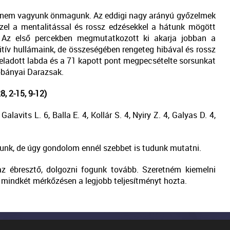
y nem vagyunk önmagunk. Az eddigi nagy arányú győzelmek
zzel a mentalitással és rossz edzésekkel a hátunk mögött
 Az első percekben megmutatkozott ki akarja jobban a
tív hullámaink, de összeségében rengeteg hibával és rossz
eladott labda és a 71 kapott pont megpecsételte sorsunkat
őbányai Darazsak.
, 2-15, 9-12)
Galavits L. 6, Balla E. 4, Kollár S. 4, Nyiry Z. 4, Galyas D. 4,
nunk, de úgy gondolom ennél szebbet is tudunk mutatni.
z ébresztő, dolgozni fogunk tovább. Szeretném kiemelni
s mindkét mérkőzésen a legjobb teljesítményt hozta.