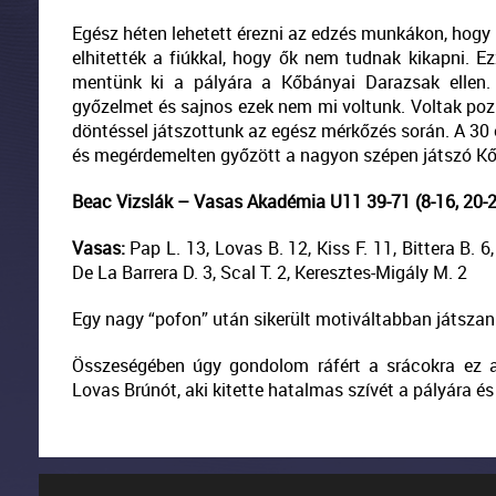
Egész héten lehetett érezni az edzés munkákon, hog
elhitették a fiúkkal, hogy ők nem tudnak kikapni. E
mentünk ki a pályára a Kőbányai Darazsak ellen.
győzelmet és sajnos ezek nem mi voltunk. Voltak pozi
döntéssel játszottunk az egész mérkőzés során. A 30 
és megérdemelten győzött a nagyon szépen játszó K
Beac Vizslák – Vasas Akadémia U11 39-71 (8-16, 20-28
Vasas:
Pap L. 13, Lovas B. 12, Kiss F. 11, Bittera B. 6, 
De La Barrera D. 3, Scal T. 2, Keresztes-Migály M. 2
Egy nagy “pofon” után sikerült motiváltabban játsza
Összeségében úgy gondolom ráfért a srácokra ez a
Lovas Brúnót, aki kitette hatalmas szívét a pályára é