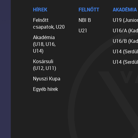
HÍREK
FELNŐTT
AKADÉMIA
Felnőtt
NBI B
U19 (Junior
csapatok, U20
U21
U16/A (Kad
Akadémia
U16/B (Kad
(U18, U16,
U14)
U14 (Serdü
Kosársuli
U14 (Serdü
(U12, U11)
Nyuszi Kupa
Egyéb hírek