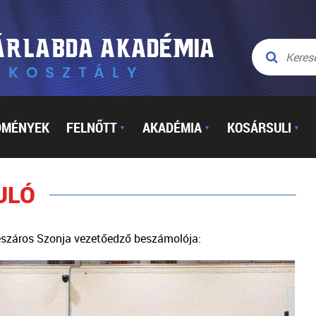
DMÉNYEK
FELNŐTT
AKADÉMIA
KOSÁRSULI
▼
▼
▼
ULÓ
Mészáros Szonja vezetőedző beszámolója: