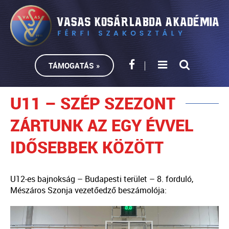
TÁMOGATÁS »
U11 – SZÉP SZEZONT
ZÁRTUNK AZ EGY ÉVVEL
IDŐSEBBEK KÖZÖTT
U12-es bajnokság – Budapesti terület – 8. forduló,
Mészáros Szonja vezetőedző beszámolója: