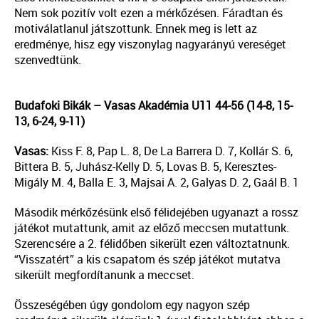
Nem sok pozitív volt ezen a mérkőzésen. Fáradtan és
motiválatlanul játszottunk. Ennek meg is lett az
eredménye, hisz egy viszonylag nagyarányú vereséget
szenvedtünk.
Budafoki Bikák – Vasas Akadémia U11 44-56 (14-8, 15-
13, 6-24, 9-11)
Vasas:
Kiss F. 8, Pap L. 8, De La Barrera D. 7, Kollár S. 6,
Bittera B. 5, Juhász-Kelly D. 5, Lovas B. 5, Keresztes-
Migály M. 4, Balla E. 3, Majsai A. 2, Galyas D. 2, Gaál B. 1
Második mérkőzésünk első félidejében ugyanazt a rossz
játékot mutattunk, amit az előző meccsen mutattunk.
Szerencsére a 2. félidőben sikerült ezen változtatnunk.
“Visszatért” a kis csapatom és szép játékot mutatva
sikerült megfordítanunk a meccset.
Összeségében úgy gondolom egy nagyon szép