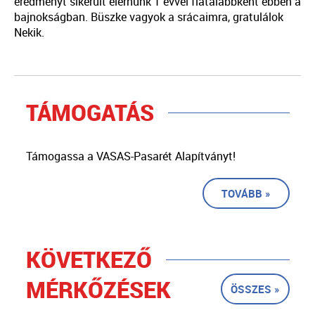
eredményt sikerült elérnünk 1 évvel fiatalabbként ebben a
bajnokságban. Büszke vagyok a srácaimra, gratulálok
Nekik.
TÁMOGATÁS
Támogassa a VASAS-Pasarét Alapítványt!
TOVÁBB »
KÖVETKEZŐ
MÉRKŐZÉSEK
ÖSSZES »