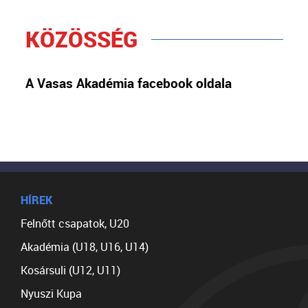
KÖZÖSSÉG
A Vasas Akadémia facebook oldala
HÍREK
Felnőtt csapatok, U20
Akadémia (U18, U16, U14)
Kosársuli (U12, U11)
Nyuszi Kupa