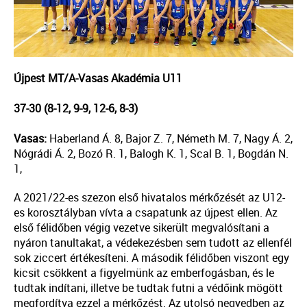
Újpest MT/A-Vasas Akadémia U11
37-30 (8-12, 9-9, 12-6, 8-3)
Vasas:
Haberland Á. 8, Bajor Z. 7, Németh M. 7, Nagy Á. 2,
Nógrádi Á. 2, Bozó R. 1, Balogh K. 1, Scal B. 1, Bogdán N.
1,
A 2021/22-es szezon első hivatalos mérkőzését az U12-
es korosztályban vívta a csapatunk az újpest ellen. Az
első félidőben végig vezetve sikerült megvalósítani a
nyáron tanultakat, a védekezésben sem tudott az ellenfél
sok ziccert értékesíteni. A második félidőben viszont egy
kicsit csökkent a figyelmünk az emberfogásban, és le
tudtak indítani, illetve be tudtak futni a védőink mögött
megfordítva ezzel a mérkőzést. Az utolsó negyedben az