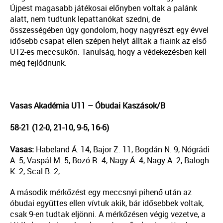
Újpest magasabb játékosai előnyben voltak a palánk
alatt, nem tudtunk lepattanókat szedni, de
összességében úgy gondolom, hogy nagyrészt egy évvel
idősebb csapat ellen szépen helyt álltak a fiaink az első
U12-es meccsükön. Tanulság, hogy a védekezésben kell
még fejlődnünk.
Vasas Akadémia U11 – Óbudai Kaszások/B
58-21 (12-0, 21-10, 9-5, 16-6)
Vasas:
Habeland Á. 14, Bajor Z. 11, Bogdán N. 9, Nógrádi
A. 5, Vaspál M. 5, Bozó R. 4, Nagy Á. 4, Nagy A. 2, Balogh
K. 2, Scal B. 2,
A második mérkőzést egy meccsnyi pihenő után az
óbudai együttes ellen vívtuk akik, bár idősebbek voltak,
csak 9-en tudtak eljönni. A mérkőzésen végig vezetve, a