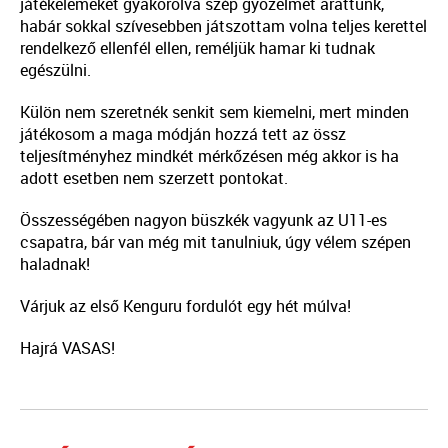
játékelemeket gyakorolva szép győzelmet arattunk,
habár sokkal szívesebben játszottam volna teljes kerettel
rendelkező ellenfél ellen, reméljük hamar ki tudnak
egészülni.
Külön nem szeretnék senkit sem kiemelni, mert minden
játékosom a maga módján hozzá tett az össz
teljesítményhez mindkét mérkőzésen még akkor is ha
adott esetben nem szerzett pontokat.
Összességében nagyon büszkék vagyunk az U11-es
csapatra, bár van még mit tanulniuk, úgy vélem szépen
haladnak!
Várjuk az első Kenguru fordulót egy hét múlva!
Hajrá VASAS!