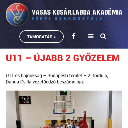
TÁMOGATÁS »
U11 – ÚJABB 2 GYŐZELEM
U11-es bajnokság – Budapesti terület – 2. forduló,
Darida Csilla vezetőedző beszámolója: