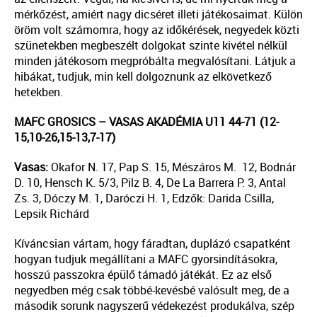
mérkőzést, amiért nagy dicséret illeti játékosaimat. Külön
öröm volt számomra, hogy az időkérések, negyedek közti
szünetekben megbeszélt dolgokat szinte kivétel nélkül
minden játékosom megpróbálta megvalósítani. Látjuk a
hibákat, tudjuk, min kell dolgoznunk az elkövetkező
hetekben
.
MAFC GROSICS
–
VASAS AKADÉMIA U11
44-71
(
12-
15,10-26,15-13,7-17
)
Vasas:
Okafor
N
.
17
,
Pap
S.
1
5
,
Mészáros M. 12,
Bodn
ár
D.
10
,
Hensch
K
.
5/3
,
Pilz
B
.
4
,
De La
Barrera
P
.
3
,
Antal
Zs
. 3,
Dóczy
M
.
1
,
Daróczi H. 1,
Edzők: Darida Csilla,
Lepsik Richárd
Kíváncsian vártam, hogy fáradtan, duplázó csapatként
hogyan tudjuk megállítani a MAFC gyorsindításokra,
hosszú passzokra épülő támadó játékát. Ez az első
negyedben még csak többé-kevésbé valósult meg, de a
második sorunk nagyszerű védekezést produkálva, szép