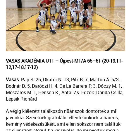
VASAS AKADÉMIA
U11 –
Újpest-MT/A
6
5
–
6
1
(
20-19,11-
12,17-18,17-12
)
Vasas:
Pap
S.
26
,
Okafor
N
.
13
,
Pilz
B
.
7
,
Marton
Á.
5/3
,
Bodn
ár D.
5
,
Daróczi H. 4,
De La Barrera
P
.
3
,
Dóczy
M
.
1
,
Mészáros M. 1,
Hensch
K
.,
Antal
Zs
. Edzők: Darida Csilla,
Lepsik Richárd
A végig kiélezett találkozón
nüánszok
döntöttek a mi
javunkra. Szeretnék gratulálni ellenfelünknek a harcos,
kemény védekezésükért, ami ellen sokszor nem találtuk
az ellenszert. Végül, ha kicsivel is, de mi nyertük meg a