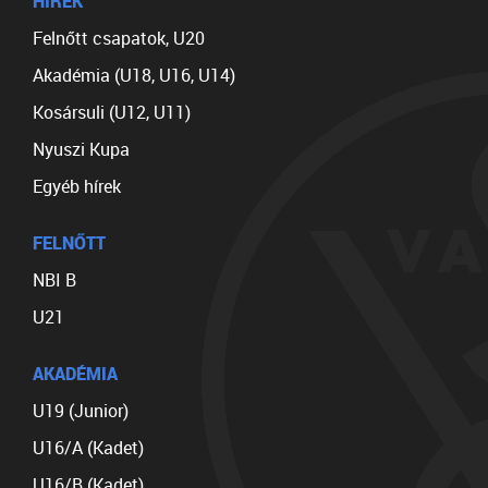
HÍREK
Felnőtt csapatok, U20
Akadémia (U18, U16, U14)
Kosársuli (U12, U11)
Nyuszi Kupa
Egyéb hírek
FELNŐTT
NBI B
U21
AKADÉMIA
U19 (Junior)
U16/A (Kadet)
U16/B (Kadet)