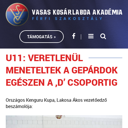
TÁMOGATÁS »
U11: VERETLENÜL
MENETELTEK A GEPÁRDOK
EGÉSZEN A ,D’ CSOPORTIG
Országos Kenguru Kupa, Lakosa Ákos vezetőedző
beszámolója: