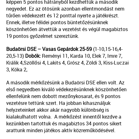
képpen 5 pontos hátrányból kezdhettük a második
negyedet. Ez az ötösünk azonban ellentmondást nem
tűrően védekezett és 12 ponttal nyerte a játékrészt.
Ennek, illetve félidei pontos büntetőzésünknek
köszönhetően átvettük a vezetést és végül magabiztos
19 pontos győzelmet szereztünk.
Budaörsi DSE – Vasas Gepárdok 25-59
(1-10,15-16,4-
20,5-13)
Dobók:
Reményi 11, Karda 10, Elek 7, Imre 7,
Králik 4,Szöllősi 4, Lakits 4, Grósz 4, Zöldi 3, Kiss-Luczai
3, Kóka 2,
A második mérkőzésünk a Budaörsi DSE ellen volt. Az
első negyedben kiváló védekezésünknek köszönhetően
ellenfelünk nem dobott mezőnykosarat, és 9 pontos
vezetésre tettünk szert. Ha jobban kihasználjuk
helyzeteinket akkor akár nagyobb különbség is
kialakulhatott volna. A mérkőzést innentől kezdve a
kezünkben tartottuk és magabiztos 34 pontos sikert
arattunk minden játékos aktív közreműködésével.