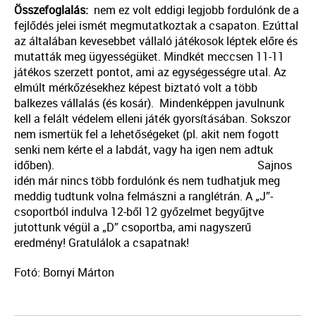
Összefoglalás:
nem ez volt eddigi legjobb fordulónk de a
fejlődés jelei ismét megmutatkoztak a csapaton. Ezúttal
az általában kevesebbet vállaló játékosok léptek előre és
mutatták meg ügyességüket. Mindkét meccsen 11-11
játékos szerzett pontot, ami az egységességre utal. Az
elmúlt mérkőzésekhez képest biztató volt a több
balkezes vállalás (és kosár). Mindenképpen javulnunk
kell a felált védelem elleni játék gyorsításában. Sokszor
nem ismertük fel a lehetőségeket (pl. akit nem fogott
senki nem kérte el a labdát, vagy ha igen nem adtuk
időben). Sajnos
idén már nincs több fordulónk és nem tudhatjuk meg
meddig tudtunk volna felmászni a ranglétrán. A „J”-
csoportból indulva 12-ből 12 győzelmet begyűjtve
jutottunk végül a „D” csoportba, ami nagyszerű
eredmény! Gratulálok a csapatnak!
Fotó: Bornyi Márton